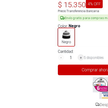
$
15.350
4
% OFF
Precio Transferencia Bancaria
Envío gratis para compras m
Color
:
Negro
Negro
Cantidad:
-
+
5 disponibles
Comprar ahor
Desp