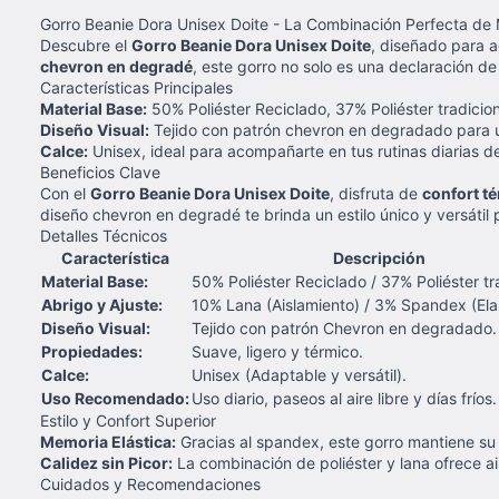
Gorro Beanie Dora Unisex Doite - La Combinación Perfecta de
Descubre el
Gorro Beanie Dora Unisex Doite
, diseñado para 
chevron en degradé
, este gorro no solo es una declaración d
Características Principales
Material Base:
50% Poliéster Reciclado, 37% Poliéster tradici
Diseño Visual:
Tejido con patrón chevron en degradado para u
Calce:
Unisex, ideal para acompañarte en tus rutinas diarias de
Beneficios Clave
Con el
Gorro Beanie Dora Unisex Doite
, disfruta de
confort t
diseño chevron en degradé te brinda un estilo único y versátil 
Detalles Técnicos
Característica
Descripción
Material Base:
50% Poliéster Reciclado / 37% Poliéster tr
Abrigo y Ajuste:
10% Lana (Aislamiento) / 3% Spandex (Elas
Diseño Visual:
Tejido con patrón Chevron en degradado.
Propiedades:
Suave, ligero y térmico.
Calce:
Unisex (Adaptable y versátil).
Uso Recomendado:
Uso diario, paseos al aire libre y días fríos.
Estilo y Confort Superior
Memoria Elástica:
Gracias al spandex, este gorro mantiene su
Calidez sin Picor:
La combinación de poliéster y lana ofrece ai
Cuidados y Recomendaciones