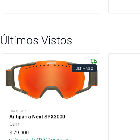
Últimos Vistos
2
ÚLTIMAS
TRA050787
Antiparra Next SPX3000
Cairn
$
79.900
en
6
cuotas de $
13.317
sin interés