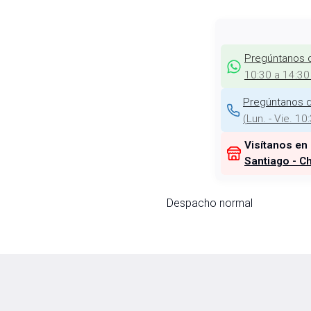
Pregúntanos 
10:30 a 14:30
Pregúntanos d
(
Lun. - Vie. 10
Visítanos en
Santiago - Ch
Despacho normal