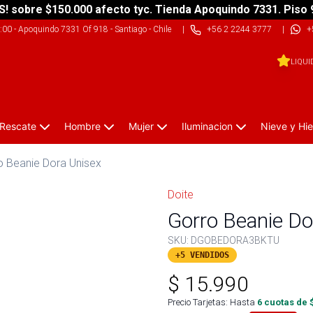
S! sobre $150.000 afecto tyc. Tienda Apoquindo 7331. Piso 
9:00
-
Apoquindo 7331 Of 918 - Santiago - Chile
|
+56 2 2244 3777
|
+
LIQUI
 Rescate
Hombre
Mujer
Iluminacion
Nieve y Hie
o Beanie Dora Unisex
Doite
Gorro Beanie Do
SKU:
DGOBEDORA3BKTU
+5 VENDIDOS
$
15.990
Precio Tarjetas: Hasta
6
cuotas de 