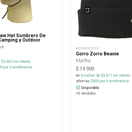
raw Hat Sombrero De
 Camping y Outdoor
ve
BEH290305FE-R
Gorro Zorro Beanie
Martha
 $
5.832
sin interés
00
por transferencia.
$
19.900
en
6
cuotas de $
3.317
sin interés
ahorras
$
800
por transferencia.
Disponible
+5 Vendidos