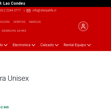
9. Las Condes
56 2 2244 3777
|
info@sherpalife.cl
DACIÓN
OFERTAS
MARCAS
DESPACHO 24 HRS
lo
Electronica
Calzado
Rental Equipo
ra Unisex
$
2.665