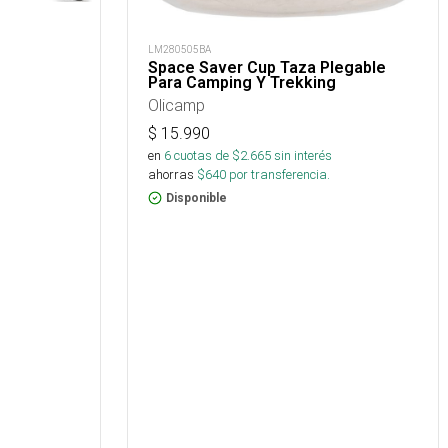
LM280505BA
Space Saver Cup Taza Plegable
Para Camping Y Trekking
Olicamp
$
15.990
en
6
cuotas de $
2.665
sin interés
ahorras
$
640
por transferencia.
Disponible