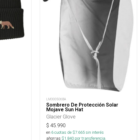
LM300506BA
Sombrero De Protección Solar
Mojave Sun Hat
Glacier Glove
$
45.990
en
6
cuotas de $
7.665
sin interés
ahorras
$
1.840
por transferencia.