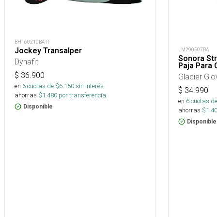
BH160210BA-R
Jockey Transalper
LM290507BA
Sonora St
Dynafit
Paja Para
$
36.900
Glacier Glo
en
6
cuotas de $
6.150
sin interés
$
34.990
ahorras
$
1.480
por transferencia.
en
6
cuotas de
Disponible
ahorras
$
1.4
Disponible