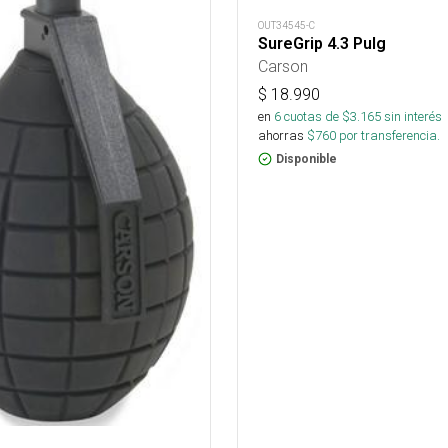
OUT34545-C
SureGrip 4.3 Pulg
Carson
$
18.990
en
6
cuotas de $
3.165
sin interés
ahorras
$
760
por transferencia.
Disponible