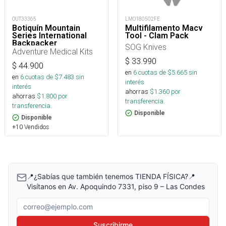
OUT33365
LMO180502FE
Botiquín Mountain
Multifilamento Macv
Series International
Tool - Clam Pack
Backpacker
SOG Knives
Adventure Medical Kits
$
33.990
$
44.900
en
6
cuotas de $
5.665
sin
en
6
cuotas de $
7.483
sin
interés
interés
ahorras
$
1.360
por
ahorras
$
1.800
por
transferencia.
transferencia.
Disponible
Disponible
+10 Vendidos
📍¿Sabías que también tenemos TIENDA FÍSICA?📍
Visítanos en Av. Apoquindo 7331, piso 9 – Las Condes
Correo electrónico
Suscribirme