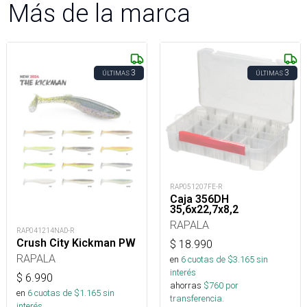
Más de la marca
3
3
ÚLTIMAS
ÚLTIMAS
RAP051207FE-R
Caja 356DH
35,6x22,7x8,2
RAPALA
RAP041214NAD-R
Crush City Kickman PW
$
18.990
RAPALA
en
6
cuotas de $
3.165
sin
interés
$
6.990
ahorras
$
760
por
en
6
cuotas de $
1.165
sin
transferencia.
interés