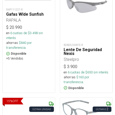
RAP111227-R
Gafas Wlde Sunfish
RAPALA
$
20.990
en
6
cuotas de $
3.498
sin
interés
ahorras
$
840
por
B2B062308FE-R
transferencia.
Lente De Seguridad
Nexis
Disponible
+5 Vendidos
Steelpro
$
3.900
en
6
cuotas de $
650
sin interés
ahorras
$
160
por
transferencia.
Disponible
15
%
OFF
2
ÚLTIMA UNIDAD
ÚLTIMAS