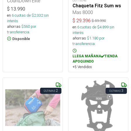
CountDown Elite
OUT15648
Chaqueta Fitz Sum ws
$
13.990
Mas 8000
en
6
cuotas de $
2.332
sin
$
29.396
interés
$
59.990
ahorras
$
560
por
en
6
cuotas de $
4.899
sin
transferencia.
interés
ahorras
$
1.180
por
Disponible
transferencia.
LLEGA MAÑANA✔️TIENDA
APOQUINDO
+5 Vendidos
2
3
ÚLTIMAS
ÚLTIMAS