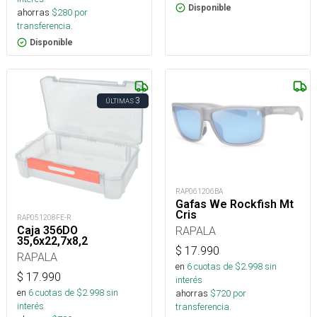
Disponible
ahorras
$
280
por
transferencia.
Disponible
3
ÚLTIMAS
RAP061206BA
Gafas We Rockfish Mt
Cris
RAP051208FE-R
Caja 356DO
RAPALA
35,6x22,7x8,2
$
17.990
RAPALA
en
6
cuotas de $
2.998
sin
$
17.990
interés
en
6
cuotas de $
2.998
sin
ahorras
$
720
por
interés
transferencia.