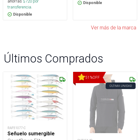
ahorras
$
720
por
Disponible
transferencia.
Disponible
Ver más de la marca
Últimos Comprados
51
%
OFF
ÚLTIMA UNIDAD
RAP31077-C
Señuelo sumergible