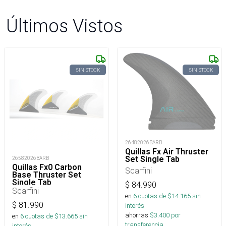
Últimos Vistos
SIN STOCK
SIN STOCK
26482026BARB
Quillas Fx Air Thruster
Set Single Tab
26582026BARB
Quillas Fx0 Carbon
Scarfini
Base Thruster Set
Single Tab
$
84.990
Scarfini
en
6
cuotas de $
14.165
sin
$
81.990
interés
ahorras
$
3.400
por
en
6
cuotas de $
13.665
sin
transferencia.
interés