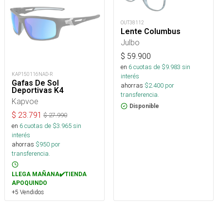
OUT38112
Lente Columbus
Julbo
$
59.900
en
6
cuotas de $
9.983
sin
KAP150116NAD-R
interés
Gafas De Sol
ahorras
$
2.400
por
Deportivas K4
transferencia.
Kapvoe
Disponible
$
23.791
$
27.990
en
6
cuotas de $
3.965
sin
interés
ahorras
$
950
por
transferencia.
LLEGA MAÑANA✔️TIENDA
APOQUINDO
+5 Vendidos