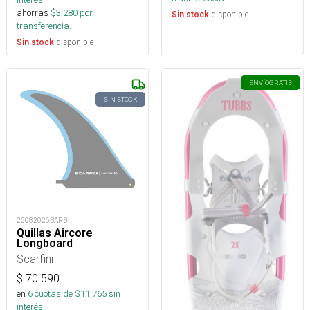
ahorras
$
3.280
por
disponible
Sin stock
transferencia.
disponible
Sin stock
ENVÍO
GRATIS
SIN STOCK
26082026BARB
Quillas Aircore
Longboard
Scarfini
$
70.590
en
6
cuotas de $
11.765
sin
interés