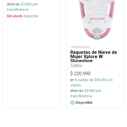
ahorras
$
2.820
por
transferencia.
disponible
Sin stock
LMO200509FE
Raquetas de Nieve de
Mujer Xplore W
Showshoe
Tubbs
$
220.990
en
6
cuotas de $
36.832
sin
interés
ahorras
$
8.840
por
transferencia.
Disponible