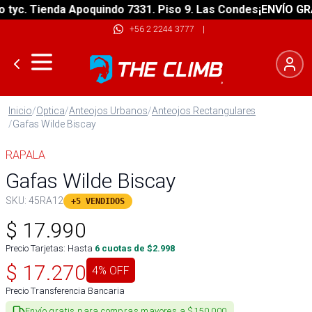
c. Tienda Apoquindo 7331. Piso 9. Las Condes
¡ENVÍO GRATIS
+56 2 2244 3777
|
Inicio
/
Optica
/
Anteojos Urbanos
/
Anteojos Rectangulares
/
Gafas Wilde Biscay
RAPALA
Gafas Wilde Biscay
SKU:
45RA12
+5 VENDIDOS
$
17.990
Precio Tarjetas: Hasta
6
cuotas de $
2.998
$
17.270
4
% OFF
Precio Transferencia Bancaria
Envío gratis para compras mayores a $150.000