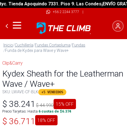
 Tienda Apoquindo 7331. Piso 9. Las Condes
¡ENVÍO GRATIS! 
+56 2 2244 3777
|
Inicio
/
Cuchillería
/
Fundas Cortapluma
/
Fundas
/
Funda de Kydex para Wave y Wave+
Clip&Carry
Kydex Sheath for the Leatherman
Wave / Wave+
SKU:
LWAVE-CF-BLK
+5 VENDIDOS
$
38.241
15
% OFF
$
44.990
Precio Tarjetas: Hasta
6
cuotas de $
6.374
$
36.711
18
% OFF