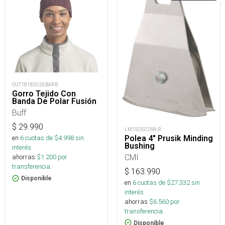
OUT18182026BARB
Gorro Tejido Con
Banda De Polar Fusión
Buff
$
29.990
LM150502BA-R
Polea 4" Prusik Minding
en
6
cuotas de $
4.998
sin
Bushing
interés
CMI
ahorras
$
1.200
por
transferencia.
$
163.990
Disponible
en
6
cuotas de $
27.332
sin
interés
ahorras
$
6.560
por
transferencia.
Disponible