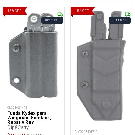
15
%
OFF
15
%
OFF
3
3
ÚLTIMAS
ÚLTIMAS
CLC030214FE
Funda Kydex para
Wingman, Sidekick,
Rebar y Rev
Clip&Carry
CLC030310FE-R