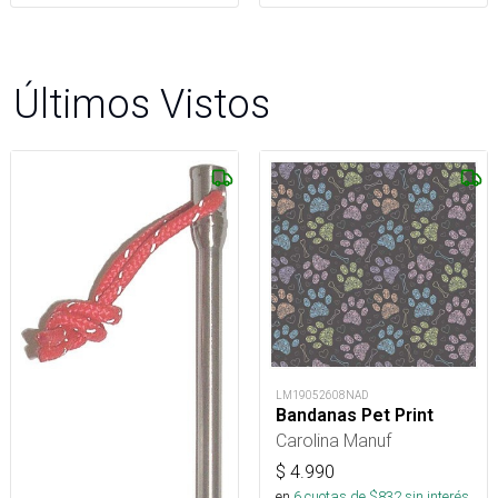
Últimos Vistos
LM19052608NAD
Bandanas Pet Print
Carolina Manuf
$
4.990
en
6
cuotas de $
832
sin interés