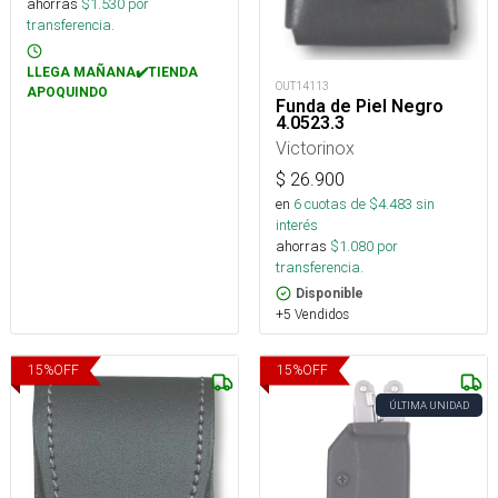
ahorras
$
1.530
por
transferencia.
LLEGA MAÑANA✔️TIENDA
OUT14113
APOQUINDO
Funda de Piel Negro
4.0523.3
Victorinox
$
26.900
en
6
cuotas de $
4.483
sin
interés
ahorras
$
1.080
por
transferencia.
Disponible
+5 Vendidos
15
%
OFF
15
%
OFF
ÚLTIMA UNIDAD