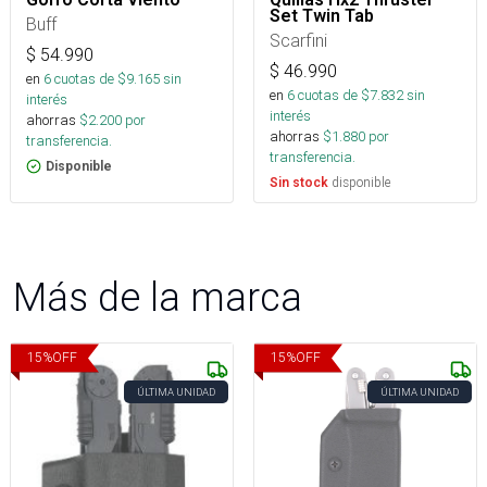
Set Twin Tab
Buff
Scarfini
$
54.990
$
46.990
en
6
cuotas de $
9.165
sin
en
6
cuotas de $
7.832
sin
interés
interés
ahorras
$
2.200
por
ahorras
$
1.880
por
transferencia.
transferencia.
Disponible
disponible
Sin stock
Más de la marca
15
%
OFF
15
%
OFF
ÚLTIMA UNIDAD
ÚLTIMA UNIDAD