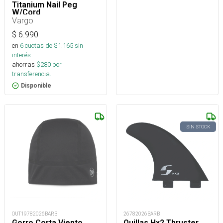
Titanium Nail Peg
W/Cord
Vargo
$
6.990
en
6
cuotas de $
1.165
sin
interés
ahorras
$
280
por
transferencia.
Disponible
SIN STOCK
OUT19782026BARB
26782026BARB
Gorro Corta Viento
Quillas Hx2 Thruster