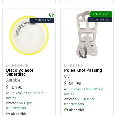
ENVÍO
GRATIS
ÚLTIMA UNIDAD
ÚLTIMA UNIDAD
LM13052608NAD
LM180518BA-R
Disco Volador
Polea Knot Passing
Superdisc
CMI
Aerobie
$
328.990
$
16.990
en
6
cuotas de $
54.832
sin
en
6
cuotas de $
2.832
sin
interés
interés
ahorras
$
13.160
por
ahorras
$
680
por
transferencia.
transferencia.
Disponible
Disponible