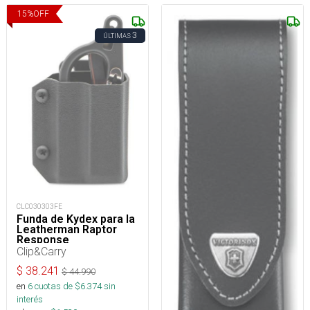
15
%
OFF
3
ÚLTIMAS
CLC030303FE
Funda de Kydex para la
Leatherman Raptor
Response
Clip&Carry
$
38.241
$
44.990
en
6
cuotas de $
6.374
sin
interés