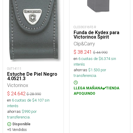
CLC030316FE-R
Funda de Kydex para
Victorinox Spirit
Clip&Carry
$
38.241
$
44.990
en
6
cuotas de $
6.374
sin
interés
OUT14111
ahorras
$
1.530
por
Estuche De Piel Negro
transferencia.
4.0521.3
Victorinox
LLEGA MAÑANA✔️TIENDA
$
24.642
APOQUINDO
$
28.990
en
6
cuotas de $
4.107
sin
interés
ahorras
$
990
por
transferencia.
Disponible
+5 Vendidos