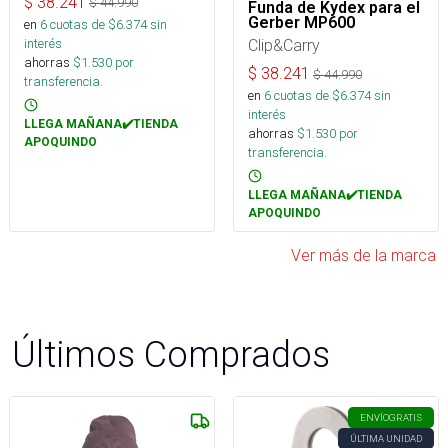
$
38.241
$
44.990
Funda de Kydex para el
Gerber MP600
en
6
cuotas de $
6.374
sin
interés
Clip&Carry
ahorras
$
1.530
por
$
38.241
$
44.990
transferencia.
en
6
cuotas de $
6.374
sin
interés
LLEGA MAÑANA✔️TIENDA
ahorras
$
1.530
por
APOQUINDO
transferencia.
LLEGA MAÑANA✔️TIENDA
APOQUINDO
Ver más de la marca
Últimos Comprados
ENVÍO
GRATIS
ÚLTIMA UNIDAD