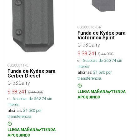
CLC030316FE-R
Funda de Kydex para
Victorinox Spirit
Clip&Carry
$
38.241
$
44.990
en
6
cuotas de $
6.374
sin
CLC030311FE
interés
Funda de Kydex para
ahorras
$
1.530
por
Gerber Diesel
transferencia.
Clip&Carry
$
38.241
LLEGA MAÑANA✔️TIENDA
$
44.990
APOQUINDO
en
6
cuotas de $
6.374
sin
interés
ahorras
$
1.530
por
transferencia.
LLEGA MAÑANA✔️TIENDA
APOQUINDO