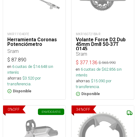
MKR111040FE
MKR160721BA-R
Herramienta Coronas
Volante Force D2 Dub
Potenciómetro
45mm Dm8 50-37T
Q145
Sram
Sram
$
87.890
$
377.136
$
565.990
en
6
cuotas de $
14.648
sin
en
6
cuotas de $
62.856
sin
interés
interés
ahorras
$
3.520
por
ahorras
$
15.090
por
transferencia.
transferencia.
Disponible
Disponible
0
%
OFF
34
%
OFF
ENVÍO
GRATIS