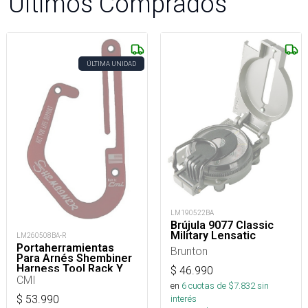
Últimos Comprados
ÚLTIMA UNIDAD
LM190522BA
Brújula 9077 Classic
Military Lensatic
LM260508BA-R
Portaherramientas
Brunton
Para Arnés Shembiner
Harness Tool Rack Y
$
46.990
Arborismo
CMI
en
6
cuotas de $
7.832
sin
$
53.990
interés