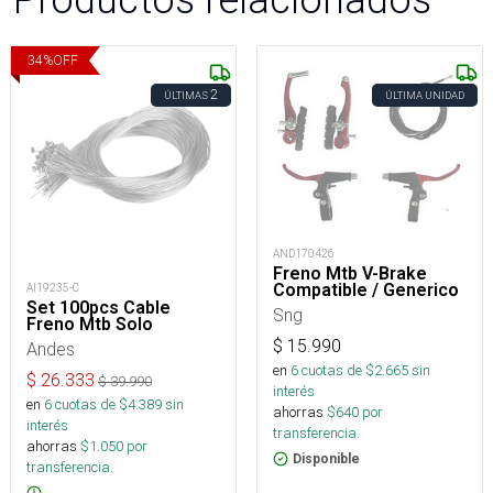
34
%
OFF
2
ÚLTIMAS
ÚLTIMA UNIDAD
AND170426
Freno Mtb V-Brake
Compatible / Generico
AI19235-C
Set 100pcs Cable
Sng
Freno Mtb Solo
$
15.990
Andes
en
6
cuotas de $
2.665
sin
$
26.333
$
39.990
interés
en
6
cuotas de $
4.389
sin
ahorras
$
640
por
interés
transferencia.
ahorras
$
1.050
por
Disponible
transferencia.