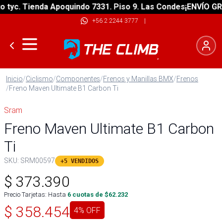
yc. Tienda Apoquindo 7331. Piso 9. Las Condes
¡ENVÍO GRATI
+56 2 2244 3777
|
Inicio
/
Ciclismo
/
Componentes
/
Frenos y Manillas BMX
/
Frenos
/
Freno Maven Ultimate B1 Carbon Ti
Sram
Freno Maven Ultimate B1 Carbon
Ti
SKU:
SRM00597
+5 VENDIDOS
$
373.390
Precio Tarjetas: Hasta
6
cuotas de $
62.232
$
358.454
4
% OFF