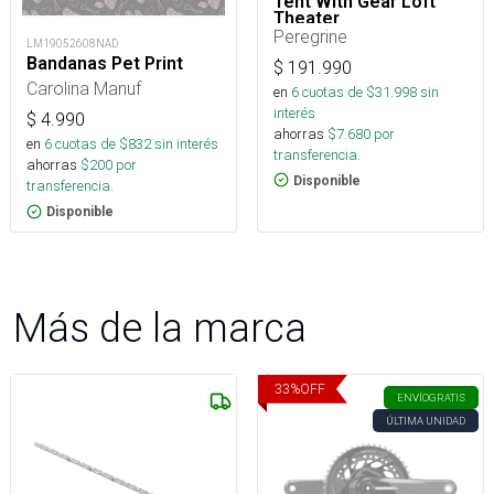
Tent With Gear Loft
Theater
Peregrine
LM19052608NAD
Bandanas Pet Print
$
191.990
Carolina Manuf
en
6
cuotas de $
31.998
sin
interés
$
4.990
ahorras
$
7.680
por
en
6
cuotas de $
832
sin interés
transferencia.
ahorras
$
200
por
Disponible
transferencia.
Disponible
Más de la marca
33
%
OFF
ENVÍO
GRATIS
ÚLTIMA UNIDAD