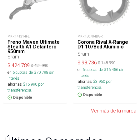
MKR141214FE
MKR150704BA-R
Freno Maven Ultimate
Corona Rival X-Range
Stealth A1 Delantero
D1 107Bcd Aluminio
950mm
Sram
Sram
$
98.736
$
148.990
$
424.789
$
424.990
en
6
cuotas de $
16.456
sin
en
6
cuotas de $
70.798
sin
interés
interés
ahorras
$
3.950
por
ahorras
$
16.990
por
transferencia.
transferencia.
Disponible
Disponible
Ver más de la marca