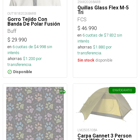
25682026BARB
Quillas Glass Flex M-5
Tri
OUT18182026BARB
Gorro Tejido Con
FCS
Banda De Polar Fusión
$
46.990
Buff
en
6
cuotas de $
7.832
sin
$
29.990
interés
en
6
cuotas de $
4.998
sin
ahorras
$
1.880
por
interés
transferencia.
ahorras
$
1.200
por
disponible
Sin stock
transferencia.
Disponible
ENVÍO
GRATIS
LM250510BA
Carpa Gannet 3 Person