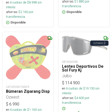
ahorras
$
1.880
por
en
6
cuotas de $
8.998
sin
transferencia.
interés
ahorras
$
2.160
por
Disponible
transferencia.
Disponible
2
ÚLTIMAS
IDE160605BA
Lentes Deportivos De
Sol Fury Kj
Julbo
$
114.900
LM12052601NAD-R
en
6
cuotas de $
19.150
sin
Búmeran Ziparang Disp
interés
Ozwest
ahorras
$
4.600
por
transferencia.
$
6.990
en
6
cuotas de $
1.165
sin