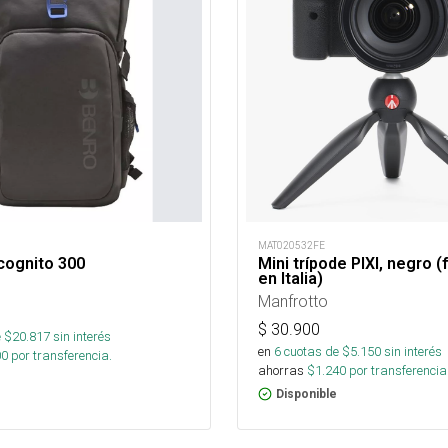
MAT020532FE
cognito 300
Mini trípode PIXI, negro (
en Italia)
Manfrotto
$
30.900
 $
20.817
sin interés
en
6
cuotas de $
5.150
sin interés
00
por transferencia.
ahorras
$
1.240
por transferencia
Disponible