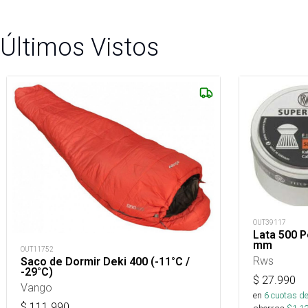
Últimos Vistos
OUT39117
Lata 500 
mm
OUT11752
Rws
Saco de Dormir Deki 400 (-11°C /
-29°C)
$
27.990
Vango
en
6
cuotas de
$
111.990