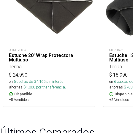
OUT31700-C
OUT31698
Estuche 20' Wrap Protectora
Estuche 12
Multiuso
Multiuso
Tenba
Tenba
$
24.990
$
18.990
en
6
cuotas de $
4.165
sin interés
en
6
cuotas de
ahorras
$
1.000
por transferencia.
ahorras
$
760
Disponible
Disponible
+5 Vendidos
+5 Vendidos
Últimos Comprados