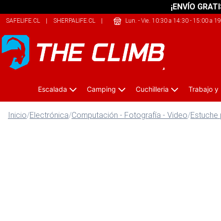
¡ENVÍO GRATI
SAFELIFE.CL
|
SHERPALIFE.CL
|
209SPORTS.CL
Lun. - Vie. 10:30 a 14:30 - 15:00 a 1
Escalada
Camping
Cuchilleria
Trabajo y
Inicio
/
Electrónica
/
Computación - Fotografía - Video
/
Estuche 