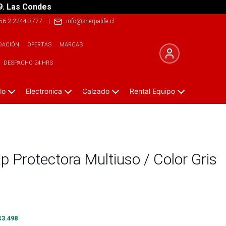
9. Las Condes
56 2 2244 3777
|
info@sherpalife.cl
DACIÓN
OFERTAS
MARCAS
DESPACHO 24 HRS
lo
Electronica
Calzado
Rental Equipo
p Protectora Multiuso / Color Gris
$
3.498