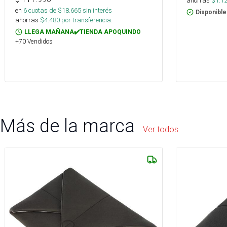
ahorras
$
1.1
en
6
cuotas de $
18.665
sin interés
Disponible
ahorras
$
4.480
por transferencia.
LLEGA MAÑANA✔️TIENDA APOQUINDO
+70 Vendidos
Más de la marca
Ver todos