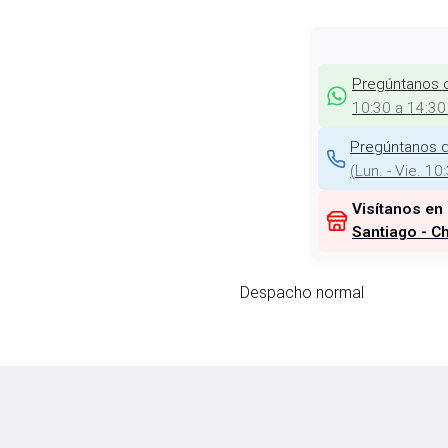
Pregúntanos 
10:30 a 14:30
Pregúntanos d
(
Lun. - Vie. 10
Visítanos en
Santiago - Ch
Despacho normal