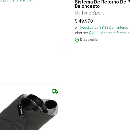
20
por transferencia.
Sistema De Retorno De P
Baloncesto
Uk Time Sport
$
49.990
en
6
cuotas de $
8.332
sin interés
ahorras
$
2.000
por transferencia
Disponible