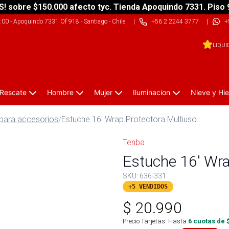
S! sobre $150.000 afecto tyc. Tienda Apoquindo 7331. Piso 
9:00
-
Apoquindo 7331 Of 918 - Santiago - Chile
|
+56 2 2244 3777
|
+
LIQUI
 Rescate
Hombre
Mujer
Iluminacion
Nieve y Hie
para accesorios
/
Estuche 16' Wrap Protectora Multiuso
Tenba
Estuche 16' Wra
SKU:
636-331
+5 VENDIDOS
$
20.990
Precio Tarjetas: Hasta
6
cuotas de 