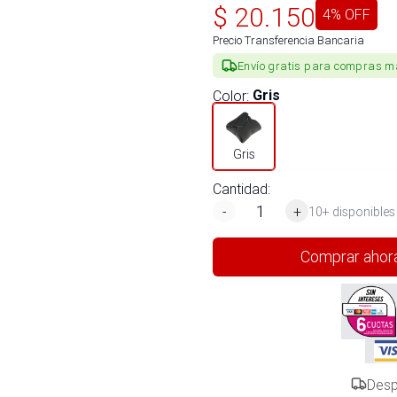
$
20.150
4
% OFF
Precio Transferencia Bancaria
Envío gratis para compras m
Color
:
Gris
Gris
Cantidad:
-
+
10+ disponibles
Comprar ahor
Desp