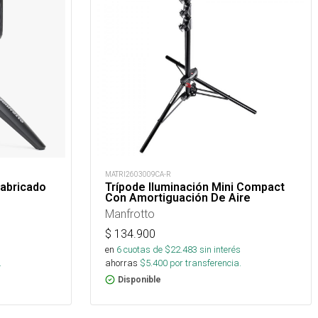
MATRI2603009CA-R
fabricado
Trípode Iluminación Mini Compact
Con Amortiguación De Aire
Manfrotto
$
134.900
en
6
cuotas de $
22.483
sin interés
.
ahorras
$
5.400
por transferencia.
Disponible