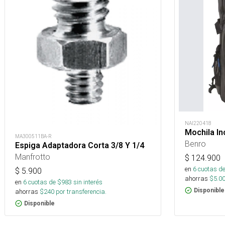
NAI220418
Mochila In
MA300511BA-R
Benro
Espiga Adaptadora Corta 3/8 Y 1/4
Manfrotto
$
124.900
en
6
cuotas de
$
5.900
ahorras
$
5.0
en
6
cuotas de $
983
sin interés
Disponible
ahorras
$
240
por transferencia.
Disponible