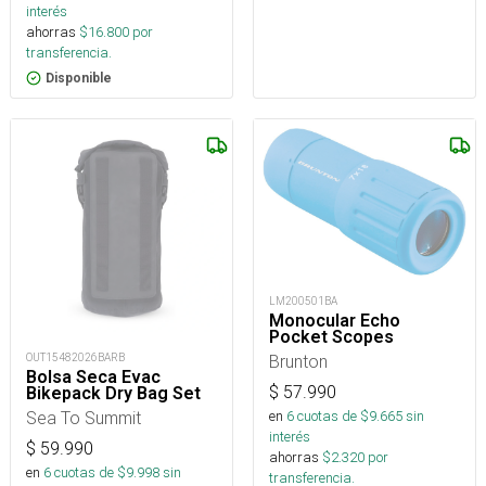
interés
ahorras
$
16.800
por
transferencia.
Disponible
LM200501BA
Monocular Echo
Pocket Scopes
Brunton
OUT15482026BARB
Bolsa Seca Evac
$
57.990
Bikepack Dry Bag Set
en
6
cuotas de $
9.665
sin
Sea To Summit
interés
$
59.990
ahorras
$
2.320
por
en
6
cuotas de $
9.998
sin
transferencia.