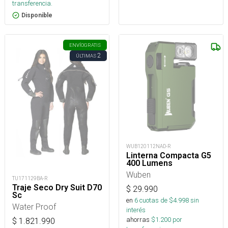
transferencia.
Disponible
ENVÍO
GRATIS
2
ÚLTIMAS
WUB120112NAD-R
Linterna Compacta G5
400 Lumens
Wuben
TU171129BA-R
Traje Seco Dry Suit D70
$
29.990
Sc
en
6
cuotas de $
4.998
sin
Water Proof
interés
ahorras
$
1.200
por
$
1.821.990