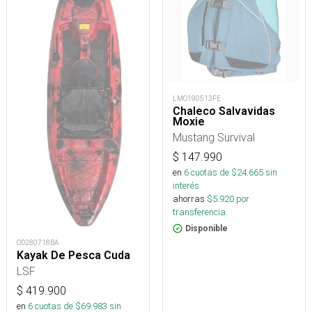
LMO190513FE
Chaleco Salvavidas
Moxie
Mustang Survival
$
147.990
en
6
cuotas de $
24.665
sin
interés
ahorras
$
5.920
por
transferencia.
Disponible
OD280718BA
Kayak De Pesca Cuda
LSF
$
419.900
en
6
cuotas de $
69.983
sin