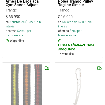
Arnés De Escalada
Polea Trango Pulley
Gym Speed Adjust
Tagline Simple
Trango
Trango
$
65.990
$
16.990
en
6
cuotas de $
10.998
sin
en
6
cuotas de $
2.832
sin
interés
interés
ahorras
$
2.640
por
ahorras
$
680
por
transferencia.
transferencia.
Disponible
LLEGA MAÑANA✔️TIENDA
APOQUINDO
+5 Vendidos