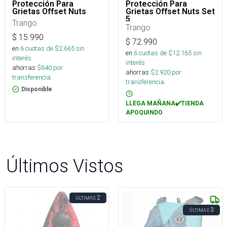
Protección Para
Protección Para
Grietas Offset Nuts
Grietas Offset Nuts Set
5
Trango
Trango
$
15.990
$
72.990
en
6
cuotas de $
2.665
sin
en
6
cuotas de $
12.165
sin
interés
interés
ahorras
$
640
por
ahorras
$
2.920
por
transferencia.
transferencia.
Disponible
LLEGA MAÑANA✔️TIENDA
APOQUINDO
Últimos Vistos
2
ÚLTIMAS
3
ÚLTIMAS