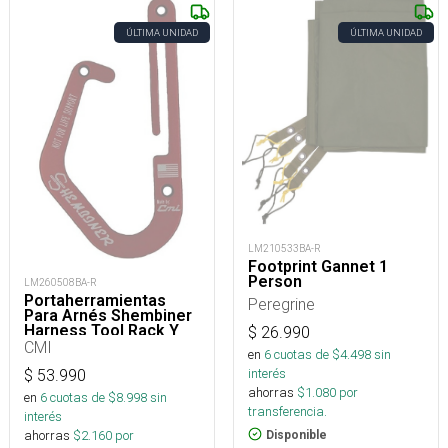
ÚLTIMA UNIDAD
ÚLTIMA UNIDAD
LM210533BA-R
Footprint Gannet 1
Person
LM260508BA-R
Portaherramientas
Peregrine
Para Arnés Shembiner
Harness Tool Rack Y
$
26.990
Arborismo
CMI
en
6
cuotas de $
4.498
sin
interés
$
53.990
ahorras
$
1.080
por
en
6
cuotas de $
8.998
sin
transferencia.
interés
ahorras
$
2.160
por
Disponible