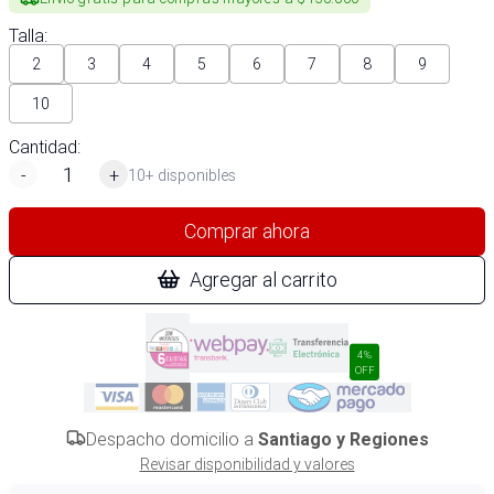
Talla
:
2
3
4
5
6
7
8
9
10
Cantidad:
-
+
10+ disponibles
Comprar ahora
Agregar al carrito
4%
OFF
Despacho domicilio a
Santiago y Regiones
Revisar disponibilidad y valores