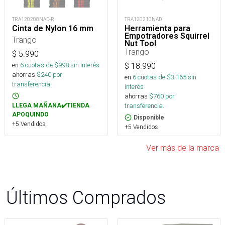
TRA120208NAD-R
TRA120210NAD
Cinta de Nylon 16 mm
Herramienta para
Empotradores Squirrel
Trango
Nut Tool
Trango
$
5.990
en
6
cuotas de $
998
sin interés
$
18.990
ahorras
$
240
por
en
6
cuotas de $
3.165
sin
transferencia.
interés
ahorras
$
760
por
transferencia.
LLEGA MAÑANA✔️TIENDA
APOQUINDO
Disponible
+5 Vendidos
+5 Vendidos
Ver más de la marca
Últimos Comprados