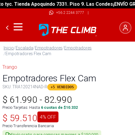
yc. Tienda Apoquindo 7331. Piso 9. Las Condes
¡ENVÍO GRATI
+56 2 2244 3777
|
Inicio
/
Escalada
/
Empotradores
/
Empotradores
/
Empotradores Flex Cam
Trango
Empotradores Flex Cam
SKU:
TRA120214NAD-R
+5 VENDIDOS
$
61.990
-
82.990
Precio Tarjetas: Hasta
6
cuotas de $
10.332
$
59.510
4
% OFF
Precio Transferencia Bancaria
Envío gratis para compras mayores a $150.000