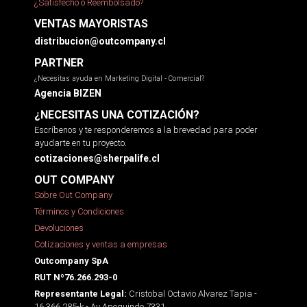
¿Satisfecho o Reembolsado?
VENTAS MAYORISTAS
distribucion@outcompany.cl
PARTNER
¿Necesitas ayuda en Marketing Digital - Comercial?
Agencia BIZEN
¿NECESITAS UNA COTIZACIÓN?
Escríbenos y te responderemos a la brevedad para poder
ayudarte en tu proyecto.
cotizaciones@sherpalife.cl
OUT COMPANY
Sobre Out Company
Términos y Condiciones
Devoluciones
Cotizaciones y ventas a empresas
Outcompany SpA
RUT Nº76.266.293-0
Cristobal Octavio Alvarez Tapia -
Representante Legal:
16.366.285-k - Av Apoquindo 7331