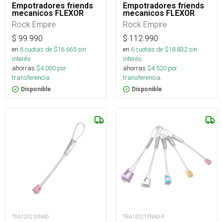
Empotradores friends
Empotradores friends
mecanicos FLEXOR
mecanicos FLEXOR
Rock Empire
Rock Empire
$
99.990
$
112.990
en
6
cuotas de $
16.665
sin
en
6
cuotas de $
18.832
sin
interés
interés
ahorras
$
4.000
por
ahorras
$
4.520
por
transferencia.
transferencia.
Disponible
Disponible
TRA120216NAD
TRA120217NAD-R