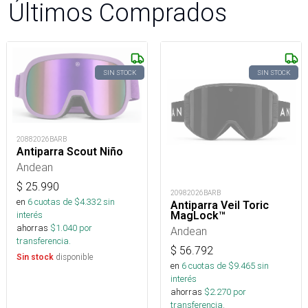
Últimos Comprados
SIN STOCK
SIN STOCK
20882026BARB
Antiparra Scout Niño
Andean
$
25.990
20982026BARB
en
6
cuotas de $
4.332
sin
Antiparra Veil Toric
MagLock™
interés
ahorras
$
1.040
por
Andean
transferencia.
$
56.792
disponible
Sin stock
en
6
cuotas de $
9.465
sin
interés
ahorras
$
2.270
por
transferencia.