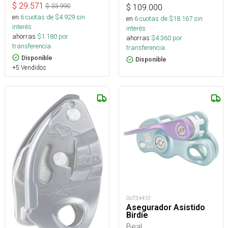
$
29.571
$
33.990
$
109.000
en
6
cuotas de $
4.929
sin
en
6
cuotas de $
18.167
sin
interés
interés
ahorras
$
1.180
por
ahorras
$
4.360
por
transferencia.
transferencia.
Disponible
Disponible
+5 Vendidos
OUT34410
Asegurador Asistido
Birdie
Beal