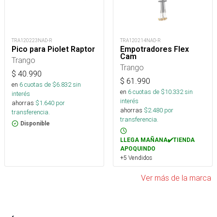
TRA120223NAD-R
TRA120214NAD-R
Pico para Piolet Raptor
Empotradores Flex
Cam
Trango
Trango
$
40.990
$
61.990
en
6
cuotas de $
6.832
sin
en
6
cuotas de $
10.332
sin
interés
interés
ahorras
$
1.640
por
ahorras
$
2.480
por
transferencia.
transferencia.
Disponible
LLEGA MAÑANA✔️TIENDA
APOQUINDO
+5 Vendidos
Ver más de la marca