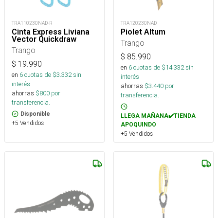
TRA110230NAD-R
TRA120230NAD
Cinta Express Liviana
Piolet Altum
Vector Quickdraw
Trango
Trango
$
85.990
$
19.990
en
6
cuotas de $
14.332
sin
en
6
cuotas de $
3.332
sin
interés
interés
ahorras
$
3.440
por
ahorras
$
800
por
transferencia.
transferencia.
Disponible
LLEGA MAÑANA✔️TIENDA
+5 Vendidos
APOQUINDO
+5 Vendidos