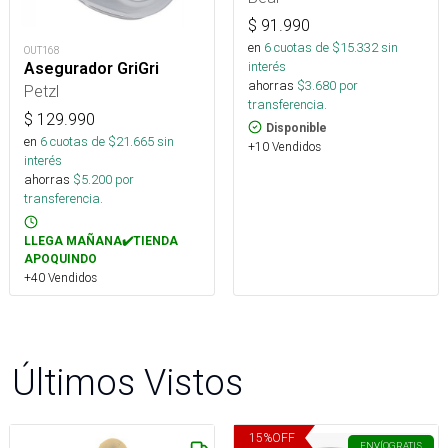
$
91.990
en
6
cuotas de $
15.332
sin
OUT168
interés
Asegurador GriGri
ahorras
$
3.680
por
Petzl
transferencia.
$
129.990
Disponible
en
6
cuotas de $
21.665
sin
+10 Vendidos
interés
ahorras
$
5.200
por
transferencia.
LLEGA MAÑANA✔️TIENDA
APOQUINDO
+40 Vendidos
Últimos Vistos
15
%
OFF
ENVÍO
GRATIS