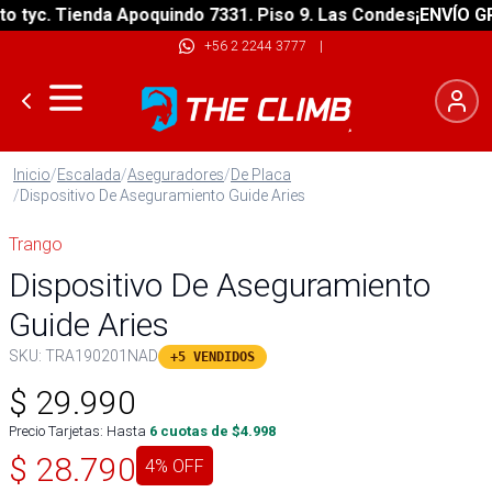
yc. Tienda Apoquindo 7331. Piso 9. Las Condes
¡ENVÍO GRATI
+56 2 2244 3777
|
Inicio
/
Escalada
/
Aseguradores
/
De Placa
/
Dispositivo De Aseguramiento Guide Aries
Trango
Dispositivo De Aseguramiento
Guide Aries
SKU:
TRA190201NAD
+5 VENDIDOS
$
29.990
Precio Tarjetas: Hasta
6
cuotas de $
4.998
$
28.790
4
% OFF