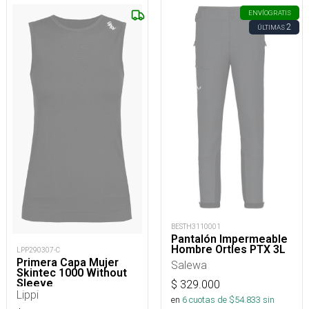
ENVÍO
GRATIS
2
ÚLTIMAS
BESTH3110001
Pantalón Impermeable
Hombre Ortles PTX 3L
LPP290307-C
Primera Capa Mujer
Salewa
Skintec 1000 Without
Sleeve
$
329.000
Lippi
en
6
cuotas de $
54.833
sin