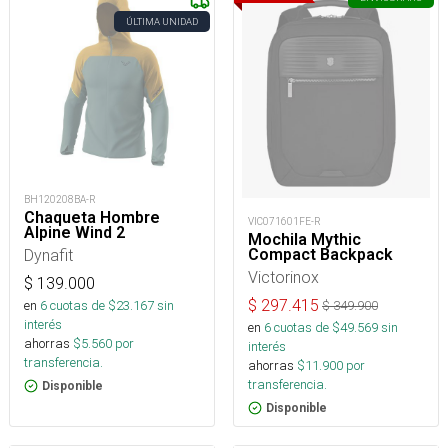
ÚLTIMA UNIDAD
BH120208BA-R
Chaqueta Hombre
VIC071601FE-R
Alpine Wind 2
Mochila Mythic
Compact Backpack
Dynafit
Victorinox
$
139.000
$
297.415
en
6
cuotas de $
23.167
sin
$
349.900
interés
en
6
cuotas de $
49.569
sin
ahorras
$
5.560
por
interés
transferencia.
ahorras
$
11.900
por
transferencia.
Disponible
Disponible