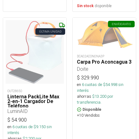
disponible
Sin stock
ENVÍO
GRATIS
ÚLTIMA UNIDAD
DCA02ACON0NA3P
Carpa Pro Aconcagua 3
Doite
$
329.990
en
6
cuotas de $
54.998
sin
interés
OUT28650
ahorras
$
13.200
por
Linterna PackLite Max
2-en-1 Cargador De
transferencia.
Teléfono
Disponible
LuminAID
+10 Vendidos
$
54.900
en
6
cuotas de $
9.150
sin
interés
ahorras
$
2.200
por