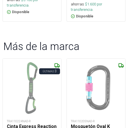
ahorras
$
1.600
por
transferencia.
transferencia.
Disponible
Disponible
Más de la marca
3
ÚLTIMAS
TRA110224NAD-R
TRA110205NAD-R
Cinta Express Reaction
Mosquetón Oval K