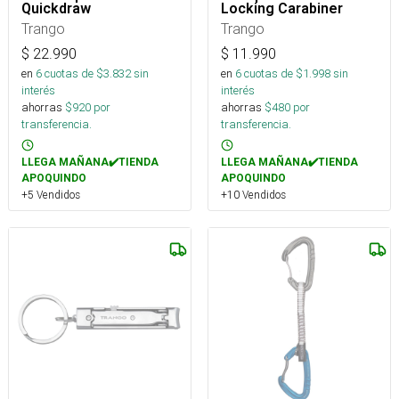
Quickdraw
Locking Carabiner
Trango
Trango
$
22.990
$
11.990
en
6
cuotas de $
3.832
sin
en
6
cuotas de $
1.998
sin
interés
interés
ahorras
$
920
por
ahorras
$
480
por
transferencia.
transferencia.
LLEGA MAÑANA✔️TIENDA
LLEGA MAÑANA✔️TIENDA
APOQUINDO
APOQUINDO
+5 Vendidos
+10 Vendidos