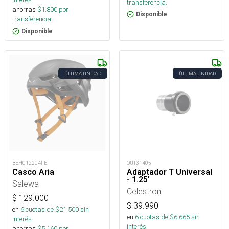
transferencia.
ahorras
$
1.800
por
Disponible
transferencia.
Disponible
ÚLTIMA UNIDAD
ÚLTIMA UNIDAD
BEH012204FE
OUT31405
Casco Aria
Adaptador T Universal
- 1.25'
Salewa
Celestron
$
129.000
$
39.990
en
6
cuotas de $
21.500
sin
en
6
cuotas de $
6.665
sin
interés
interés
ahorras
$
5.160
por