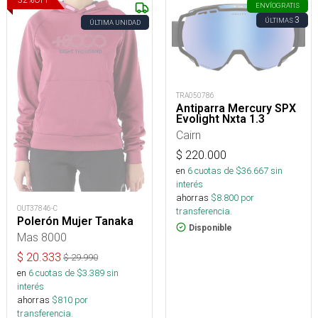
ENVÍO
GRATIS
3
ÚLTIMAS
ÚLTIMA UNIDAD
TRA050786
Antiparra Mercury SPX
Evolight Nxta 1.3
Cairn
$
220.000
en
6
cuotas de $
36.667
sin
interés
ahorras
$
8.800
por
OUT37846-C
transferencia.
Polerón Mujer Tanaka
Disponible
Mas 8000
$
20.333
$
29.990
en
6
cuotas de $
3.389
sin
interés
ahorras
$
810
por
transferencia.