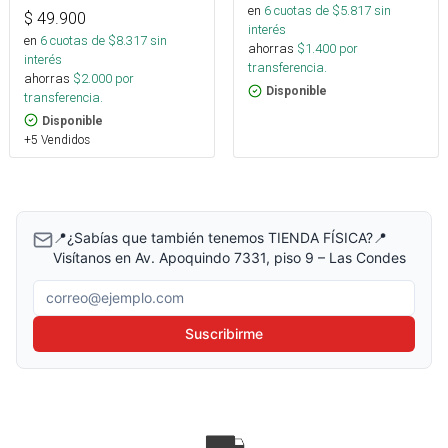
en
6
cuotas de $
5.817
sin
$
49.900
interés
en
6
cuotas de $
8.317
sin
ahorras
$
1.400
por
interés
transferencia.
ahorras
$
2.000
por
Disponible
transferencia.
Disponible
+5 Vendidos
📍¿Sabías que también tenemos TIENDA FÍSICA?📍
Visítanos en Av. Apoquindo 7331, piso 9 – Las Condes
Correo electrónico
Suscribirme