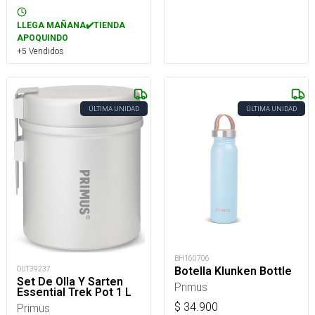
LLEGA MAÑANA✔️TIENDA
APOQUINDO
+5 Vendidos
ÚLTIMA UNIDAD
ÚLTIMA UNIDAD
BH160706
OUT39237
Botella Klunken Bottle
Set De Olla Y Sarten
Primus
Essential Trek Pot 1 L
$
34.900
Primus