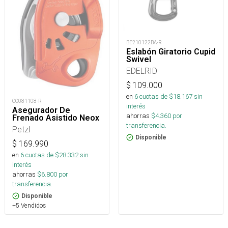
BE210122BA-R
Eslabón Giratorio Cupid
Swivel
EDELRID
$
109.000
en
6
cuotas de $
18.167
sin
OC081108-R
interés
Asegurador De
ahorras
$
4.360
por
Frenado Asistido Neox
transferencia.
Petzl
Disponible
$
169.990
en
6
cuotas de $
28.332
sin
interés
ahorras
$
6.800
por
transferencia.
Disponible
+5 Vendidos