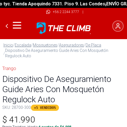
c. Tienda Apoquindo 7331. Piso 9. Las Condes
¡ENVÍO GRATIS
+56 2 2244 3777
|
Inicio
/
Escalada
/
Mosquetones
/
Aseguradores
/
De Placa
Dispositivo De Aseguramiento Guide Aries Con Mosquetón
/
Regulock Auto
Trango
Dispositivo De Aseguramiento
Guide Aries Con Mosquetón
Regulock Auto
SKU:
28700-300
+5 VENDIDOS
$
41.990
Precio Tarjetas: Hasta
6
cuotas de $
6.998