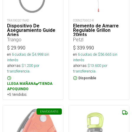
TRA190201NAD
COSN270602-R
Dispositivo De
Elemento de Amarre
Aseguramiento Guide
Regulable Grillon
Aries
20mts
Trango
Petzl
$
29.990
$
339.990
en
6
cuotas de $
4.998
sin
en
6
cuotas de $
56.665
sin
interés
interés
ahorras
$
1.200
por
ahorras
$
13.600
por
transferencia.
transferencia.
Disponible
LLEGA MAÑANA✔️TIENDA
APOQUINDO
+5 Vendidos
ENVÍO
GRATIS