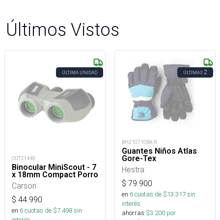
Últimos Vistos
2
ÚLTIMA UNIDAD
ÚLTIMAS
BH210710BA-R
Guantes Niños Atlas
Gore-Tex
OUT31449
Binocular MiniScout - 7
Hestra
x 18mm Compact Porro
$
79.900
Carson
en
6
cuotas de $
13.317
sin
$
44.990
interés
en
6
cuotas de $
7.498
sin
ahorras
$
3.200
por
interés