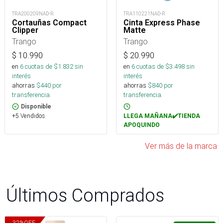
TRA200209NAD-R
TRA110221NAD-R
Cortauñas Compact
Cinta Express Phase
Clipper
Matte
Trango
Trango
$
10.990
$
20.990
en
6
cuotas de $
1.832
sin
en
6
cuotas de $
3.498
sin
interés
interés
ahorras
$
440
por
ahorras
$
840
por
transferencia.
transferencia.
Disponible
+5 Vendidos
LLEGA MAÑANA✔️TIENDA
APOQUINDO
Ver más de la marca
Últimos Comprados
32
%
OFF