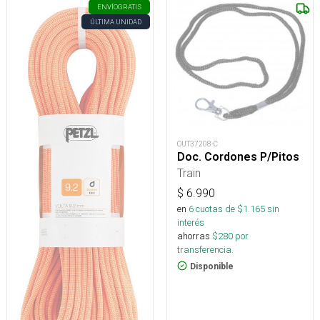
ENVÍO
GRATIS
ÚLTIMA UNIDAD
OUT37208-C
Doc. Cordones P/Pitos
Train
$
6.990
en
6
cuotas de $
1.165
sin
interés
ahorras
$
280
por
transferencia.
Disponible