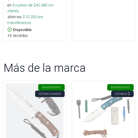
en
6
cuotas de $
42.483
sin
interés
ahorras
$
10.200
por
transferencia.
Disponible
+5 Vendidos
Más de la marca
ENVÍO
GRATIS
ENVÍO
GRATIS
2
ÚLTIMA UNIDAD
ÚLTIMAS