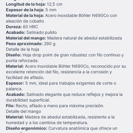
Longitud de la hoja:
12,5 cm
Espesor de la hoja:
5 mm
Material de la hoja:
Acero inoxidable Böhler N690Co con
aleación de cobalto
Dureza:
60 HRC
Acabado:
Satinado pulido
Material del mango:
Madera natural de abedul estabilizada
Peso aproximado:
290 g
Detalle de la hoja
Diseño:
Hoja drop point de gran robustez con filo continuo y
punta reforzada.
Material:
Acero inoxidable Böhler N690Co, reconocido por su
excelente retención del filo, resistencia a la corrosión y
facilidad de afilado.
Espesor:
5 mm, ideal para trabajos exigentes de corte o
palanca.
Acabado:
Satinado elegante que reduce reflejos y mejora la
durabilidad superficial.
Filo:
Recto, afilado a mano para máxima precisión.
Detalle del mango
Material:
Madera de abedul estabilizada, resistente a la
humedad y a los cambios de temperatura.
Diseño ergonómico:
Curvatura anatómica que ofrece un