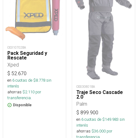
OD310702BA
Pack Seguridad y
Rescate
Xped
$
52.670
en
6
cuotas de $
8.778
sin
interés
OD030801BA
Traje Seco Cascade
ahorras
$
2.110
por
2.0
transferencia.
Palm
Disponible
$
899.900
en
6
cuotas de $
149.983
sin
interés
ahorras
$
36.000
por
transferencia.