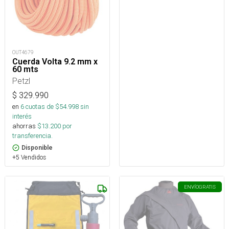
OUT4679
Cuerda Volta 9.2 mm x
60 mts
Petzl
$
329.990
en
6
cuotas de $
54.998
sin
interés
ahorras
$
13.200
por
transferencia.
Disponible
+5 Vendidos
ENVÍO
GRATIS