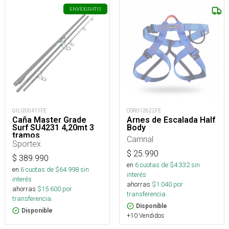
ENVÍO
GRATIS
GILI200411FE
ODR012622FE
Caña Master Grade
Arnes de Escalada Half
Surf SU4231 4,20mt 3
Body
tramos
Camnal
Sportex
$
25.990
$
389.990
en
6
cuotas de $
4.332
sin
en
6
cuotas de $
64.998
sin
interés
interés
ahorras
$
1.040
por
ahorras
$
15.600
por
transferencia.
transferencia.
Disponible
Disponible
+10 Vendidos