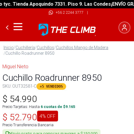
c. Tienda Apoquindo 7331. Piso 9. Las Condes
¡ENVÍO GRATIS
+56 2 2244 3777
|
Inicio
/
Cuchillería
/
Cuchillos
/
Cuchillos Mango de Madera
/
Cuchillo Roadrunner 8950
Miguel Nieto
Cuchillo Roadrunner 8950
SKU:
OUT32581-C
+5 VENDIDOS
$
54.990
Precio Tarjetas: Hasta
6
cuotas de $
9.165
$
52.790
4
% OFF
Precio Transferencia Bancaria
Envío gratis para compras mayores a $150.000