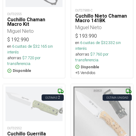
OUT37988-C
OUT32555
Cuchillo Nieto Chaman
Cuchillo Chaman
Macro 141BK
Macro Kit
Miguel Nieto
Miguel Nieto
$
193.990
$
192.990
en
6
cuotas de $
32.332
sin
en
6
cuotas de $
32.165
sin
interés
interés
ahorras
$
7.760
por
ahorras
$
7.720
por
transferencia.
transferencia.
Disponible
Disponible
+5 Vendidos
2
ÚLTIMAS
ÚLTIMA UNIDAD
OUT32552
Cuchillo Guerrilla