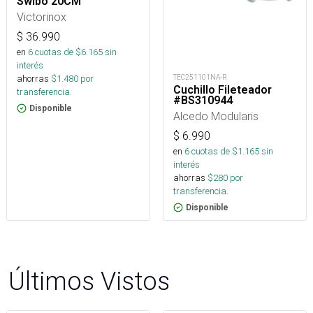
Swibo 20CM
Victorinox
$
36.990
en
6
cuotas de $
6.165
sin
interés
ahorras
$
1.480
por
TEC251101NA-R
Cuchillo Fileteador
transferencia.
#BS310944
Disponible
Alcedo Modularis
$
6.990
en
6
cuotas de $
1.165
sin
interés
ahorras
$
280
por
transferencia.
Disponible
Últimos Vistos