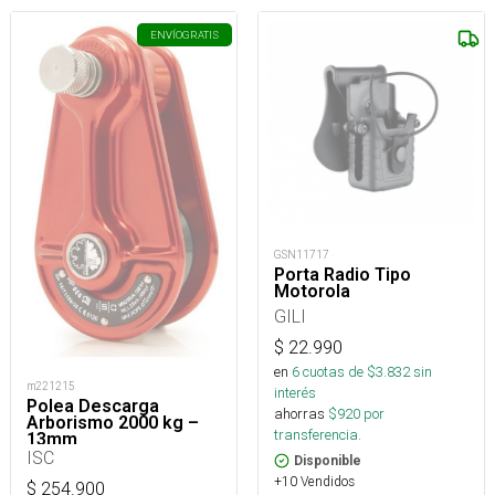
ENVÍO
GRATIS
GSN11717
Porta Radio Tipo
Motorola
GILI
$
22.990
en
6
cuotas de $
3.832
sin
m221215
interés
Polea Descarga
ahorras
$
920
por
Arborismo 2000 kg –
transferencia.
13mm
ISC
Disponible
+10 Vendidos
$
254.900