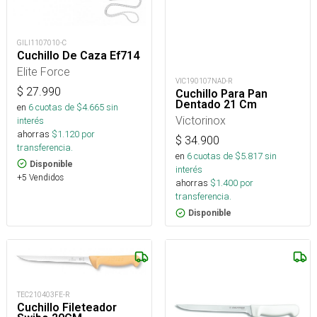
GILI1107010-C
Cuchillo De Caza Ef714
Elite Force
VIC190107NAD-R
$
27.990
Cuchillo Para Pan
Dentado 21 Cm
en
6
cuotas de $
4.665
sin
Victorinox
interés
ahorras
$
1.120
por
$
34.900
transferencia.
en
6
cuotas de $
5.817
sin
Disponible
interés
+5 Vendidos
ahorras
$
1.400
por
transferencia.
Disponible
TEC210403FE-R
Cuchillo Fileteador