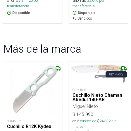
ahorras
$
1.120
por
ahorras
$
2.040
por
transferencia.
transferencia.
Disponible
Disponible
+5 Vendidos
Más de la marca
2
ÚLTIMAS
OUT41646
Cuchillo Nieto Chaman
Abedul 140-AB
Miguel Nieto
$
145.990
en
6
cuotas de $
24.332
sin
OUT45852
Cuchillo R12K Kydex
interés