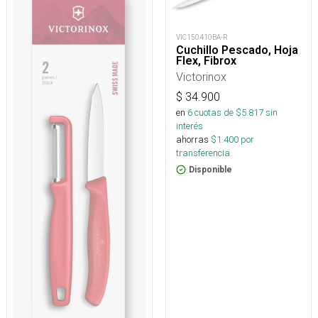
VIC150410BA-R
Cuchillo Pescado, Hoja
Flex, Fibrox
Victorinox
$
34.900
en
6
cuotas de $
5.817
sin
interés
ahorras
$
1.400
por
transferencia.
Disponible