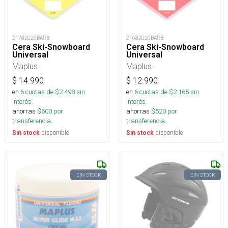
21782026BARB
21682026BARB
Cera Ski-Snowboard
Cera Ski-Snowboard
Universal
Universal
Maplus
Maplus
$
14.990
$
12.990
en
6
cuotas de $
2.498
sin
en
6
cuotas de $
2.165
sin
interés
interés
ahorras
$
600
por
ahorras
$
520
por
transferencia.
transferencia.
disponible
disponible
Sin stock
Sin stock
SIN STOCK
SIN STOCK