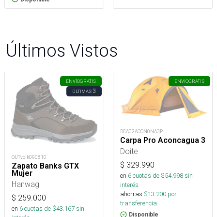
Últimos Vistos
ENVÍO
GRATIS
ENVÍO
GRATIS
3
ÚLTIMAS
DCA02ACON0NA3P
Carpa Pro Aconcagua 3
Doite
OUTvolk090810
$
329.990
Zapato Banks GTX
Mujer
en
6
cuotas de $
54.998
sin
Hanwag
interés
ahorras
$
13.200
por
$
259.000
transferencia.
en
6
cuotas de $
43.167
sin
Disponible