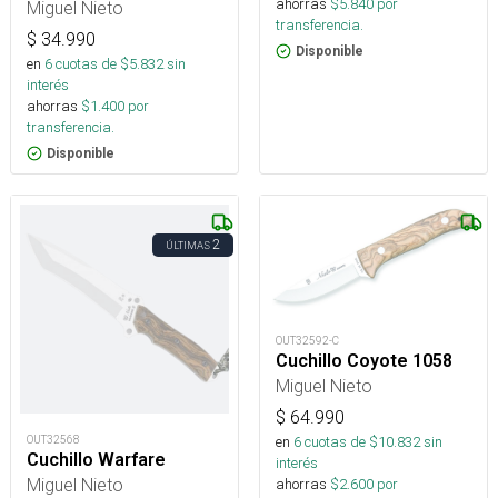
ahorras
$
5.840
por
Miguel Nieto
transferencia.
$
34.990
Disponible
en
6
cuotas de $
5.832
sin
interés
ahorras
$
1.400
por
transferencia.
Disponible
2
ÚLTIMAS
OUT32592-C
Cuchillo Coyote 1058
Miguel Nieto
$
64.990
en
6
cuotas de $
10.832
sin
OUT32568
Cuchillo Warfare
interés
Miguel Nieto
ahorras
$
2.600
por