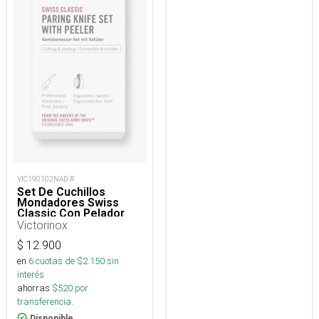
VIC190102NAD-R
Set De Cuchillos
Mondadores Swiss
Classic Con Pelador
Victorinox
$
12.900
en
6
cuotas de $
2.150
sin
interés
ahorras
$
520
por
transferencia.
Disponible