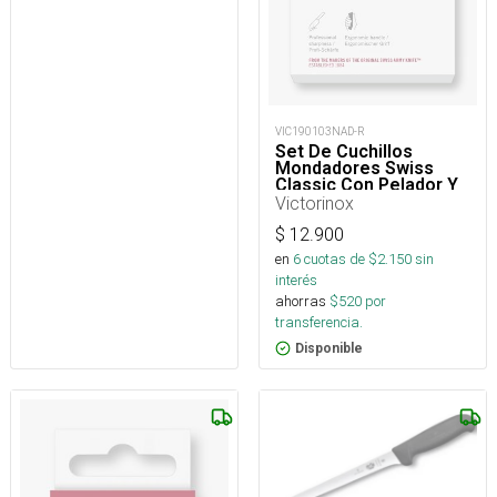
VIC190103NAD-R
Set De Cuchillos
Mondadores Swiss
Classic Con Pelador Y
Victorinox
$
12.900
en
6
cuotas de $
2.150
sin
interés
ahorras
$
520
por
transferencia.
Disponible