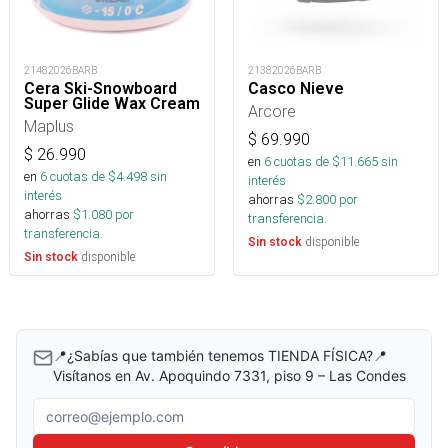
21482026BARB
21382026BARB
Cera Ski-Snowboard
Casco Nieve
Super Glide Wax Cream
Arcore
Maplus
$
69.990
$
26.990
en
6
cuotas de $
11.665
sin
en
6
cuotas de $
4.498
sin
interés
interés
ahorras
$
2.800
por
ahorras
$
1.080
por
transferencia.
transferencia.
disponible
Sin stock
disponible
Sin stock
📍¿Sabías que también tenemos TIENDA FÍSICA?📍
Visítanos en Av. Apoquindo 7331, piso 9 – Las Condes
Correo electrónico