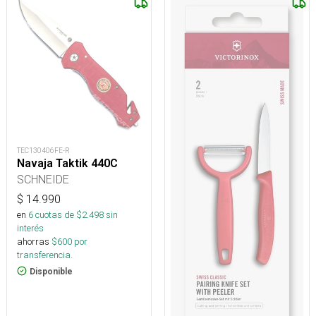
TEC130406FE-R
Navaja Taktik 440C
SCHNEIDE
$
14.990
en
6
cuotas de $
2.498
sin
interés
ahorras
$
600
por
transferencia.
Disponible