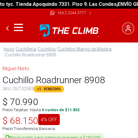
yc. Tienda Apoquindo 7331. Piso 9. Las Condes
¡ENVÍO GRATI
+56 2 2244 3777
|
Inicio
/
Cuchillería
/
Cuchillos
/
Cuchillos Mango de Madera
/
Cuchillo Roadrunner 8908
Miguel Nieto
Cuchillo Roadrunner 8908
SKU:
OUT32583
+5 VENDIDOS
$
70.990
Precio Tarjetas: Hasta
6
cuotas de $
11.832
$
68.150
4
% OFF
Precio Transferencia Bancaria
Envío gratis para compras mayores a $150.000