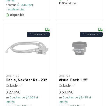
interés
+10 Vendidos
ahorras
$
10.360
por
transferencia.
Disponible
ÚLTIMA UNIDAD
ÚLTIMA UNIDAD
OUT31410-C
OUT31428
Cable, NexStar Rs - 232
Visual Back 1.25'
Celestron
Celestron
$
27.990
$
50.990
en
6
cuotas de $
4.665
sin
en
6
cuotas de $
8.498
sin
interés
interés