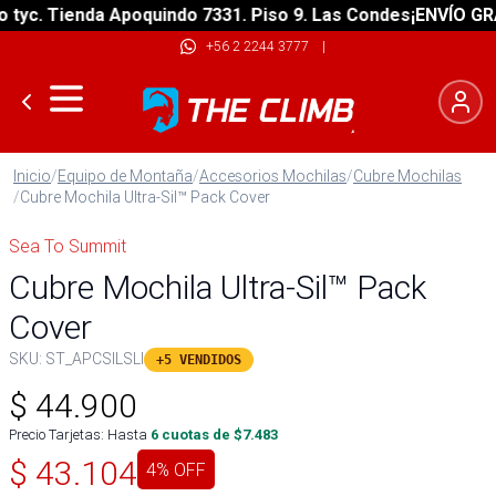
c. Tienda Apoquindo 7331. Piso 9. Las Condes
¡ENVÍO GRATIS
+56 2 2244 3777
|
Inicio
/
Equipo de Montaña
/
Accesorios Mochilas
/
Cubre Mochilas
/
Cubre Mochila Ultra-Sil™ Pack Cover
Sea To Summit
Cubre Mochila Ultra-Sil™ Pack
Cover
SKU:
ST_APCSILSLI
+5 VENDIDOS
$
44.900
Precio Tarjetas: Hasta
6
cuotas de $
7.483
$
43.104
4
% OFF