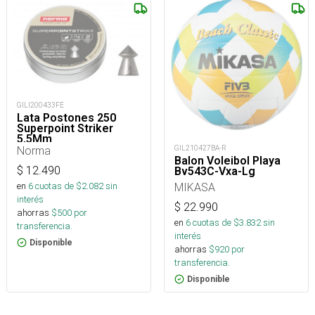
GILI200433FE
Lata Postones 250
Superpoint Striker
5,5Mm
Norma
GIL210427BA-R
Balon Voleibol Playa
$
12.490
Bv543C-Vxa-Lg
en
6
cuotas de $
2.082
sin
MIKASA
interés
$
22.990
ahorras
$
500
por
en
6
cuotas de $
3.832
sin
transferencia.
interés
Disponible
ahorras
$
920
por
transferencia.
Disponible