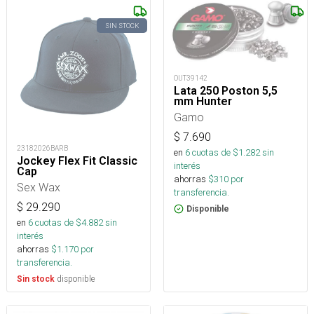
SIN STOCK
OUT39142
Lata 250 Poston 5,5
mm Hunter
Gamo
$
7.690
23182026BARB
en
6
cuotas de $
1.282
sin
Jockey Flex Fit Classic
interés
Cap
ahorras
$
310
por
Sex Wax
transferencia.
$
29.290
Disponible
en
6
cuotas de $
4.882
sin
interés
ahorras
$
1.170
por
transferencia.
disponible
Sin stock