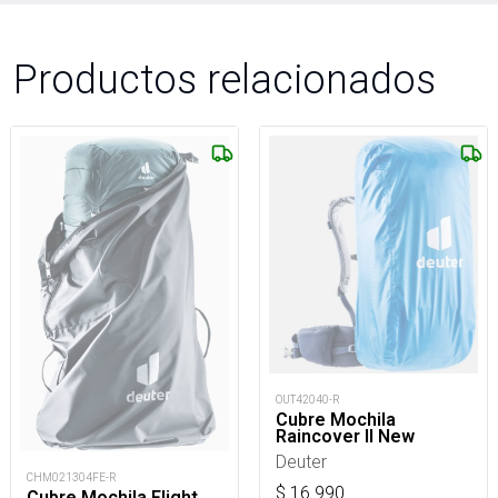
Productos relacionados
OUT42040-R
Cubre Mochila
Raincover II New
Deuter
CHM021304FE-R
$
16.990
Cubre Mochila Flight