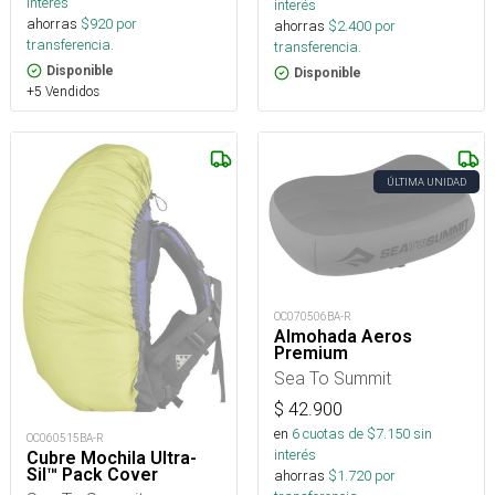
interés
interés
ahorras
$
920
por
ahorras
$
2.400
por
transferencia.
transferencia.
Disponible
Disponible
+5 Vendidos
ÚLTIMA UNIDAD
OC070506BA-R
Almohada Aeros
Premium
Sea To Summit
$
42.900
en
6
cuotas de $
7.150
sin
OC060515BA-R
interés
Cubre Mochila Ultra-
Sil™ Pack Cover
ahorras
$
1.720
por