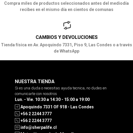
Compra miles de productos seleccionados antes del mediodía
recibes en el mismo día en cientos de comunas
CAMBIOS Y DEVOLUCIONES
Tienda física en Av. Apoquindo 7331, Piso 9, Las Condes o a través
de WhatsApp
NUESTRA TIENDA
Si es una duda o necesitas ayuda tecnica, no dudes en
comunicarte con nosotros
Lun. - Vie. 10:30 a 14:30 - 15:00 a 19:00
Apoquindo 7331 OF 918 - Las Condes
+56 2 2244 3777
+56 2 2244 3777
info@sherpalife.cl