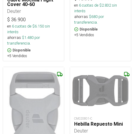
Cover 40-60
en
6
cuotas de $
2.832
sin
Deuter
interés
ahorras
$
680
por
$
36.900
transferencia.
en
6
cuotas de $
6.150
sin
Disponible
interés
+5 Vendidos
ahorras
$
1.480
por
transferencia.
Disponible
+5 Vendidos
CM020801-C
Hebilla Repuesto Mini
Deuter