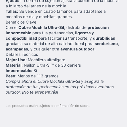
Ajuste:
La correa de sujeción ajusta la cubierta de la mochila
a lo largo del arnés de la mochila.
Tallas:
Se vende en cuatro tamaños para adaptarse a
mochilas de día y mochilas grandes.
Beneficios Clave
Con el
Cubre Mochila Ultra-Sil
, disfruta de
protección
impermeable
para tus pertenencias,
ligereza y
compactibilidad
para facilitar su transporte, y
durabilidad
gracias a su material de alta calidad. Ideal para
senderismo
,
acampadas
, y cualquier otra
aventura outdoor
.
Detalles Técnicos
Mejor Uso:
Mochilero ultraligero
Material:
Nailon Ultra-Sil™ de 30 deniers
Impermeable:
Sí
Peso:
Menos de 113 gramos
Compra ahora el Cubre Mochila Ultra-Sil y asegura la
protección de tus pertenencias en tus próximas aventuras
outdoor. ¡No te arrepentirás!
Los productos están sujetos a confirmación de stock.