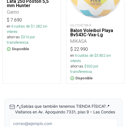
Lata 250 Poston 5,5
mm Hunter
Gamo
$
7.690
GIL210427BA-R
en
6
cuotas de $
1.282
sin
Balon Voleibol Playa
interés
Bv543C-Vxa-Lg
ahorras
$
310
por
MIKASA
transferencia.
$
22.990
Disponible
en
6
cuotas de $
3.832
sin
interés
ahorras
$
920
por
transferencia.
Disponible
📍¿Sabías que también tenemos TIENDA FÍSICA?📍
Visítanos en Av. Apoquindo 7331, piso 9 – Las Condes
Correo electrónico