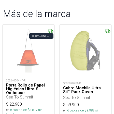
Más de la marca
ÚLTIMA UNIDAD
COS240304NA-R
OC050402BA-R
Porta Rollo de Papel
Cubre Mochila Ultra-
Higiénico Ultra-Sil
Sil™ Pack Cover
Outhouse
Sea To Summit
Sea To Summit
$
22.900
$
59.900
en
6
cuotas de $
3.817
sin
en
6
cuotas de $
9.983
sin