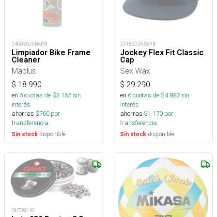
24082026BARB
23182026BARB
Limpiador Bike Frame
Jockey Flex Fit Classic
Cleaner
Cap
Maplus
Sex Wax
$
18.990
$
29.290
en
6
cuotas de $
3.165
sin
en
6
cuotas de $
4.882
sin
interés
interés
ahorras
$
760
por
ahorras
$
1.170
por
transferencia.
transferencia.
disponible
disponible
Sin stock
Sin stock
OUT39142