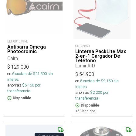
BEH081319FE
Antiparra Omega
OUT28650
Photocromic
Linterna PackLite Max
2-en-1 Cargador De
Cairn
Teléfono
LuminAID
$
129.000
en
6
cuotas de $
21.500
sin
$
54.900
interés
en
6
cuotas de $
9.150
sin
ahorras
$
5.160
por
interés
transferencia.
ahorras
$
2.200
por
transferencia.
Disponible
Disponible
+5 Vendidos
ÚLTIMA UNIDAD