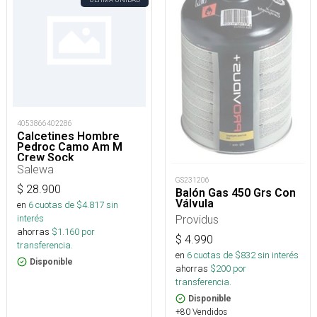
4053866402286
Calcetines Hombre
Pedroc Camo Am M
Crew Sock
Salewa
GS231206
$
28.900
Balón Gas 450 Grs Con
Válvula
en
6
cuotas de $
4.817
sin
Providus
interés
ahorras
$
1.160
por
$
4.990
transferencia.
en
6
cuotas de $
832
sin interés
Disponible
ahorras
$
200
por
transferencia.
Disponible
+80 Vendidos