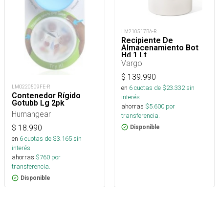
LM210517BA-R
Recipiente De
Almacenamiento Bot
Hd 1 Lt
Vargo
$
139.990
LMO220509FE-R
en
6
cuotas de $
23.332
sin
Contenedor Rígido
interés
Gotubb Lg 2pk
ahorras
$
5.600
por
Humangear
transferencia.
$
18.990
Disponible
en
6
cuotas de $
3.165
sin
interés
ahorras
$
760
por
transferencia.
Disponible