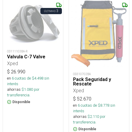
3
ÚLTIMAS
OD111103BA-R
Valvula C-7 Valve
Xped
$
26.990
OD310702BA
en
6
cuotas de $
4.498
sin
Pack Seguridad y
Rescate
interés
ahorras
$
1.080
por
Xped
transferencia.
$
52.670
Disponible
en
6
cuotas de $
8.778
sin
interés
ahorras
$
2.110
por
transferencia.
Disponible