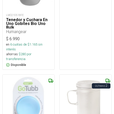
LMO210518FE
Tenedor y Cuchara En
Uno Gobites Bio Uno
Bulk
Humangear
$
6.990
en
6
cuotas de $
1.165
sin
interés
ahorras
$
280
por
transferencia.
Disponible
2
ÚLTIMAS