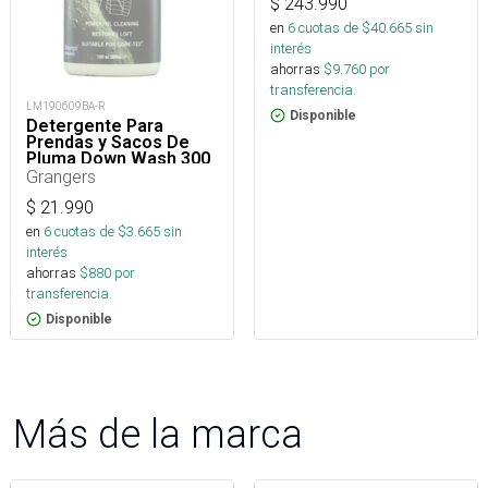
$
243.990
en
6
cuotas de $
40.665
sin
interés
ahorras
$
9.760
por
transferencia.
LM190609BA-R
Disponible
Detergente Para
Prendas y Sacos De
Pluma Down Wash 300
Ml
Grangers
$
21.990
en
6
cuotas de $
3.665
sin
interés
ahorras
$
880
por
transferencia.
Disponible
Más de la marca