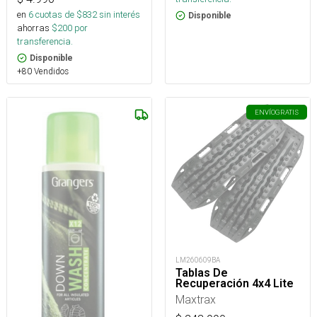
en
6
cuotas de $
832
sin interés
Disponible
ahorras
$
200
por
transferencia.
Disponible
+80 Vendidos
ENVÍO
GRATIS
LM260609BA
Tablas De
Recuperación 4x4 Lite
Maxtrax