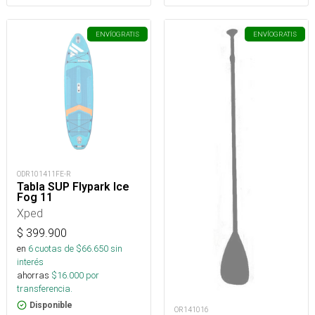
ENVÍO
GRATIS
ENVÍO
GRATIS
ODR101411FE-R
Tabla SUP Flypark Ice
Fog 11
Xped
$
399.900
en
6
cuotas de $
66.650
sin
interés
ahorras
$
16.000
por
transferencia.
Disponible
OR141016