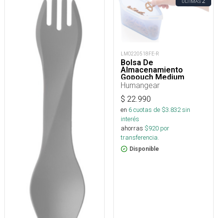
2
ÚLTIMAS
LMO220518FE-R
Bolsa De
Almacenamiento
Gopouch Medium
Humangear
$
22.990
en
6
cuotas de $
3.832
sin
interés
ahorras
$
920
por
transferencia.
Disponible