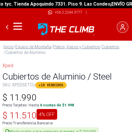
c. Tienda Apoquindo 7331. Piso 9. Las Condes
¡ENVÍO GRATIS
+56 2 2244 3777
|
Inicio
/
Equipo de Montaña
/
Platos, Vasos y Cubiertos
/
Cubiertos
/
Cubiertos de Aluminio
Xped
Cubiertos de Aluminio / Steel
SKU:
XPEDSETCU
+10 VENDIDOS
$
11.990
Precio Tarjetas: Hasta
6
cuotas de $
1.998
$
11.510
4
% OFF
Precio Transferencia Bancaria
Envío gratis para compras mayores a $150.000