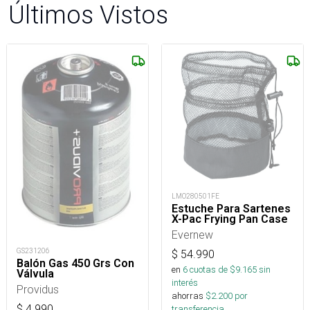
Últimos Vistos
LMO280501FE
Estuche Para Sartenes
X-Pac Frying Pan Case
Evernew
GS231206
$
54.990
Balón Gas 450 Grs Con
en
6
cuotas de $
9.165
sin
Válvula
interés
Providus
ahorras
$
2.200
por
$
4.990
transferencia.