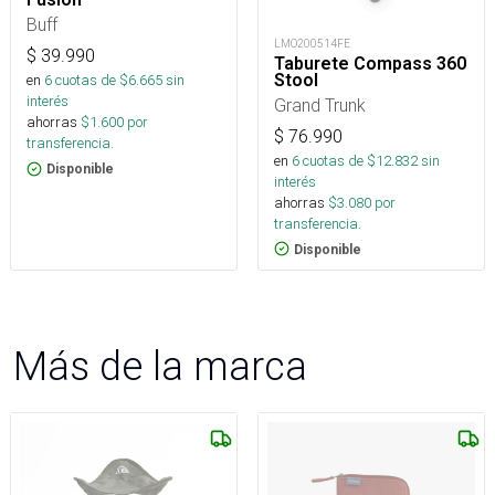
Buff
LMO200514FE
$
39.990
Taburete Compass 360
Stool
en
6
cuotas de $
6.665
sin
interés
Grand Trunk
ahorras
$
1.600
por
$
76.990
transferencia.
en
6
cuotas de $
12.832
sin
Disponible
interés
ahorras
$
3.080
por
transferencia.
Disponible
Más de la marca