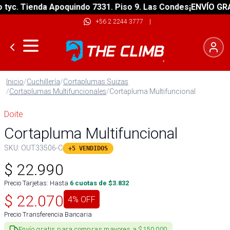
c. Tienda Apoquindo 7331. Piso 9. Las Condes
¡ENVÍO GRATIS
+56 2 2244 3777
|
Inicio
/
Cuchillería
/
Cortaplumas Suizas
/
Cortaplumas Multifuncionales
/
Cortapluma Multifuncional
Doite
Cortapluma Multifuncional
SKU:
OUT33506-C
+5 VENDIDOS
$
22.990
Precio Tarjetas: Hasta
6
cuotas de $
3.832
$
22.070
4
% OFF
Precio Transferencia Bancaria
Envío gratis para compras mayores a $150.000