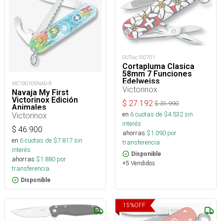
OUTvic100701
Cortapluma Clasica
58mm 7 Funciones
Edelweiss
VIC190109NAD-R
Victorinox
Navaja My First
Victorinox Edición
$
27.192
$
31.990
Animales
en
6
cuotas de $
4.532
sin
Victorinox
interés
$
46.900
ahorras
$
1.090
por
en
6
cuotas de $
7.817
sin
transferencia.
interés
Disponible
ahorras
$
1.880
por
+5 Vendidos
transferencia.
Disponible
15
%
OFF