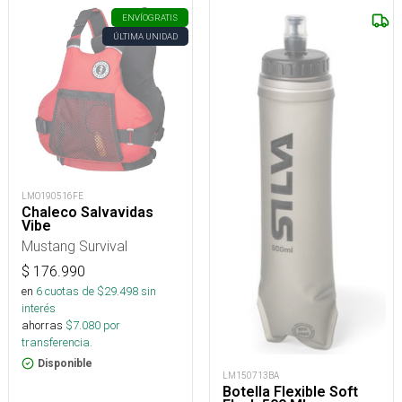
ENVÍO
GRATIS
ÚLTIMA UNIDAD
LMO190516FE
Chaleco Salvavidas
Vibe
Mustang Survival
$
176.990
en
6
cuotas de $
29.498
sin
interés
ahorras
$
7.080
por
transferencia.
Disponible
LM150713BA
Botella Flexible Soft