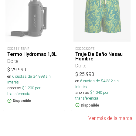
DOI260320FE
DOI251115BA-R
Traje De Baño Nasau
Termo Hydromax 1,8L
Hombre
Doite
Doite
$
29.990
$
25.990
en
6
cuotas de $
4.998
sin
en
6
cuotas de $
4.332
sin
interés
interés
ahorras
$
1.200
por
ahorras
$
1.040
por
transferencia.
transferencia.
Disponible
Disponible
Ver más de la marca