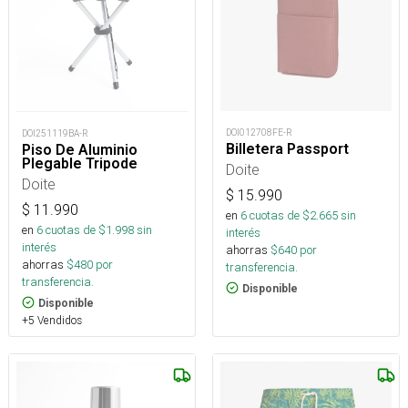
DOI012708FE-R
DOI251119BA-R
Billetera Passport
Piso De Aluminio
Plegable Tripode
Doite
Doite
$
15.990
$
11.990
en
6
cuotas de $
2.665
sin
en
6
cuotas de $
1.998
sin
interés
interés
ahorras
$
640
por
ahorras
$
480
por
transferencia.
transferencia.
Disponible
Disponible
+5 Vendidos