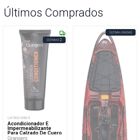
Últimos Comprados
ÚLTIMA UNIDAD
2
ÚLTIMAS
LM180618BA-R
Acondicionador E
Impermeabilizante
Para Calzado De Cuero
75 Ml
Grangers