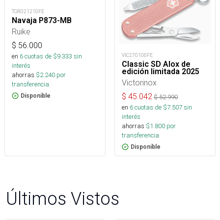
TOR021210FE
Navaja P873-MB
Ruike
$
56.000
en
6
cuotas de $
9.333
sin
VIC270106FE
Classic SD Alox de
interés
edición limitada 2025
ahorras
$
2.240
por
Victorinox
transferencia.
$
45.042
Disponible
$
52.990
en
6
cuotas de $
7.507
sin
interés
ahorras
$
1.800
por
transferencia.
Disponible
Últimos Vistos