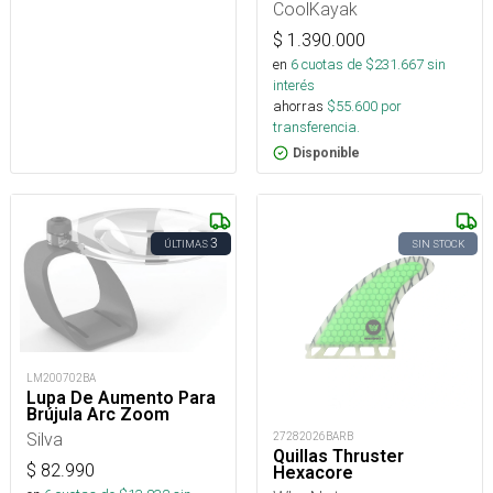
CoolKayak
$
1.390.000
en
6
cuotas de $
231.667
sin
interés
ahorras
$
55.600
por
transferencia.
Disponible
3
ÚLTIMAS
SIN STOCK
LM200702BA
Lupa De Aumento Para
Brújula Arc Zoom
Silva
27282026BARB
Quillas Thruster
$
82.990
Hexacore