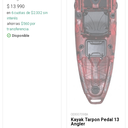
$
13.990
en
6
cuotas de $
2.332
sin
interés
ahorras
$
560
por
transferencia.
Disponible
OD300709BA
Kayak Tarpon Pedal 13
Angler