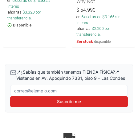
en
6
cuotas de $
13.832
sin
Why Not
interés
$
54.990
ahorras
$
3.320
por
en
6
cuotas de $
9.165
sin
transferencia.
interés
Disponible
ahorras
$
2.200
por
transferencia.
disponible
Sin stock
📍¿Sabías que también tenemos TIENDA FÍSICA?📍
Visítanos en Av. Apoquindo 7331, piso 9 – Las Condes
Correo electrónico
Suscribirme