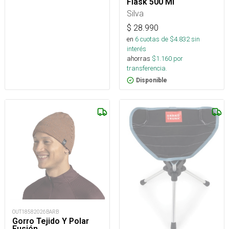
Flask 500 Ml
Silva
$
28.990
en
6
cuotas de $
4.832
sin
interés
ahorras
$
1.160
por
transferencia.
Disponible
OUT18582026BARB
Gorro Tejido Y Polar
Fusión