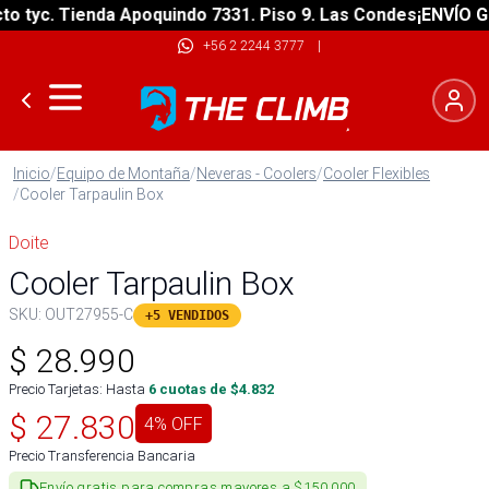
tyc. Tienda Apoquindo 7331. Piso 9. Las Condes
¡ENVÍO GRAT
+56 2 2244 3777
|
Inicio
/
Equipo de Montaña
/
Neveras - Coolers
/
Cooler Flexibles
/
Cooler Tarpaulin Box
Doite
Cooler Tarpaulin Box
SKU:
OUT27955-C
+5 VENDIDOS
$
28.990
Precio Tarjetas: Hasta
6
cuotas de $
4.832
$
27.830
4
% OFF
Precio Transferencia Bancaria
Envío gratis para compras mayores a $150.000