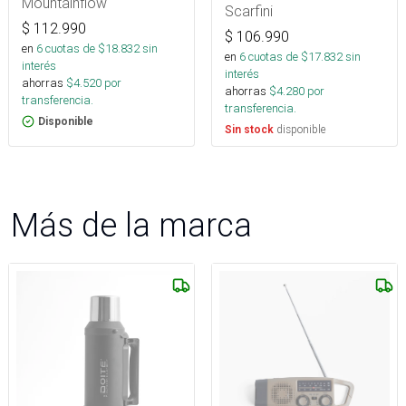
Mountainflow
Scarfini
$
112.990
$
106.990
en
6
cuotas de $
18.832
sin
en
6
cuotas de $
17.832
sin
interés
interés
ahorras
$
4.520
por
ahorras
$
4.280
por
transferencia.
transferencia.
Disponible
disponible
Sin stock
Más de la marca