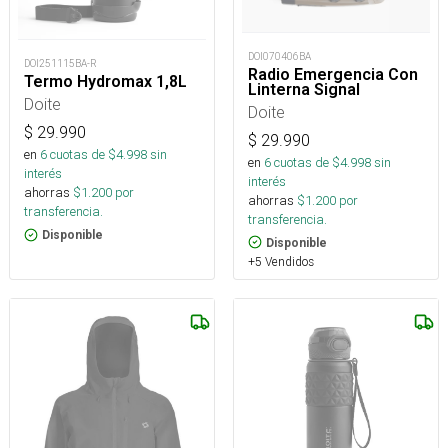
DOI070406BA
DOI251115BA-R
Radio Emergencia Con
Termo Hydromax 1,8L
Linterna Signal
Doite
Doite
$
29.990
$
29.990
en
6
cuotas de $
4.998
sin
en
6
cuotas de $
4.998
sin
interés
interés
ahorras
$
1.200
por
ahorras
$
1.200
por
transferencia.
transferencia.
Disponible
Disponible
+5 Vendidos