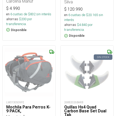
Carolina Manuf
Silva
$
4.990
$
120.990
en
6
cuotas de $
832
sin interés
en
6
cuotas de $
20.165
sin
ahorras
$
200
por
interés
transferencia.
ahorras
$
4.840
por
transferencia.
Disponible
Disponible
SIN STOCK
LMO130509FE
26882026BARB
Mochila Para Perros K-
Quillas Hx4 Quad
9 PACK,
Carbon Base Set Dual
Tab