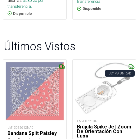
ahorras
$
58.320
por
transferencia.
transferencia.
Disponible
Disponible
Últimos Vistos
ÚLTIMA UNIDAD
LM200721BA
Brújula Spike Jet Zoom
LM13052612NAD
De Orientación Con
Bandana Split Paisley
Lupa