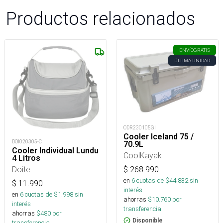
Productos relacionados
ENVÍO
GRATIS
ÚLTIMA UNIDAD
ODR230105GI
Cooler Iceland 75 /
DOI020305-C
70.9L
Cooler Individual Lundu
CoolKayak
4 Litros
Doite
$
268.990
en
6
cuotas de $
44.832
sin
$
11.990
interés
en
6
cuotas de $
1.998
sin
ahorras
$
10.760
por
interés
transferencia.
ahorras
$
480
por
Disponible
transferencia.