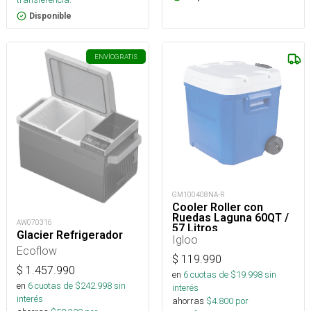
Disponible
ENVÍO
GRATIS
GM100408NA-R
Cooler Roller con
Ruedas Laguna 60QT /
AW070316
57 Litros
Glacier Refrigerador
Igloo
Ecoflow
$
119.990
$
1.457.990
en
6
cuotas de $
19.998
sin
en
6
cuotas de $
242.998
sin
interés
interés
ahorras
$
4.800
por