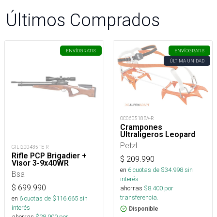
Últimos Comprados
ENVÍO
GRATIS
ENVÍO
GRATIS
ÚLTIMA UNIDAD
OC060518BA-R
Crampones
Ultraligeros Leopard
Petzl
GILI200435FE-R
Rifle PCP Brigadier +
$
209.990
Visor 3-9x40WR
en
6
cuotas de $
34.998
sin
Bsa
interés
$
699.990
ahorras
$
8.400
por
transferencia.
en
6
cuotas de $
116.665
sin
interés
Disponible
ahorras
$
28.000
por