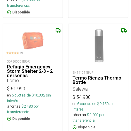
transferencia.
Disponible
ODR300601BR-R
Refugio Emergency
Storm Shelter 2-3 - 2
BH141014BA-R
personas
Termo Rienza Thermo
Lomo
Bottle
$
61.990
Salewa
en
6
cuotas de $
10.332
sin
$
54.900
interés
en
6
cuotas de $
9.150
sin
ahorras
$
2.480
por
interés
transferencia.
ahorras
$
2.200
por
Disponible
transferencia.
Disponible