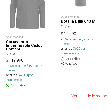
DOI251104BA-R
Botella Dflip 640 Ml
Doite
$
14.990
DOI260309FE-R
en
6
cuotas de $
2.498
sin
Cortaviento
interés
Impermeable Ciclus
ahorras
$
600
por
Hombre
Doite
transferencia.
Disponible
$
119.990
+5 Vendidos
en
6
cuotas de $
19.998
sin
interés
ahorras
$
4.800
por
transferencia.
Disponible
Ver más de la marca