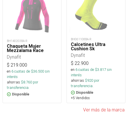
BH061108BA-R
BH140203BA-R
Calcetines Ultra
Chaqueta Mujer
Cushion Sk
Mezzalama Race
Dynafit
Dynafit
$
22.900
$
219.000
en
6
cuotas de $
3.817
sin
en
6
cuotas de $
36.500
sin
interés
interés
ahorras
$
920
por
ahorras
$
8.760
por
transferencia.
transferencia.
Disponible
Disponible
+5 Vendidos
Ver más de la marca