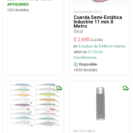
APOQUINDO
+20 Vendidos
OUTchimon091531-C
Cuerda Semi-Estática
Industrie 11 mm X
Metro
Beal
$
2.690
$
3.990
en
6
cuotas de $
448
sin interés
ahorras
$
110
por
transferencia.
Disponible
+530 Vendidos
BH141014BA-R