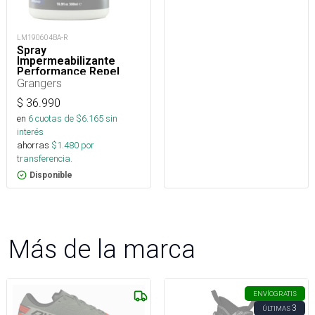
LM190604BA-R
Spray
Impermeabilizante
Performance Repel
Plus 500 Ml
Grangers
$
36.990
en
6
cuotas de $
6.165
sin
interés
ahorras
$
1.480
por
transferencia.
Disponible
Más de la marca
ENVÍO
GRATIS
3
ÚLTIMAS