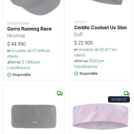
o131211
SURS050508BA
Cintillo Coolnet Uv Slim
Gorro Running Race
Buff
Nnormal
$
22.900
$
44.990
en
6
cuotas de $
3.817
sin
en
6
cuotas de $
7.498
sin
interés
interés
ahorras
$
920
por
ahorras
$
1.800
por
transferencia.
transferencia.
Disponible
Disponible
2
ÚLTIMAS