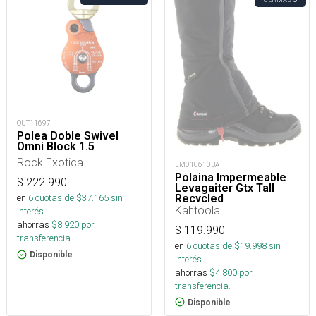
OUT11697
Polea Doble Swivel
Omni Block 1.5
Rock Exotica
LM010610BA
Polaina Impermeable
$
222.990
Levagaiter Gtx Tall
Recycled
en
6
cuotas de $
37.165
sin
Kahtoola
interés
ahorras
$
8.920
por
$
119.990
transferencia.
en
6
cuotas de $
19.998
sin
Disponible
interés
ahorras
$
4.800
por
transferencia.
Disponible