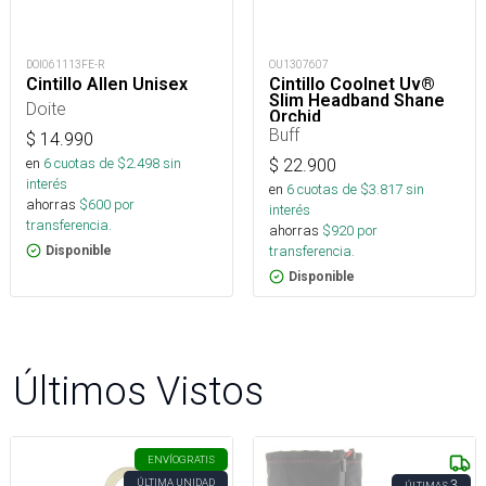
DOI061113FE-R
OU1307607
Cintillo Allen Unisex
Cintillo Coolnet Uv®
Slim Headband Shane
Doite
Orchid
Buff
$
14.990
en
6
cuotas de $
2.498
sin
$
22.900
interés
en
6
cuotas de $
3.817
sin
ahorras
$
600
por
interés
transferencia.
ahorras
$
920
por
transferencia.
Disponible
Disponible
Últimos Vistos
ENVÍO
GRATIS
ÚLTIMA UNIDAD
3
ÚLTIMAS