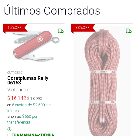
Últimos Comprados
15
%
OFF
33
%
OFF
OUT1683-C
Coratplumas Rally
06163
Victorinox
$
16.142
$
18.990
en
6
cuotas de $
2.690
sin
interés
ahorras
$
650
por
transferencia.
LLEGA MAÑANA✔️TIENDA