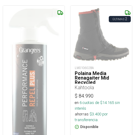
2
ÚLTIMAS
LM010602BA
Polaina Media
Renagaiter Mid
Recycled
Kahtoola
$
84.990
en
6
cuotas de $
14.165
sin
interés
ahorras
$
3.400
por
transferencia.
Disponible