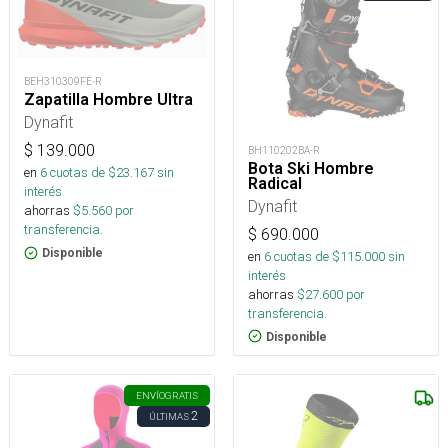
BEH310309FE-R
Zapatilla Hombre Ultra
Dynafit
$
139.000
BH110202BA-R
Bota Ski Hombre
en
6
cuotas de $
23.167
sin
Radical
interés
Dynafit
ahorras
$
5.560
por
transferencia.
$
690.000
Disponible
en
6
cuotas de $
115.000
sin
interés
ahorras
$
27.600
por
transferencia.
Disponible
ENVÍO
GRATIS
2
ÚLTIMAS