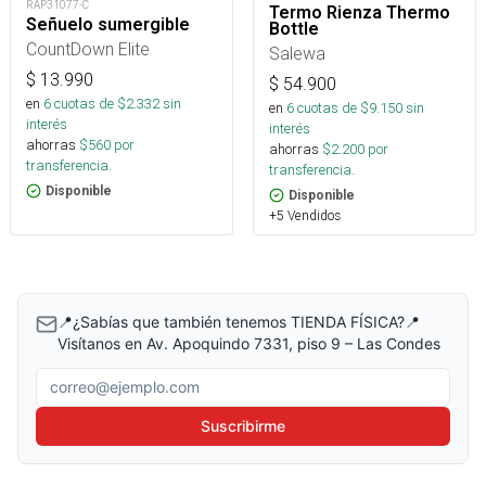
RAP31077-C
Termo Rienza Thermo
Señuelo sumergible
Bottle
CountDown Elite
Salewa
$
13.990
$
54.900
en
6
cuotas de $
2.332
sin
en
6
cuotas de $
9.150
sin
interés
interés
ahorras
$
560
por
ahorras
$
2.200
por
transferencia.
transferencia.
Disponible
Disponible
+5 Vendidos
📍¿Sabías que también tenemos TIENDA FÍSICA?📍
Visítanos en Av. Apoquindo 7331, piso 9 – Las Condes
Correo electrónico
Suscribirme