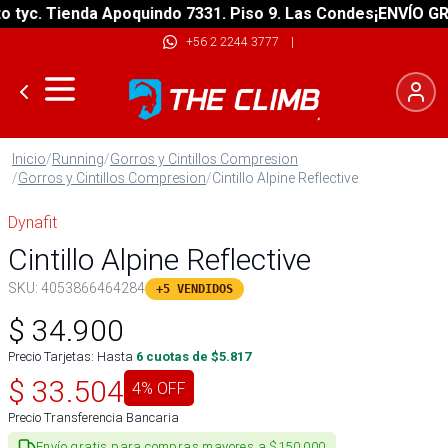
yc. Tienda Apoquindo 7331. Piso 9. Las Condes
¡ENVÍO GRATI
+56 2 2244 3777
|
Inicio
/
Running
/
Gorros y Cintillos Compresion
/
Gorros y Cintillos Compresion
/
Cintillo Alpine Reflective
Dynafit
Cintillo Alpine Reflective
SKU:
4053866464284
+5 VENDIDOS
$
34.900
Precio Tarjetas: Hasta
6
cuotas de $
5.817
$
33.504
4
% OFF
Precio Transferencia Bancaria
Envío gratis para compras mayores a $150.000