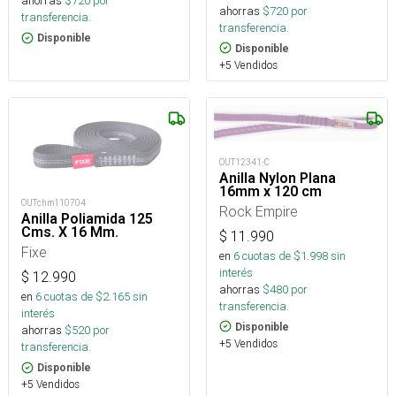
ahorras
$
720
por
ahorras
$
720
por
transferencia.
transferencia.
Disponible
Disponible
+5 Vendidos
OUT12341-C
Anilla Nylon Plana
16mm x 120 cm
OUTchm110704
Rock Empire
Anilla Poliamida 125
Cms. X 16 Mm.
$
11.990
Fixe
en
6
cuotas de $
1.998
sin
interés
$
12.990
ahorras
$
480
por
en
6
cuotas de $
2.165
sin
transferencia.
interés
Disponible
ahorras
$
520
por
+5 Vendidos
transferencia.
Disponible
+5 Vendidos