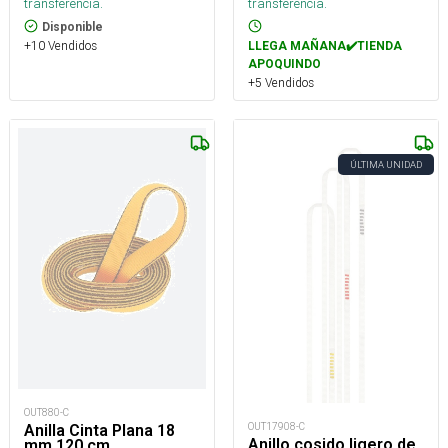
transferencia.
transferencia.
Disponible
+10 Vendidos
LLEGA MAÑANA✔️TIENDA
APOQUINDO
+5 Vendidos
ÚLTIMA UNIDAD
OUT880-C
OUT17908-C
Anilla Cinta Plana 18
Anillo cosido ligero de
mm 120 cm