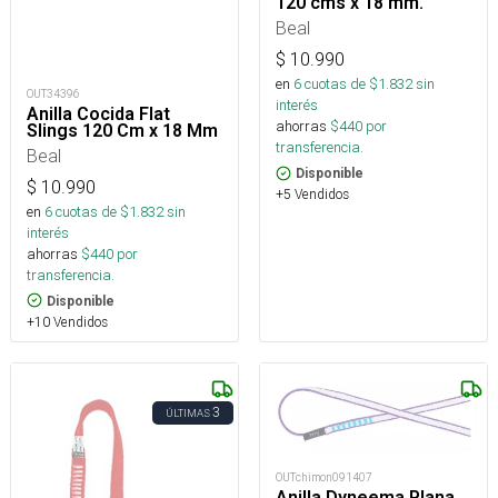
120 cms x 18 mm.
Beal
$
10.990
en
6
cuotas de $
1.832
sin
OUT34396
interés
Anilla Cocida Flat
ahorras
$
440
por
Slings 120 Cm x 18 Mm
transferencia.
Beal
Disponible
$
10.990
+5 Vendidos
en
6
cuotas de $
1.832
sin
interés
ahorras
$
440
por
transferencia.
Disponible
+10 Vendidos
3
ÚLTIMAS
OUTchimon091407
Anilla Dyneema Plana