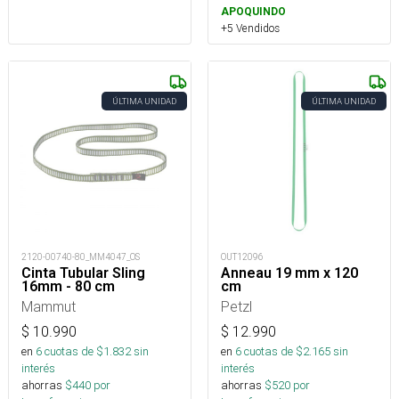
APOQUINDO
+5 Vendidos
ÚLTIMA UNIDAD
ÚLTIMA UNIDAD
2120-00740-80_MM4047_OS
OUT12096
Cinta Tubular Sling
Anneau 19 mm x 120
16mm - 80 cm
cm
Mammut
Petzl
$
10.990
$
12.990
en
6
cuotas de $
1.832
sin
en
6
cuotas de $
2.165
sin
interés
interés
ahorras
$
440
por
ahorras
$
520
por