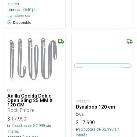
interés
ahorras
$
640
por
transferencia.
Disponible
OUT38329
Anilla Cocida Doble
Open Sling 25 MM X
OUT12214
120 CM
Dynaloop 120 cm
Rock Empire
Beal
$
17.990
$
17.990
en
6
cuotas de $
2.998
sin
en
6
cuotas de $
2.998
sin
interés
interés