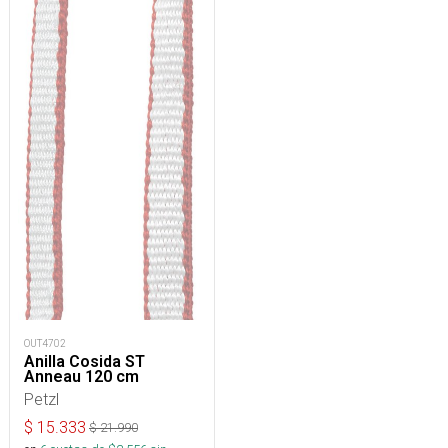
OUT4702
Anilla Cosida ST
Anneau 120 cm
Petzl
$
15.333
$
21.990