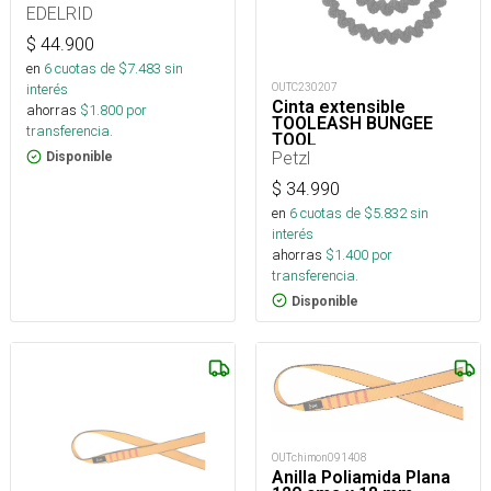
EDELRID
$
44.900
en
6
cuotas de $
7.483
sin
OUTC230207
interés
Cinta extensible
ahorras
$
1.800
por
TOOLEASH BUNGEE
transferencia.
TOOL
Petzl
Disponible
$
34.990
en
6
cuotas de $
5.832
sin
interés
ahorras
$
1.400
por
transferencia.
Disponible
OUTchimon091408
Anilla Poliamida Plana