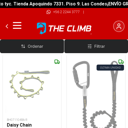
yc. Tienda Apoquindo 7331. Piso 9. Las Condes
¡ENVÍO GRATI
+56 2 2244 3777
|
Cintas 120 - 130 cm
Ordenar
Filtrar
ÚLTIMA UNIDAD
BH071104BA-R
Daisy Chain