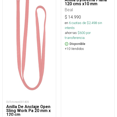
120 cms x10 mm
Beal
$
14.990
en
6
cuotas de $
2.498
sin
interés
ahorras
$
600
por
transferencia.
Disponible
+10 Vendidos
OUTchimon091409
Anilla De Anclaje Open
Sling Work Pa 20 mm x
120 cm