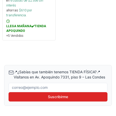
en
6
cuotas de $
2.556
sin
interés
ahorras
$
610
por
transferencia.
LLEGA MAÑANA✔️TIENDA
APOQUINDO
+5 Vendidos
📍¿Sabías que también tenemos TIENDA FÍSICA?📍
Visítanos en Av. Apoquindo 7331, piso 9 – Las Condes
Correo electrónico
Suscribirme