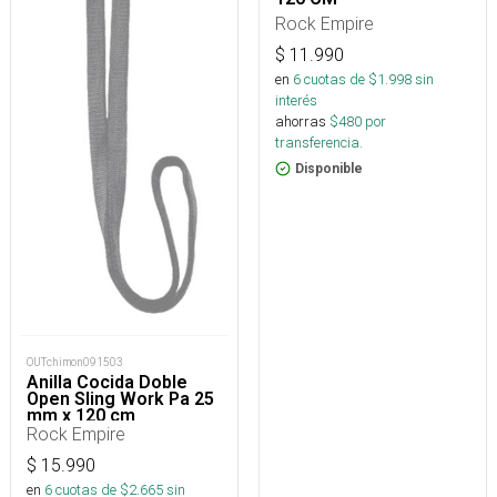
Rock Empire
$
11.990
en
6
cuotas de $
1.998
sin
interés
ahorras
$
480
por
transferencia.
Disponible
OUTchimon091503
Anilla Cocida Doble
Open Sling Work Pa 25
mm x 120 cm
Rock Empire
$
15.990
en
6
cuotas de $
2.665
sin