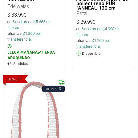
poliestireno PUR
Edelweiss
´ANNEAU 120 cm
Petzl
$
33.990
en
6
cuotas de $
5.665
sin
$
29.990
interés
en
6
cuotas de $
4.998
sin
ahorras
$
1.360
por
interés
transferencia.
ahorras
$
1.200
por
transferencia.
LLEGA MAÑANA✔️TIENDA
Disponible
APOQUINDO
+5 Vendidos
30
%
OFF
3
ÚLTIMAS