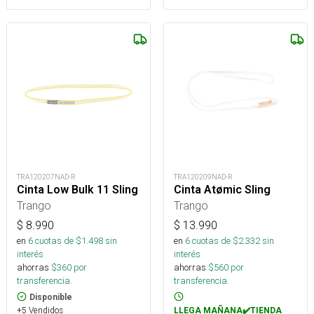
TRA120207NAD-R
TRA120209NAD-R
Cinta Low Bulk 11 Sling
Cinta Atømic Sling
Trango
Trango
$
8.990
$
13.990
en
6
cuotas de $
1.498
sin
en
6
cuotas de $
2.332
sin
interés
interés
ahorras
$
360
por
ahorras
$
560
por
transferencia.
transferencia.
Disponible
+5 Vendidos
LLEGA MAÑANA✔️TIENDA