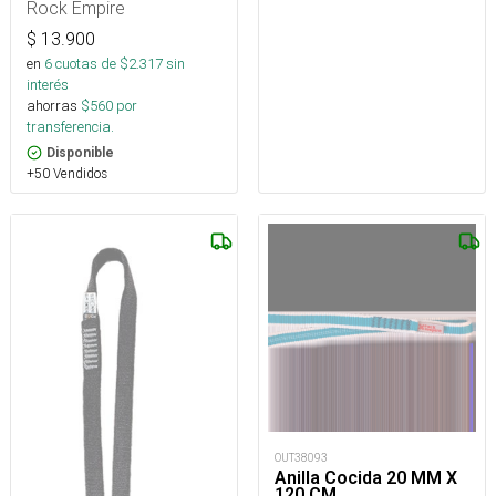
Rock Empire
$
13.900
en
6
cuotas de $
2.317
sin
interés
ahorras
$
560
por
transferencia.
Disponible
+50 Vendidos
OUT38093
Anilla Cocida 20 MM X
120 CM