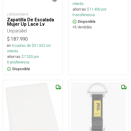
interés
ahorras
$
11.400
por
transferencia.
LM050605BA-R
Zapatilla De Escalada
Disponible
Mujer Up Lace Lv
+5 Vendidos
Unparallel
$
187.990
en
6
cuotas de $
31.332
sin
interés
ahorras
$
7.520
por
transferencia.
Disponible