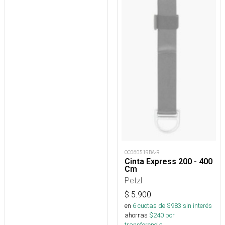
OC060519BA-R
Cinta Express 200 - 400
Cm
Petzl
$
5.900
en
6
cuotas de $
983
sin interés
ahorras
$
240
por
transferencia.