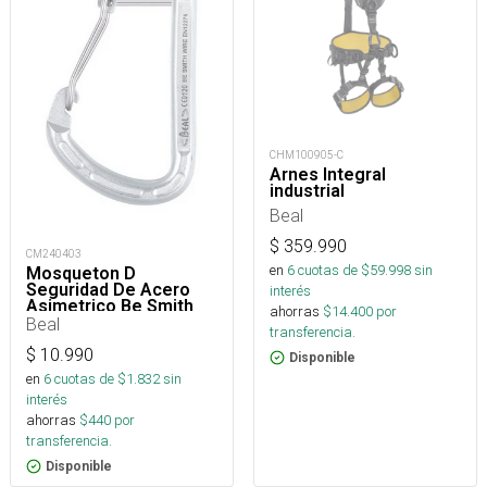
CHM100905-C
Arnes Integral
industrial
Beal
$
359.990
CM240403
en
6
cuotas de $
59.998
sin
Mosqueton D
Seguridad De Acero
interés
Asimetrico Be Smith
ahorras
$
14.400
por
Captive
Beal
transferencia.
$
10.990
Disponible
en
6
cuotas de $
1.832
sin
interés
ahorras
$
440
por
transferencia.
Disponible