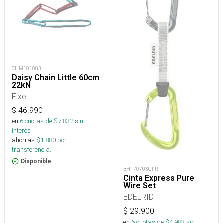
CHM101003
Daisy Chain Little 60cm
22kN
Fixe
$
46.990
en
6
cuotas de $
7.832
sin
interés
ahorras
$
1.880
por
transferencia.
Disponible
BH170703GI-R
Cinta Express Pure
Wire Set
EDELRID
$
29.900
en
6
cuotas de $
4.983
sin