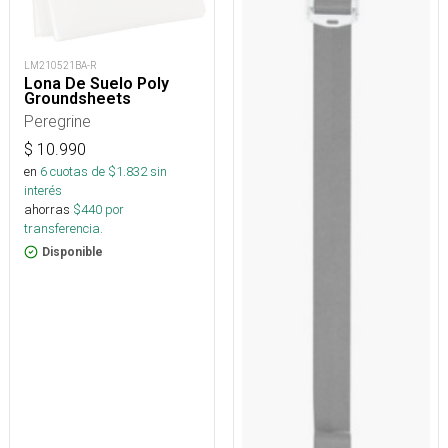
LM210521BA-R
Lona De Suelo Poly
Groundsheets
Peregrine
$
10.990
en
6
cuotas de $
1.832
sin
interés
ahorras
$
440
por
transferencia.
Disponible