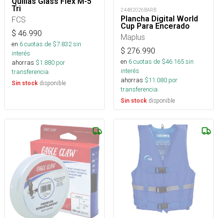
Quillas Glass Flex M-5
Tri
24482026BARB
Plancha Digital World
FCS
Cup Para Encerado
$
46.990
Maplus
en
6
cuotas de $
7.832
sin
$
276.990
interés
en
6
cuotas de $
46.165
sin
ahorras
$
1.880
por
interés
transferencia.
ahorras
$
11.080
por
disponible
Sin stock
transferencia.
disponible
Sin stock