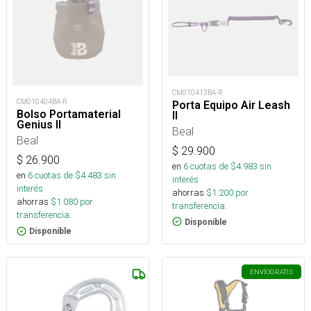
CM010413BA-R
CM010404BA-R
Porta Equipo Air Leash
Bolso Portamaterial
II
Genius II
Beal
Beal
$
29.900
$
26.900
en
6
cuotas de $
4.983
sin
en
6
cuotas de $
4.483
sin
interés
interés
ahorras
$
1.200
por
ahorras
$
1.080
por
transferencia.
transferencia.
Disponible
Disponible
ENVÍO
GRATIS