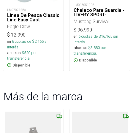
LM0130519FE
Chaleco Para Guardia -
LM070712BA
LIVERY SPORT-
Línea De Pesca Classic
Line Easy Cast
Mustang Survival
Eagle Claw
$
96.990
$
12.990
en
6
cuotas de $
16.165
sin
en
6
cuotas de $
2.165
sin
interés
interés
ahorras
$
3.880
por
ahorras
$
520
por
transferencia.
transferencia.
Disponible
Disponible
Más de la marca