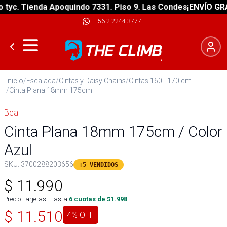
c. Tienda Apoquindo 7331. Piso 9. Las Condes
¡ENVÍO GRATIS
+56 2 2244 3777
|
Inicio
/
Escalada
/
Cintas y Daisy Chains
/
Cintas 160 - 170 cm
/
Cinta Plana 18mm 175cm
Beal
Cinta Plana 18mm 175cm / Color
Azul
SKU:
3700288203656
+5 VENDIDOS
$
11.990
Precio Tarjetas: Hasta
6
cuotas de $
1.998
$
11.510
4
% OFF