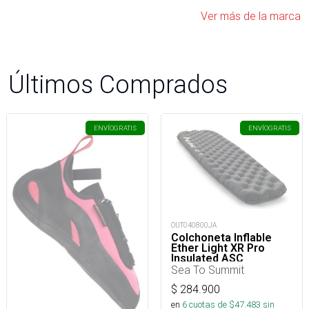
Ver más de la marca
Últimos Comprados
ENVÍO
GRATIS
ENVÍO
GRATIS
OUT040800JA
Colchoneta Inflable
Ether Light XR Pro
Insulated ASC
Rect.Reg.Wide
Sea To Summit
$
284.900
en
6
cuotas de $
47.483
sin