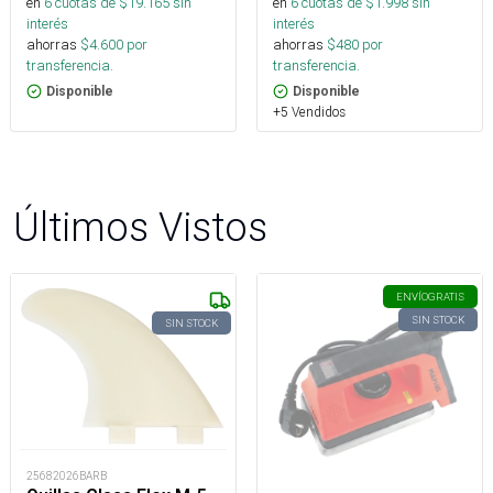
en
6
cuotas de $
19.165
sin
en
6
cuotas de $
1.998
sin
interés
interés
ahorras
$
4.600
por
ahorras
$
480
por
transferencia.
transferencia.
Disponible
Disponible
+5 Vendidos
Últimos Vistos
ENVÍO
GRATIS
SIN STOCK
SIN STOCK
25682026BARB