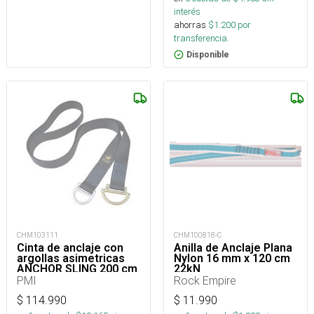
interés
ahorras
$
1.200
por
transferencia.
Disponible
CHM103111
CHM100818-C
Cinta de anclaje con
Anilla de Anclaje Plana
argollas asimetricas
Nylon 16 mm x 120 cm
ANCHOR SLING 200 cm
22kN
26.1kN
PMI
Rock Empire
$
114.990
$
11.990