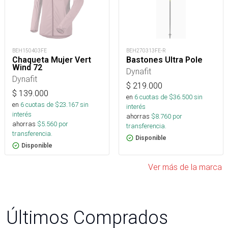
BEH150403FE
BEH270313FE-R
Chaqueta Mujer Vert
Bastones Ultra Pole
Wind 72
Dynafit
Dynafit
$
219.000
$
139.000
en
6
cuotas de $
36.500
sin
en
6
cuotas de $
23.167
sin
interés
interés
ahorras
$
8.760
por
ahorras
$
5.560
por
transferencia.
transferencia.
Disponible
Disponible
Ver más de la marca
Últimos Comprados