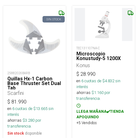
SIN STOCK
TEC131107NA-C
Microscopio
Konustudy-5 1200X
Konus
25882026BARB
$
28.990
Quillas Hx-1 Carbon
en
6
cuotas de $
4.832
sin
Base Thruster Set Dual
interés
Tab
Scarfini
ahorras
$
1.160
por
transferencia.
$
81.990
en
6
cuotas de $
13.665
sin
LLEGA MAÑANA✔️TIENDA
interés
APOQUINDO
ahorras
$
3.280
por
+5 Vendidos
transferencia.
disponible
Sin stock