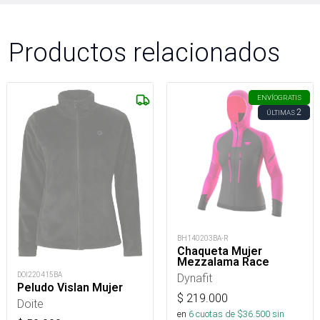
Productos relacionados
ENVÍO
GRATIS
2
ÚLTIMAS
BH140203BA-R
Chaqueta Mujer
Mezzalama Race
DOI220415BA
Dynafit
Peludo Vislan Mujer
$
219.000
Doite
en
6
cuotas de $
36.500
sin