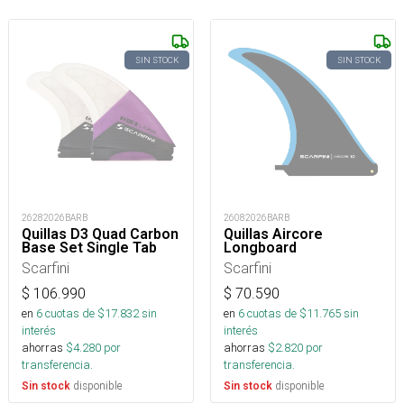
SIN STOCK
SIN STOCK
26282026BARB
26082026BARB
Quillas D3 Quad Carbon
Quillas Aircore
Base Set Single Tab
Longboard
Scarfini
Scarfini
$
106.990
$
70.590
en
6
cuotas de $
17.832
sin
en
6
cuotas de $
11.765
sin
interés
interés
ahorras
$
4.280
por
ahorras
$
2.820
por
transferencia.
transferencia.
disponible
disponible
Sin stock
Sin stock