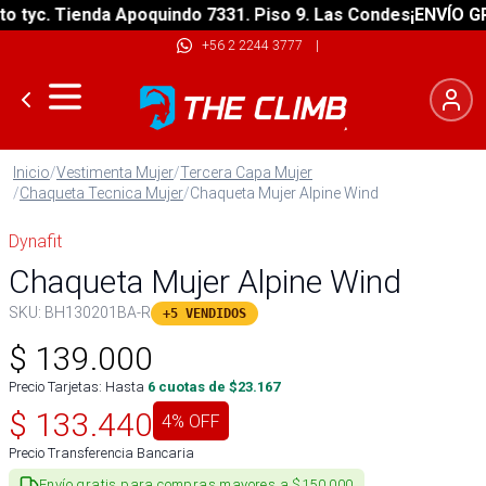
yc. Tienda Apoquindo 7331. Piso 9. Las Condes
¡ENVÍO GRATI
+56 2 2244 3777
|
Inicio
/
Vestimenta Mujer
/
Tercera Capa Mujer
/
Chaqueta Tecnica Mujer
/
Chaqueta Mujer Alpine Wind
Dynafit
Chaqueta Mujer Alpine Wind
SKU:
BH130201BA-R
+5 VENDIDOS
$
139.000
Precio Tarjetas: Hasta
6
cuotas de $
23.167
$
133.440
4
% OFF
Precio Transferencia Bancaria
Envío gratis para compras mayores a $150.000