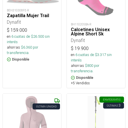
BEH310308FE-R
Zapatilla Mujer Trail
Dynafit
BH110205BA-R
Calcetines Unisex
$
159.000
Alpine Short Sk
en
6
cuotas de $
26.500
sin
Dynafit
interés
ahorras
$
6.360
por
$
19.900
transferencia.
en
6
cuotas de $
3.317
sin
Disponible
interés
ahorras
$
800
por
transferencia.
Disponible
+5 Vendidos
ENVÍO
GRATIS
3
ÚLTIMAS
ÚLTIMA UNIDAD