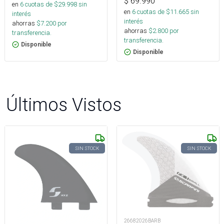
$
69.990
en
6
cuotas de $
29.998
sin
en
6
cuotas de $
11.665
sin
interés
interés
ahorras
$
7.200
por
ahorras
$
2.800
por
transferencia.
transferencia.
Disponible
Disponible
Últimos Vistos
SIN STOCK
SIN STOCK
26682026BARB