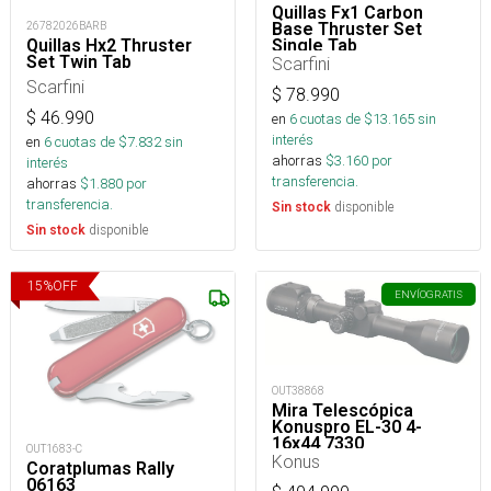
Quillas Fx1 Carbon
Base Thruster Set
26782026BARB
Single Tab
Quillas Hx2 Thruster
Set Twin Tab
Scarfini
Scarfini
$
78.990
$
46.990
en
6
cuotas de $
13.165
sin
interés
en
6
cuotas de $
7.832
sin
ahorras
$
3.160
por
interés
transferencia.
ahorras
$
1.880
por
transferencia.
disponible
Sin stock
disponible
Sin stock
15
%
OFF
ENVÍO
GRATIS
OUT38868
Mira Telescópica
Konuspro EL-30 4-
16x44 7330
OUT1683-C
Konus
Coratplumas Rally
06163