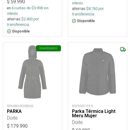
$
59.990
interés
en
6
cuotas de $
9.998
sin
ahorras
$
8.760
por
interés
transferencia.
ahorras
$
2.400
por
Disponible
transferencia.
Disponible
ENVÍO
GRATIS
DPKABAURO2BK0M
DOI050601FE-R
PARKA
Parka Térmica Light
Meru Mujer
Doite
Doite
$
179.990