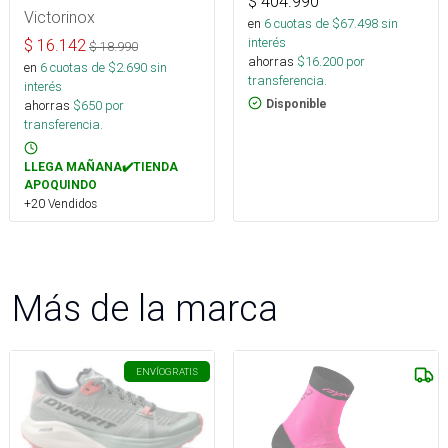
$
404.990
Victorinox
en
6
cuotas de $
67.498
sin
interés
$
16.142
$
18.990
ahorras
$
16.200
por
en
6
cuotas de $
2.690
sin
transferencia.
interés
Disponible
ahorras
$
650
por
transferencia.
LLEGA MAÑANA✔️TIENDA
APOQUINDO
+20 Vendidos
Más de la marca
ENVÍO
GRATIS