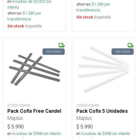
en
6
cuotas de $
5.332
sin
ahorras
$
1.280
por
interés
transferencia.
ahorras
$
1.280
por
disponible
Sin stock
transferencia.
disponible
Sin stock
SIN STOCK
SIN STOCK
22182026BARB
22082026BARB
Pack Cofix Free Candel
Pack Cofix 5 Unidades
Maplus
Maplus
$
5.990
$
5.990
en
6
cuotas de $
998
sin interés
en
6
cuotas de $
998
sin interés