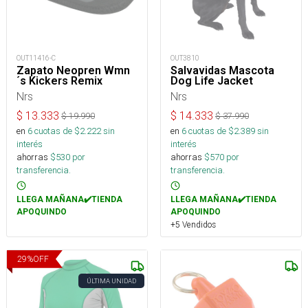
OUT11416-C
OUT3810
Zapato Neopren Wmn
Salvavidas Mascota
´s Kickers Remix
Dog Life Jacket
Nrs
Nrs
$
13.333
$
14.333
$
19.990
$
37.990
en
6
cuotas de $
2.222
sin
en
6
cuotas de $
2.389
sin
interés
interés
ahorras
$
530
por
ahorras
$
570
por
transferencia.
transferencia.
LLEGA MAÑANA✔️TIENDA
LLEGA MAÑANA✔️TIENDA
APOQUINDO
APOQUINDO
+5 Vendidos
29
%
OFF
ÚLTIMA UNIDAD