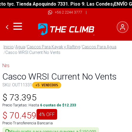
tyc. Tienda Apoquindo 7331. Piso 9. Las Condes
¡ENVÍO GRAT
+56 2 2244 3777
|
Inicio
/
Agua
/
Cascos Para Kayak y Rafting
/
Cascos Para Agua
/
Casco WRSI Current No Vents
Nrs
Casco WRSI Current No Vents
SKU:
OUT11331
+5 VENDIDOS
$
73.395
Precio Tarjetas: Hasta
6
cuotas de $
12.233
$
70.459
4
% OFF
Precio Transferencia Bancaria
Envío gratis para compras mayores a $150.000