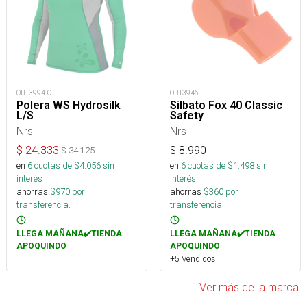
OUT3994-C
OUT3946
Polera WS Hydrosilk
Silbato Fox 40 Classic
L/S
Safety
Nrs
Nrs
$
24.333
$
8.990
$
34.125
en
6
cuotas de $
4.056
sin
en
6
cuotas de $
1.498
sin
interés
interés
ahorras
$
970
por
ahorras
$
360
por
transferencia.
transferencia.
LLEGA MAÑANA✔️TIENDA
LLEGA MAÑANA✔️TIENDA
APOQUINDO
APOQUINDO
+5 Vendidos
Ver más de la marca