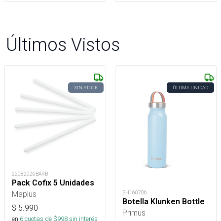
Últimos Vistos
SIN STOCK
ÚLTIMA UNIDAD
22082026BARB
Pack Cofix 5 Unidades
Maplus
BH160706
Botella Klunken Bottle
$
5.990
Primus
en
6
cuotas de $
998
sin interés