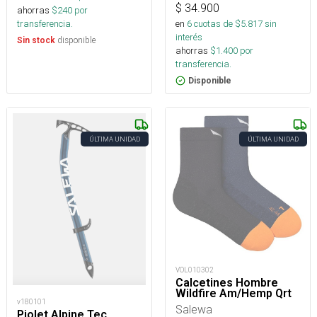
$
34.900
ahorras
$
240
por
en
6
cuotas de $
5.817
sin
transferencia.
interés
disponible
Sin stock
ahorras
$
1.400
por
transferencia.
Disponible
ÚLTIMA UNIDAD
ÚLTIMA UNIDAD
VOL010302
Calcetines Hombre
Wildfire Am/Hemp Qrt
v180101
Salewa
Piolet Alpine Tec