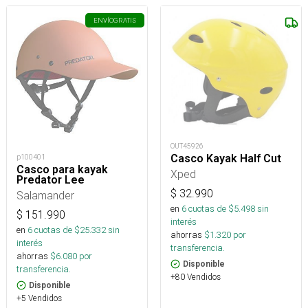
ENVÍO
GRATIS
OUT45926
Casco Kayak Half Cut
p100401
Casco para kayak
Xped
Predator Lee
$
32.990
Salamander
en
6
cuotas de $
5.498
sin
$
151.990
interés
en
6
cuotas de $
25.332
sin
ahorras
$
1.320
por
interés
transferencia.
ahorras
$
6.080
por
Disponible
transferencia.
+80 Vendidos
Disponible
+5 Vendidos