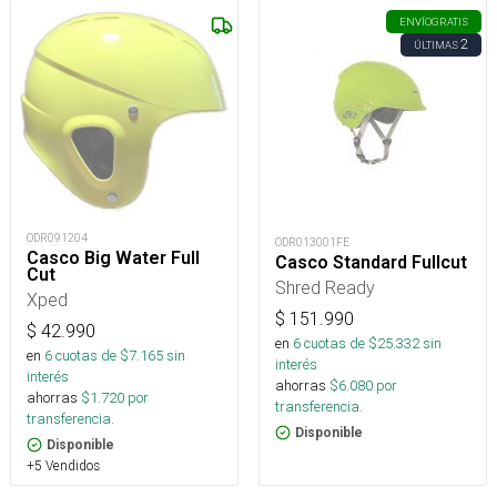
ENVÍO
GRATIS
2
ÚLTIMAS
ODR091204
ODR013001FE
Casco Big Water Full
Casco Standard Fullcut
Cut
Shred Ready
Xped
$
151.990
$
42.990
en
6
cuotas de $
25.332
sin
en
6
cuotas de $
7.165
sin
interés
interés
ahorras
$
6.080
por
ahorras
$
1.720
por
transferencia.
transferencia.
Disponible
Disponible
+5 Vendidos