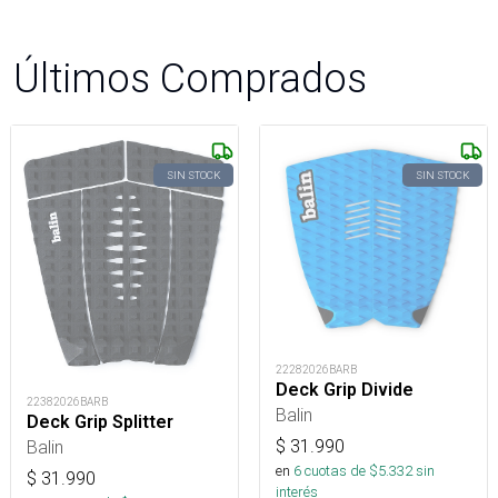
Últimos Comprados
SIN STOCK
SIN STOCK
22282026BARB
Deck Grip Divide
22382026BARB
Balin
Deck Grip Splitter
$
31.990
Balin
en
6
cuotas de $
5.332
sin
$
31.990
interés