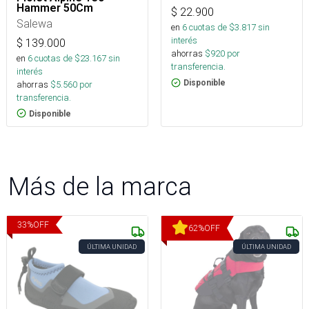
Hammer 50Cm
$
22.900
Salewa
en
6
cuotas de $
3.817
sin
interés
$
139.000
ahorras
$
920
por
en
6
cuotas de $
23.167
sin
transferencia.
interés
Disponible
ahorras
$
5.560
por
transferencia.
Disponible
Más de la marca
33
%
OFF
62
%
OFF
ÚLTIMA UNIDAD
ÚLTIMA UNIDAD