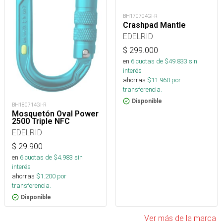
BH170704GI-R
Crashpad Mantle
EDELRID
$
299.000
en
6
cuotas de $
49.833
sin
interés
ahorras
$
11.960
por
transferencia.
Disponible
BH180714GI-R
Mosquetón Oval Power
2500 Triple NFC
EDELRID
$
29.900
en
6
cuotas de $
4.983
sin
interés
ahorras
$
1.200
por
transferencia.
Disponible
Ver más de la marca