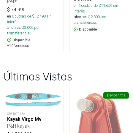
Petzl
en
6
cuotas de $
11.650
sin
$
74.990
interés
en
6
cuotas de $
12.498
sin
ahorras
$
2.800
por
interés
transferencia.
ahorras
$
3.000
por
Disponible
transferencia.
Disponible
+10 Vendidos
Últimos Vistos
ENVÍO
GRATIS
OD310701BA
Kayak Virgo Mv
P&H kayak