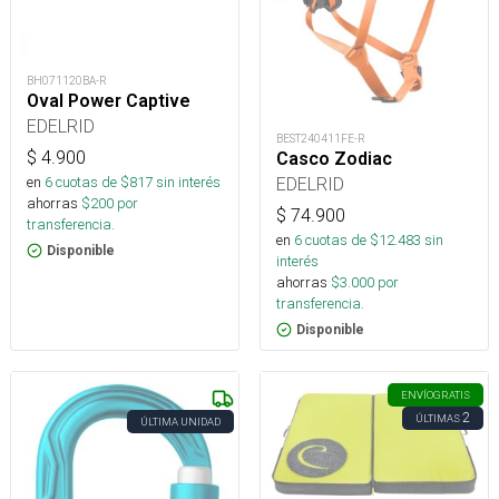
BH071120BA-R
Oval Power Captive
EDELRID
BEST240411FE-R
$
4.900
Casco Zodiac
EDELRID
en
6
cuotas de $
817
sin interés
ahorras
$
200
por
$
74.900
transferencia.
en
6
cuotas de $
12.483
sin
Disponible
interés
ahorras
$
3.000
por
transferencia.
Disponible
ENVÍO
GRATIS
2
ÚLTIMAS
ÚLTIMA UNIDAD