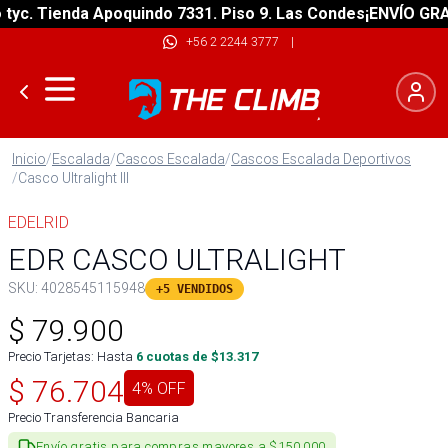
. Tienda Apoquindo 7331. Piso 9. Las Condes
¡ENVÍO GRATIS!
+56 2 2244 3777
|
Inicio
/
Escalada
/
Cascos Escalada
/
Cascos Escalada Deportivos
/
Casco Ultralight III
EDELRID
EDR CASCO ULTRALIGHT
SKU:
4028545115948
+5 VENDIDOS
$
79.900
Precio Tarjetas: Hasta
6
cuotas de $
13.317
$
76.704
4
% OFF
Precio Transferencia Bancaria
Envío gratis para compras mayores a $150.000