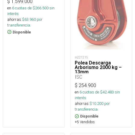
$
1.599.000
en
6
cuotas de $
266.500
sin
interés
ahorras
$
63.960
por
transferencia.
Disponible
m221215
Polea Descarga
Arborismo 2000 kg –
13mm
ISC
$
254.900
en
6
cuotas de $
42.483
sin
interés
ahorras
$
10.200
por
transferencia.
Disponible
+5 Vendidos