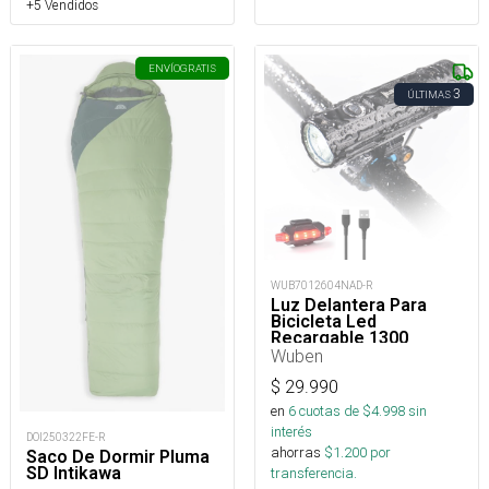
+5 Vendidos
ENVÍO
GRATIS
3
ÚLTIMAS
WUB7012604NAD-R
Luz Delantera Para
Bicicleta Led
Recargable 1300
Lúmenes
Wuben
$
29.990
en
6
cuotas de $
4.998
sin
interés
DOI250322FE-R
ahorras
$
1.200
por
Saco De Dormir Pluma
SD Intikawa
transferencia.