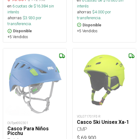
en
6
cuotas de $
16.665
sin
interés
en
6
cuotas de $
16.384
sin
ahorras
$
4.000
por
interés
transferencia.
ahorras
$
3.930
por
transferencia.
Disponible
+5 Vendidos
Disponible
+5 Vendidos
VOL071701FE-R
Casco Ski Unisex Xa-1
OUTpet092301
Casco Para Niños
CMP
Picchu
$
69.900