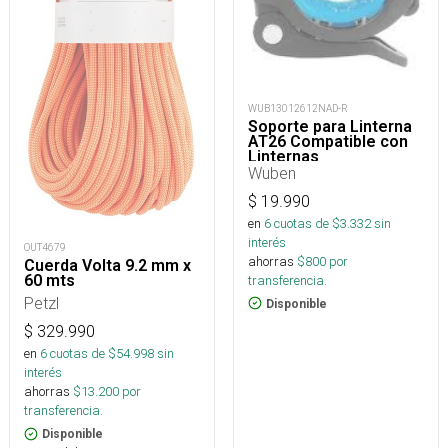
WUB13012612NAD-R
Soporte para Linterna
AT26 Compatible con
Linternas
Wuben
$
19.990
en
6
cuotas de $
3.332
sin
interés
OUT4679
ahorras
$
800
por
Cuerda Volta 9.2 mm x
60 mts
transferencia.
Petzl
Disponible
$
329.990
en
6
cuotas de $
54.998
sin
interés
ahorras
$
13.200
por
transferencia.
Disponible