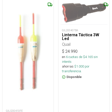
GIL200407BA
Linterna Táctica 3W
Led
Quail
$
24.990
en
6
cuotas de $
4.165
sin
interés
ahorras
$
1.000
por
transferencia.
Disponible
GILI200410FE