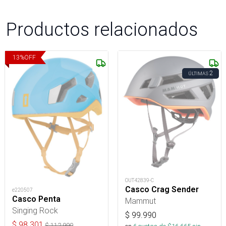
Productos relacionados
13
%
OFF
2
ÚLTIMAS
OUT42839-C
Casco Crag Sender
e220507
Casco Penta
Mammut
Singing Rock
$
99.990
$
98.301
$
112.990