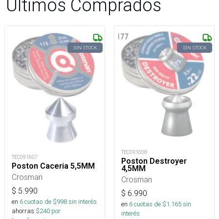
Últimos Comprados
SIN STOCK
SIN STOCK
TEC091608
TEC091607
Poston Destroyer
Poston Caceria 5,5MM
4,5MM
Crosman
Crosman
$
5.990
$
6.990
en
6
cuotas de $
998
sin interés
en
6
cuotas de $
1.165
sin
ahorras
$
240
por
interés