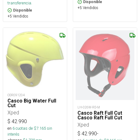
Disponible
transferencia.
+5 Vendidos
Disponible
+5 Vendidos
ODR091204
Casco Big Water Full
Cut
LH-026W-RD-M
Xped
Casco Raft Full Cut
Casco Raft Full Cut
$
42.990
Xped
en
6
cuotas de $
7.165
sin
$
42.990
-
interés