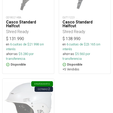
OD180214BA
OUT11223
Casco Standard
Casco Standard
Halfcut
Halfcut
Shred Ready
Shred Ready
$
131.990
$
138.990
en
6
cuotas de $
21.998
sin
en
6
cuotas de $
23.165
sin
interés
interés
ahorras
$
5.280
por
ahorras
$
5.560
por
transferencia.
transferencia.
Disponible
Disponible
+5 Vendidos
ENVÍO
GRATIS
2
ÚLTIMAS