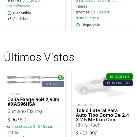
ahorras
$
1.720
por
en
6
cuotas de $
7.165
sin
transferencia.
interés
ahorras
$
1.720
por
Disponible
transferencia.
+5 Vendidos
Disponible
Últimos Vistos
ENVÍO
GRATIS
ÚLTIMA UNIDAD
SIN STOCK
T020505
Caña Exage 96H 2,90m
#XAS96HSA
GIM290104-C
Toldo Lateral Para
Shimano Fishing
Auto Tipo Domo De 2.4
$
96.990
X 2.5 Metros Con
Sistema Stow It
Rhino-Rack
en
6
cuotas de $
16.165
sin
interés
$
401.990