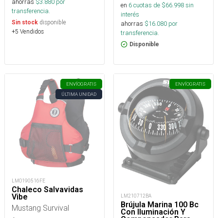
ahorras
$
3.880
por
en
6
cuotas de $
66.998
sin
transferencia.
interés
disponible
Sin stock
ahorras
$
16.080
por
+5 Vendidos
transferencia.
Disponible
ENVÍO
GRATIS
ENVÍO
GRATIS
ÚLTIMA UNIDAD
LMO190516FE
Chaleco Salvavidas
Vibe
LM210712BA
Brújula Marina 100 Bc
Mustang Survival
Con Iluminación Y