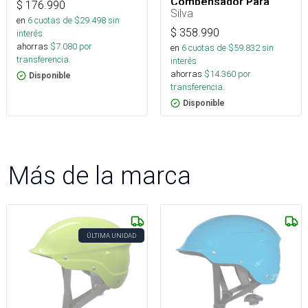
Compensador Para
$
176.990
Embarcaciones
Silva
en
6
cuotas de $
29.498
sin
$
358.990
interés
ahorras
$
7.080
por
en
6
cuotas de $
59.832
sin
transferencia.
interés
ahorras
$
14.360
por
Disponible
transferencia.
Disponible
Más de la marca
ÚLTIMA UNIDAD