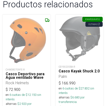
Productos relacionados
ENVÍO
GRATIS
2
ÚLTIMAS
OD190205BA-R
CHM080709FE-R
Casco Kayak Shuck 2.0
Casco Deportivo para
Palm
Agua ventilado Wave
Rock Helmets
$
166.990
en
6
cuotas de $
27.832
sin
$
72.900
interés
en
6
cuotas de $
12.150
sin
ahorras
$
6.680
por
interés
transferencia.
ahorras
$
2.920
por