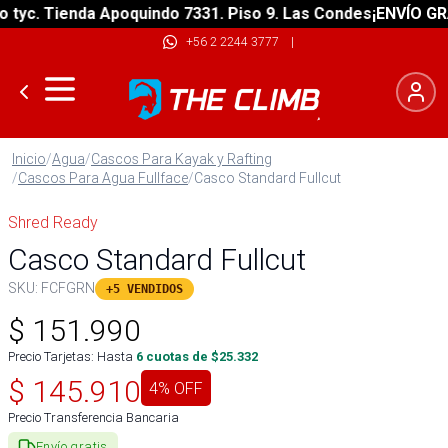
c. Tienda Apoquindo 7331. Piso 9. Las Condes
¡ENVÍO GRATIS
+56 2 2244 3777
|
Inicio
/
Agua
/
Cascos Para Kayak y Rafting
/
Cascos Para Agua Fullface
/
Casco Standard Fullcut
Shred Ready
Casco Standard Fullcut
SKU:
FCFGRN
+5 VENDIDOS
$
151.990
Precio Tarjetas: Hasta
6
cuotas de $
25.332
$
145.910
4
% OFF
Precio Transferencia Bancaria
Envío gratis