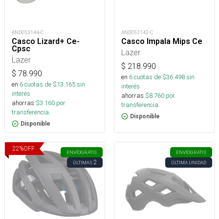
AND053144-C
AND053142-C
Casco Lizard+ Ce-
Casco Impala Mips Ce
Cpsc
Lazer
Lazer
$
218.990
$
78.990
en
6
cuotas de $
36.498
sin
en
6
cuotas de $
13.165
sin
interés
interés
ahorras
$
8.760
por
ahorras
$
3.160
por
transferencia.
transferencia.
Disponible
Disponible
22
%
OFF
ENVÍO
GRATIS
ENVÍO
GRATIS
2
ÚLTIMAS
ÚLTIMA UNIDAD