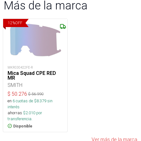
Más de la marca
12
%
OFF
MKR030422FE-R
Mica Squad CPE RED
MR
SMITH
$
50.276
$
56.990
en
6
cuotas de $
8.379
sin
interés
ahorras
$
2.010
por
transferencia.
Disponible
Ver más de la marca