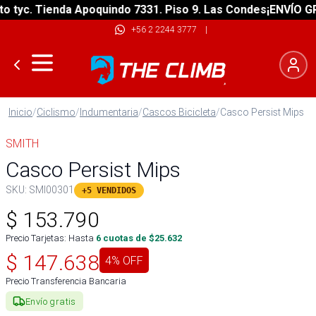
yc. Tienda Apoquindo 7331. Piso 9. Las Condes
¡ENVÍO GRATI
+56 2 2244 3777
|
Inicio
/
Ciclismo
/
Indumentaria
/
Cascos Bicicleta
/
Casco Persist Mips
SMITH
Casco Persist Mips
SKU:
SMI00301
+5 VENDIDOS
$
153.790
Precio Tarjetas: Hasta
6
cuotas de $
25.632
$
147.638
4
% OFF
Precio Transferencia Bancaria
Envío gratis