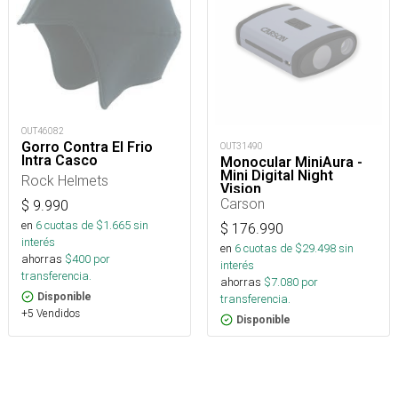
OUT46082
Gorro Contra El Frio
OUT31490
Intra Casco
Monocular MiniAura -
Mini Digital Night
Rock Helmets
Vision
Carson
$
9.990
en
6
cuotas de $
1.665
sin
$
176.990
interés
en
6
cuotas de $
29.498
sin
ahorras
$
400
por
interés
transferencia.
ahorras
$
7.080
por
Disponible
transferencia.
+5 Vendidos
Disponible