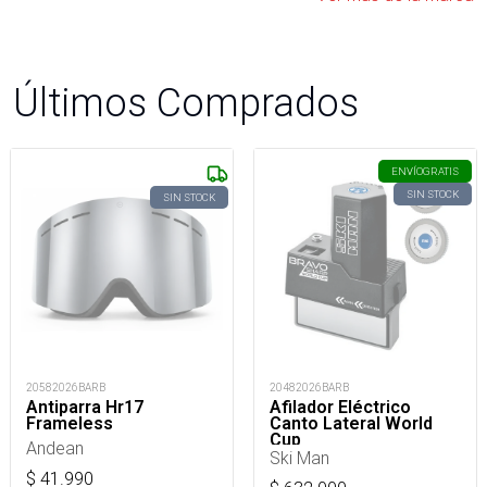
Últimos Comprados
ENVÍO
GRATIS
SIN STOCK
SIN STOCK
20582026BARB
20482026BARB
Antiparra Hr17
Afilador Eléctrico
Frameless
Canto Lateral World
Cup
Andean
Ski Man
$
41.990