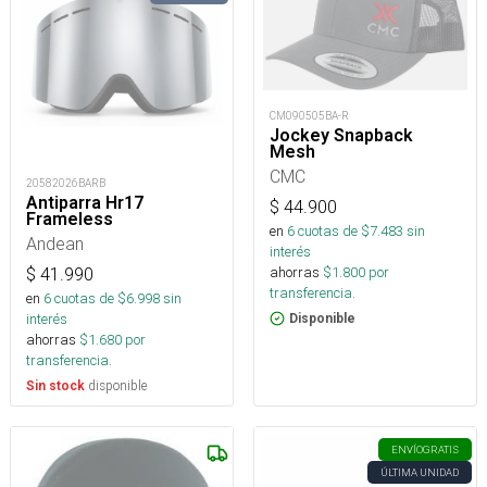
CM090505BA-R
Jockey Snapback
Mesh
CMC
20582026BARB
Antiparra Hr17
$
44.900
Frameless
en
6
cuotas de $
7.483
sin
Andean
interés
ahorras
$
1.800
por
$
41.990
transferencia.
en
6
cuotas de $
6.998
sin
interés
Disponible
ahorras
$
1.680
por
transferencia.
disponible
Sin stock
ENVÍO
GRATIS
ÚLTIMA UNIDAD