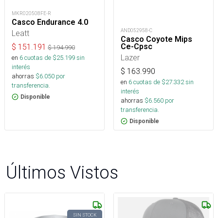
MKR020508FE-R
Casco Endurance 4.0
AND052958-C
Leatt
Casco Coyote Mips
Ce-Cpsc
$
151.191
$
194.990
Lazer
en
6
cuotas de $
25.199
sin
interés
$
163.990
ahorras
$
6.050
por
en
6
cuotas de $
27.332
sin
transferencia.
interés
Disponible
ahorras
$
6.560
por
transferencia.
Disponible
Últimos Vistos
SIN STOCK