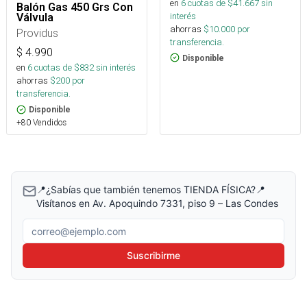
en
6
cuotas de $
41.667
sin
Balón Gas 450 Grs Con
interés
Válvula
ahorras
$
10.000
por
Providus
transferencia.
$
4.990
Disponible
en
6
cuotas de $
832
sin interés
ahorras
$
200
por
transferencia.
Disponible
+80 Vendidos
📍¿Sabías que también tenemos TIENDA FÍSICA?📍
Visítanos en Av. Apoquindo 7331, piso 9 – Las Condes
Correo electrónico
Suscribirme