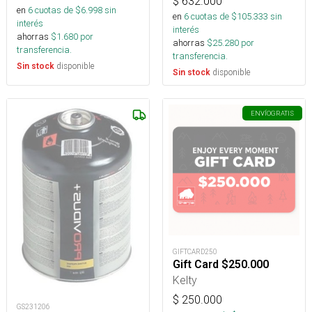
$
632.000
en
6
cuotas de $
6.998
sin
en
6
cuotas de $
105.333
sin
interés
interés
ahorras
$
1.680
por
ahorras
$
25.280
por
transferencia.
transferencia.
disponible
Sin stock
disponible
Sin stock
ENVÍO
GRATIS
GIFTCARD250
Gift Card $250.000
Kelty
$
250.000
GS231206