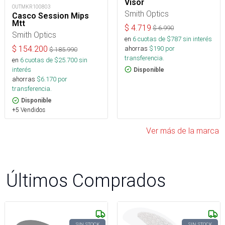
Visor
OUTMKR100803
Smith Optics
Casco Session Mips
Mtt
$
4.719
$
6.990
Smith Optics
en
6
cuotas de $
787
sin interés
ahorras
$
190
por
$
154.200
$
185.990
transferencia.
en
6
cuotas de $
25.700
sin
interés
Disponible
ahorras
$
6.170
por
transferencia.
Disponible
+5 Vendidos
Ver más de la marca
Últimos Comprados
SIN STOCK
SIN STOCK