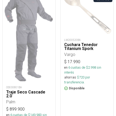
LM200520BA
Cuchara Tenedor
Titanium Spork
Vargo
$
17.990
en
6
cuotas de $
2.998
sin
interés
ahorras
$
720
por
transferencia.
OD030801BA
Disponible
Traje Seco Cascade
2.0
Palm
$
899.900
en
6
cuotas de $
149.983
sin