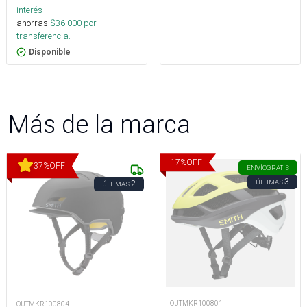
interés
ahorras
$
36.000
por
transferencia.
Disponible
Más de la marca
17
%
OFF
37
%
OFF
ENVÍO
GRATIS
3
ÚLTIMAS
2
ÚLTIMAS
OUTMKR100801
OUTMKR100804