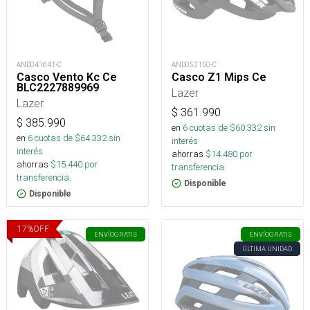
AND041641-C
AND053150-C
Casco Vento Kc Ce
Casco Z1 Mips Ce
BLC2227889969
Lazer
Lazer
$
361.990
$
385.990
en
6
cuotas de $
60.332
sin
en
6
cuotas de $
64.332
sin
interés
interés
ahorras
$
14.480
por
ahorras
$
15.440
por
transferencia.
transferencia.
Disponible
Disponible
17
%
OFF
ENVÍO
GRATIS
ENVÍO
GRATIS
ÚLTIMA UNIDAD