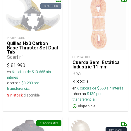
SIN STOCK
25982026BARB
Quillas Hx0 Carbon
Base Thruster Set Dual
Tab
Scarfini
CHM141103FE
Cuerda Semi Estática
$
81.990
Industrie 11 mm
en
6
cuotas de $
13.665
sin
Beal
interés
$
3.300
ahorras
$
3.280
por
en
6
cuotas de $
550
sin interés
transferencia.
ahorras
$
130
por
disponible
Sin stock
transferencia.
Disponible
ENVÍO
GRATIS
3
ÚLTIMAS