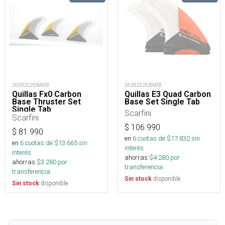
26582026BARB
26382026BARB
Quillas Fx0 Carbon
Quillas E3 Quad Carbon
Base Thruster Set
Base Set Single Tab
Single Tab
Scarfini
Scarfini
$
106.990
$
81.990
en
6
cuotas de $
17.832
sin
en
6
cuotas de $
13.665
sin
interés
interés
ahorras
$
4.280
por
ahorras
$
3.280
por
transferencia.
transferencia.
disponible
Sin stock
disponible
Sin stock