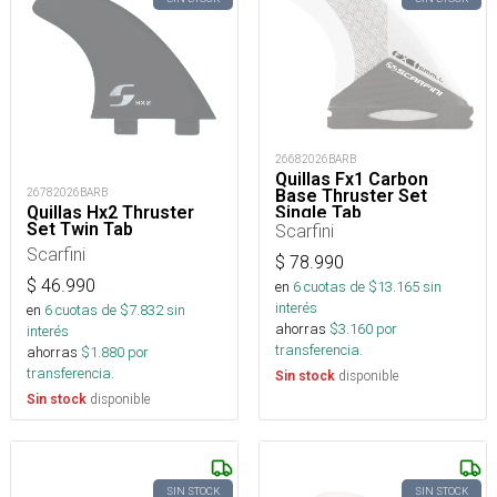
26682026BARB
Quillas Fx1 Carbon
Base Thruster Set
26782026BARB
Single Tab
Quillas Hx2 Thruster
Set Twin Tab
Scarfini
Scarfini
$
78.990
$
46.990
en
6
cuotas de $
13.165
sin
interés
en
6
cuotas de $
7.832
sin
ahorras
$
3.160
por
interés
transferencia.
ahorras
$
1.880
por
transferencia.
disponible
Sin stock
disponible
Sin stock
SIN STOCK
SIN STOCK