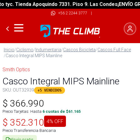
yc. Tienda Apoquindo 7331. Piso 9. Las Condes
¡ENVÍO GRATI
+56 2 2244 3777
|
Inicio
/
Ciclismo
/
Indumentaria
/
Cascos Bicicleta
/
Cascos Full Face
/
Casco Integral MIPS Mainline
Smith Optics
Casco Integral MIPS Mainline
SKU:
OUT32939
+5 VENDIDOS
$
366.990
Precio Tarjetas: Hasta
6
cuotas de $
61.165
$
352.310
4
% OFF
Precio Transferencia Bancaria
Envío gratis