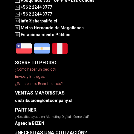
Apoquindo 7331 OF 918 - Las Condes
+56 2 2244 3777
+56 2 2244 3777
info@sherpalife.cl
Metro Hernando de Magallanes
Estacionamiento Público
SOBRE TU PEDIDO
¿Cómo hacer un pedido?
Envíos y Entregas
¿Satisfecho o Reembolsado?
VENTAS MAYORISTAS
distribucion@outcompany.cl
PARTNER
¿Necesitas ayuda en Marketing Digital - Comercial?
Agencia BIZEN
¿NECESITAS UNA COTIZACIÓN?