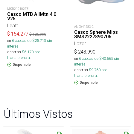
MKR210102FE
Casco MTB AllMtn 4.0
V25
Leatt
AND041283-C
Casco Sphere Mips
$
154.277
$
185.990
SMS2227890706
en
6
cuotas de $
25.713
sin
Lazer
interés
$
243.990
ahorras
$
6.170
por
transferencia.
en
6
cuotas de $
40.665
sin
interés
Disponible
ahorras
$
9.760
por
transferencia.
Disponible
Últimos Vistos