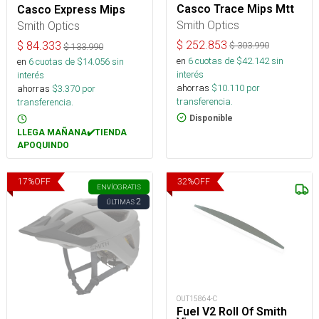
Casco Trace Mips Mtt
Casco Express Mips
Smith Optics
Smith Optics
$
252.853
$
84.333
$
303.990
$
133.990
en
6
cuotas de $
42.142
sin
en
6
cuotas de $
14.056
sin
interés
interés
ahorras
$
10.110
por
ahorras
$
3.370
por
transferencia.
transferencia.
Disponible
LLEGA MAÑANA✔️TIENDA
APOQUINDO
17
%
OFF
32
%
OFF
ENVÍO
GRATIS
2
ÚLTIMAS
OUT15864-C
Fuel V2 Roll Of Smith