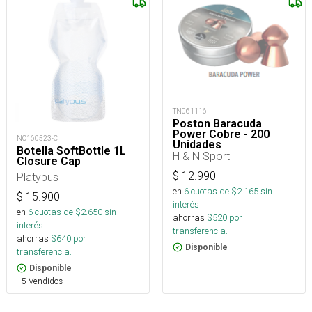
TN061116
Poston Baracuda
Power Cobre - 200
NC160523-C
Unidades
Botella SoftBottle 1L
H & N Sport
Closure Cap
$
12.990
Platypus
en
6
cuotas de $
2.165
sin
$
15.900
interés
en
6
cuotas de $
2.650
sin
ahorras
$
520
por
interés
transferencia.
ahorras
$
640
por
Disponible
transferencia.
Disponible
+5 Vendidos