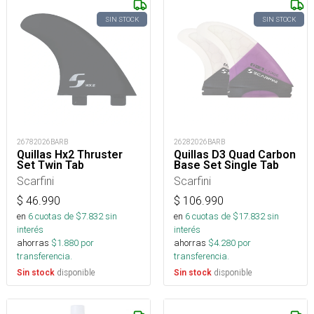
SIN STOCK
SIN STOCK
26782026BARB
26282026BARB
Quillas Hx2 Thruster
Quillas D3 Quad Carbon
Set Twin Tab
Base Set Single Tab
Scarfini
Scarfini
$
46.990
$
106.990
en
6
cuotas de $
7.832
sin
en
6
cuotas de $
17.832
sin
interés
interés
ahorras
$
1.880
por
ahorras
$
4.280
por
transferencia.
transferencia.
disponible
disponible
Sin stock
Sin stock