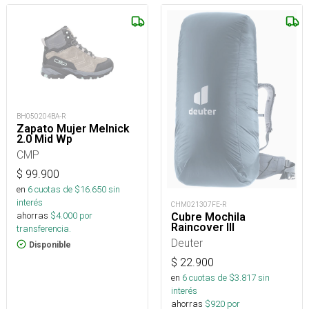
BH050204BA-R
Zapato Mujer Melnick
2.0 Mid Wp
CMP
$
99.900
en
6
cuotas de $
16.650
sin
interés
CHM021307FE-R
ahorras
$
4.000
por
Cubre Mochila
Raincover III
transferencia.
Deuter
Disponible
$
22.900
en
6
cuotas de $
3.817
sin
interés
ahorras
$
920
por