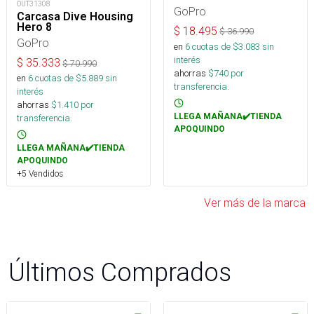
OUT31308
GoPro
Carcasa Dive Housing
Hero 8
$
18.495
$
36.990
GoPro
en
6
cuotas de $
3.083
sin
interés
$
35.333
$
70.990
ahorras
$
740
por
en
6
cuotas de $
5.889
sin
transferencia.
interés
ahorras
$
1.410
por
LLEGA MAÑANA✔️TIENDA
transferencia.
APOQUINDO
LLEGA MAÑANA✔️TIENDA
APOQUINDO
+5 Vendidos
Ver más de la marca
Últimos Comprados