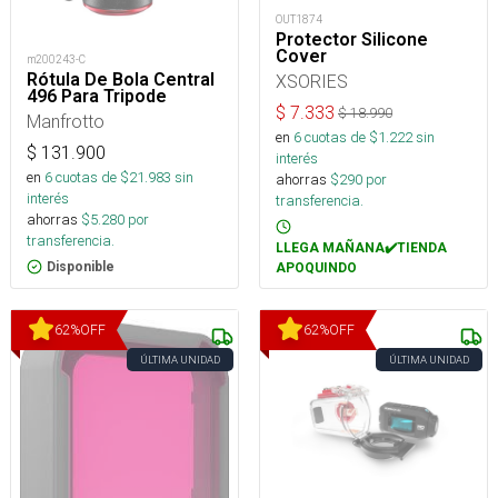
OUT1874
Protector Silicone
Cover
m200243-C
Rótula De Bola Central
XSORIES
496 Para Tripode
$
7.333
$
18.990
Manfrotto
en
6
cuotas de $
1.222
sin
$
131.900
interés
en
6
cuotas de $
21.983
sin
ahorras
$
290
por
interés
transferencia.
ahorras
$
5.280
por
transferencia.
LLEGA MAÑANA✔️TIENDA
Disponible
APOQUINDO
62
%
OFF
62
%
OFF
ÚLTIMA UNIDAD
ÚLTIMA UNIDAD