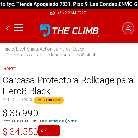
tyc. Tienda Apoquindo 7331. Piso 9. Las Condes
¡ENVÍO GRAT
+56 2 2244 3777
|
Inicio
/
Electrónica
/
Action cameras
/
Cases
/
Carcasa Protectora Rollcage para Hero8 Black
GoPro
Carcasa Protectora Rollcage para
Hero8 Black
SKU:
OUT32535
+5 VENDIDOS
$
35.990
Precio Tarjetas: Hasta
6
cuotas de $
5.998
$
34.550
4
% OFF