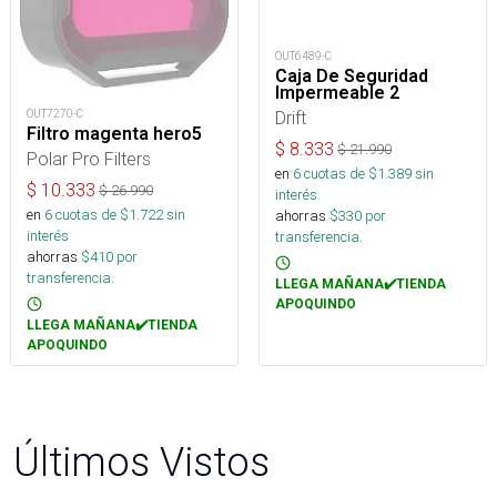
OUT6489-C
Caja De Seguridad
Impermeable 2
OUT7270-C
Drift
Filtro magenta hero5
$
8.333
$
21.990
Polar Pro Filters
en
6
cuotas de $
1.389
sin
$
10.333
$
26.990
interés
en
6
cuotas de $
1.722
sin
ahorras
$
330
por
interés
transferencia.
ahorras
$
410
por
transferencia.
LLEGA MAÑANA✔️TIENDA
APOQUINDO
LLEGA MAÑANA✔️TIENDA
APOQUINDO
Últimos Vistos