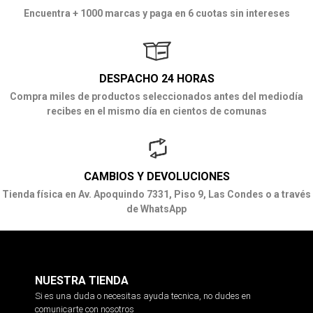
Encuentra + 1000 marcas y paga en 6 cuotas sin intereses
DESPACHO 24 HORAS
Compra miles de productos seleccionados antes del mediodía
recibes en el mismo día en cientos de comunas
CAMBIOS Y DEVOLUCIONES
Tienda física en Av. Apoquindo 7331, Piso 9, Las Condes o a través
de WhatsApp
NUESTRA TIENDA
Si es una duda o necesitas ayuda tecnica, no dudes en
comunicarte con nosotros