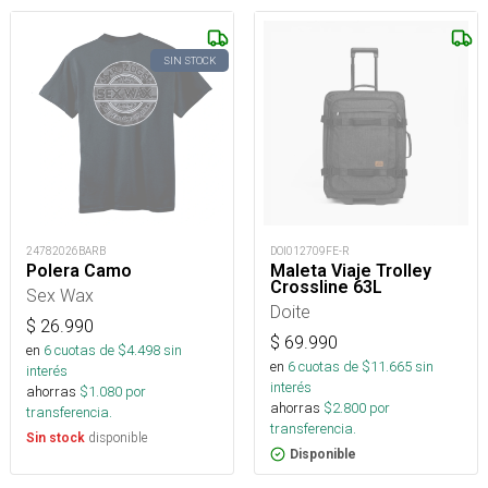
SIN STOCK
24782026BARB
DOI012709FE-R
Polera Camo
Maleta Viaje Trolley
Crossline 63L
Sex Wax
Doite
$
26.990
$
69.990
en
6
cuotas de $
4.498
sin
en
6
cuotas de $
11.665
sin
interés
interés
ahorras
$
1.080
por
ahorras
$
2.800
por
transferencia.
transferencia.
disponible
Sin stock
Disponible