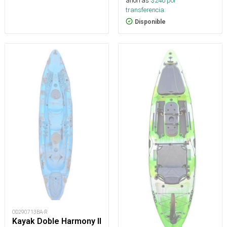
ahorras
$
240
por
transferencia.
Disponible
OD290713BA-R
Kayak Doble Harmony II