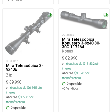
OUT38865
Mira Telescopica
Konuspro 3-9x40 30-
30G 1" 7264
Konus
$
82.990
OUT38857-C
en
6
cuotas de $
13.832
sin
Mira Telescópica 3-
interés
9x40E
ahorras
$
3.320
por
Zlip
transferencia.
$
39.990
Disponible
en
6
cuotas de $
6.665
sin
+5 Vendidos
interés
ahorras
$
1.600
por
transferencia.
Disponible