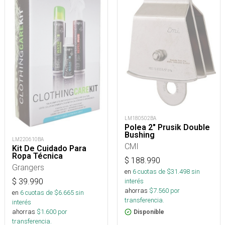
LM180502BA
Polea 2" Prusik Double
Bushing
LM220610BA
CMI
Kit De Cuidado Para
Ropa Técnica
$
188.990
Grangers
en
6
cuotas de $
31.498
sin
$
39.990
interés
ahorras
$
7.560
por
en
6
cuotas de $
6.665
sin
transferencia.
interés
ahorras
$
1.600
por
Disponible
transferencia.