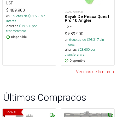
LSF
$
489.900
OD290705BA-R
en
6
cuotas de $
81.650
sin
Kayak De Pesca Quest
Pro 10 Angler
interés
ahorras
$
19.600
por
LSF
transferencia.
$
589.900
Disponible
en
6
cuotas de $
98.317
sin
interés
ahorras
$
23.600
por
transferencia.
Disponible
Ver más de la marca
Últimos Comprados
29
%
OFF