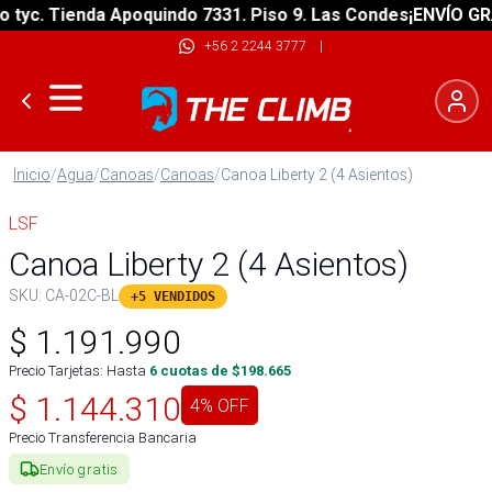
c. Tienda Apoquindo 7331. Piso 9. Las Condes
¡ENVÍO GRATIS
+56 2 2244 3777
|
Inicio
/
Agua
/
Canoas
/
Canoas
/
Canoa Liberty 2 (4 Asientos)
LSF
Canoa Liberty 2 (4 Asientos)
SKU:
CA-02C-BL
+5 VENDIDOS
$
1.191.990
Precio Tarjetas: Hasta
6
cuotas de $
198.665
$
1.144.310
4
% OFF
Precio Transferencia Bancaria
Envío gratis