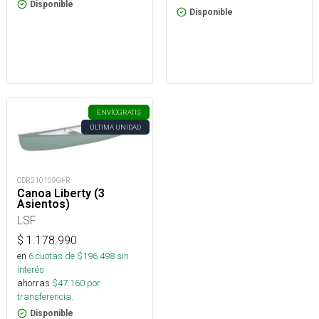
Disponible
Disponible
ENVÍO
GRATIS
ÚLTIMA UNIDAD
ODR210109GI-R
Canoa Liberty (3
Asientos)
LSF
$
1.178.990
en
6
cuotas de $
196.498
sin
interés
ahorras
$
47.160
por
transferencia.
Disponible