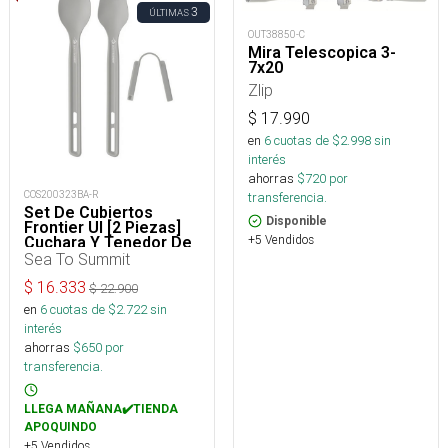
3
ÚLTIMAS
OUT38850-C
Mira Telescopica 3-
7x20
Zlip
$
17.990
en
6
cuotas de $
2.998
sin
interés
ahorras
$
720
por
COS200323BA-R
transferencia.
Set De Cubiertos
Disponible
Frontier Ul [2 Piezas]
+5 Vendidos
Cuchara Y Tenedor De
Mango Largo
Sea To Summit
$
16.333
$
22.900
en
6
cuotas de $
2.722
sin
interés
ahorras
$
650
por
transferencia.
LLEGA MAÑANA✔️TIENDA
APOQUINDO
+5 Vendidos