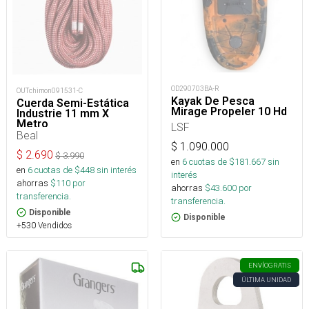
OD290703BA-R
OUTchimon091531-C
Kayak De Pesca
Cuerda Semi-Estática
Mirage Propeler 10 Hd
Industrie 11 mm X
Metro
LSF
Beal
$
1.090.000
$
2.690
$
3.990
en
6
cuotas de $
181.667
sin
en
6
cuotas de $
448
sin interés
interés
ahorras
$
110
por
ahorras
$
43.600
por
transferencia.
transferencia.
Disponible
Disponible
+530 Vendidos
ENVÍO
GRATIS
ÚLTIMA UNIDAD