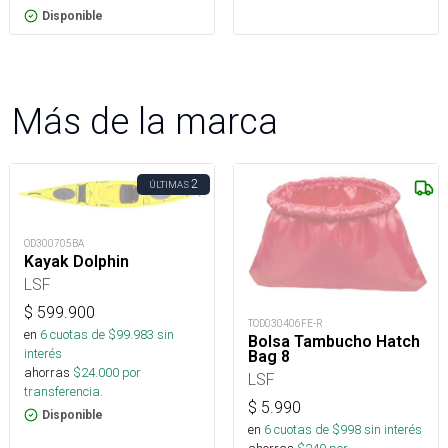
Disponible
Más de la marca
2
ÚLTIMAS
OD300705BA
Kayak Dolphin
LSF
$
599.900
TOD030406FE-R
en
6
cuotas de $
99.983
sin
Bolsa Tambucho Hatch
interés
Bag 8
ahorras
$
24.000
por
LSF
transferencia.
$
5.990
Disponible
en
6
cuotas de $
998
sin interés