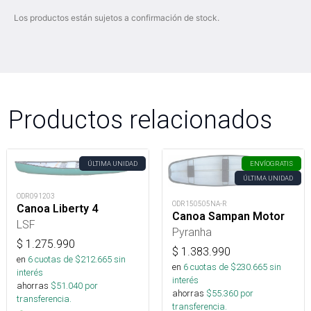
Los productos están sujetos a confirmación de stock.
Productos relacionados
ÚLTIMA UNIDAD
ENVÍO
GRATIS
ÚLTIMA UNIDAD
ODR091203
ODR150505NA-R
Canoa Liberty 4
Canoa Sampan Motor
LSF
Pyranha
$
1.275.990
$
1.383.990
en
6
cuotas de $
212.665
sin
en
6
cuotas de $
230.665
sin
interés
interés
ahorras
$
51.040
por
ahorras
$
55.360
por
transferencia.
transferencia.