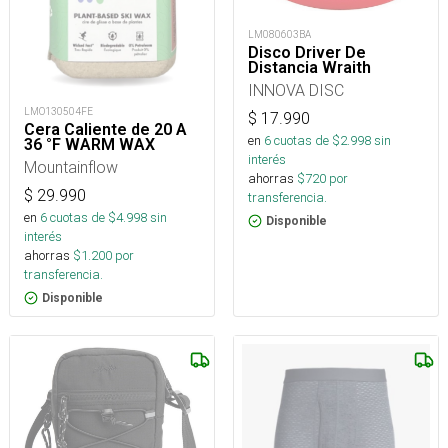
LM080603BA
Disco Driver De
Distancia Wraith
INNOVA DISC
LMO130504FE
$
17.990
Cera Caliente de 20 A
en
6
cuotas de $
2.998
sin
36 °F WARM WAX
interés
Mountainflow
ahorras
$
720
por
$
29.990
transferencia.
en
6
cuotas de $
4.998
sin
Disponible
interés
ahorras
$
1.200
por
transferencia.
Disponible