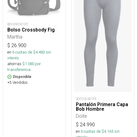
BEH290301FE
Bolso Crossbody Fig
Martha
$
26.900
en
6
cuotas de $
4.483
sin
interés
ahorras
$
1.080
por
transferencia.
Disponible
+5 Vendidos
DOIT220407FE
Pantalón Primera Capa
Bob Hombre
Doite
$
24.990
en
6
cuotas de $
4.165
sin