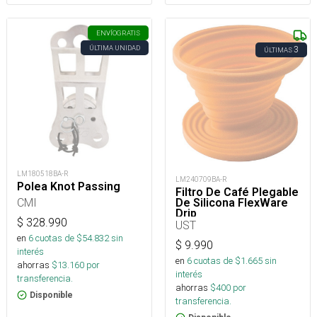
ENVÍO
GRATIS
ÚLTIMA UNIDAD
3
ÚLTIMAS
LM180518BA-R
LM240709BA-R
Polea Knot Passing
Filtro De Café Plegable
CMI
De Silicona FlexWare
Drip
$
328.990
UST
en
6
cuotas de $
54.832
sin
$
9.990
interés
en
6
cuotas de $
1.665
sin
ahorras
$
13.160
por
interés
transferencia.
ahorras
$
400
por
Disponible
transferencia.