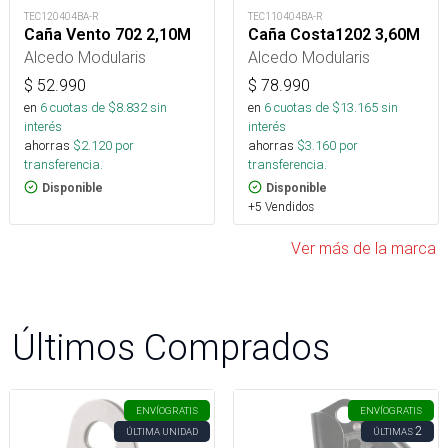
TEC120404BA-R
TEC110404BA-R
Caña Vento 702 2,10M
Caña Costa1202 3,60M
Alcedo Modularis
Alcedo Modularis
$
52.990
$
78.990
en
6
cuotas de $
8.832
sin
en
6
cuotas de $
13.165
sin
interés
interés
ahorras
$
2.120
por
ahorras
$
3.160
por
transferencia.
transferencia.
Disponible
Disponible
+5 Vendidos
Ver más de la marca
Últimos Comprados
ENVÍO
GRATIS
ENVÍO
GRATIS
2
ÚLTIMA UNIDAD
ÚLTIMAS