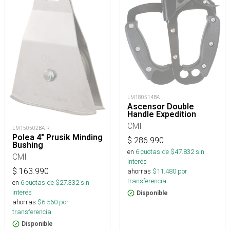
LM180514BA
Ascensor Double
Handle Expedition
CMI
LM150502BA-R
Polea 4" Prusik Minding
$
286.990
Bushing
en
6
cuotas de $
47.832
sin
CMI
interés
$
163.990
ahorras
$
11.480
por
transferencia.
en
6
cuotas de $
27.332
sin
interés
Disponible
ahorras
$
6.560
por
transferencia.
Disponible