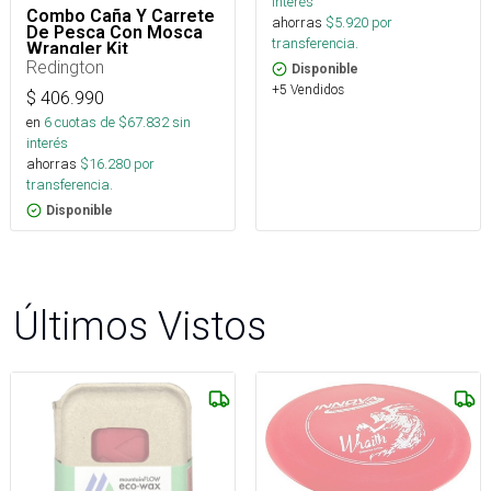
interés
Combo Caña Y Carrete
ahorras
$
5.920
por
De Pesca Con Mosca
transferencia.
Wrangler Kit
Redington
Disponible
+5 Vendidos
$
406.990
en
6
cuotas de $
67.832
sin
interés
ahorras
$
16.280
por
transferencia.
Disponible
Últimos Vistos