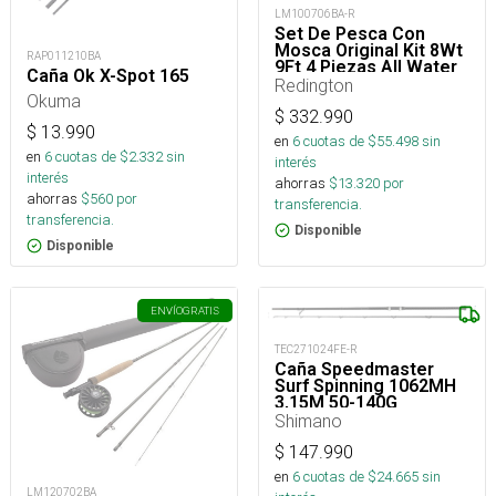
LM100706BA-R
Set De Pesca Con
Mosca Original Kit 8Wt
RAP011210BA
9Ft 4 Piezas All Water
Caña Ok X-Spot 165
Redington
Okuma
$
332.990
$
13.990
en
6
cuotas de $
55.498
sin
en
6
cuotas de $
2.332
sin
interés
interés
ahorras
$
13.320
por
ahorras
$
560
por
transferencia.
transferencia.
Disponible
Disponible
ENVÍO
GRATIS
TEC271024FE-R
Caña Speedmaster
Surf Spinning 1062MH
3,15M 50-140G
Shimano
$
147.990
en
6
cuotas de $
24.665
sin
LM120702BA