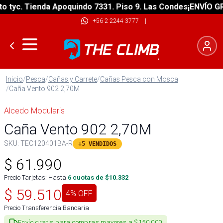
yc. Tienda Apoquindo 7331. Piso 9. Las Condes
¡ENVÍO GRATI
+56 2 2244 3777
|
Inicio
/
Pesca
/
Cañas y Carrete
/
Cañas Pesca con Mosca
/
Caña Vento 902 2,70M
Alcedo Modularis
Caña Vento 902 2,70M
SKU:
TEC120401BA-R
+5 VENDIDOS
$
61.990
Precio Tarjetas: Hasta
6
cuotas de $
10.332
$
59.510
4
% OFF
Precio Transferencia Bancaria
Envío gratis para compras mayores a $150.000