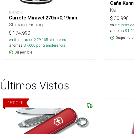
Caña Kunn
Kali
t270520-C
Carrete Miravel 270m/0,19mm
$
30.990
Shimano Fishing
en
6
cuotas de
ahorras
$
1.2
$
174.990
Disponible
en
6
cuotas de $
29.165
sin interés
ahorras
$
7.000
por transferencia.
Disponible
Últimos Vistos
15
%
OFF