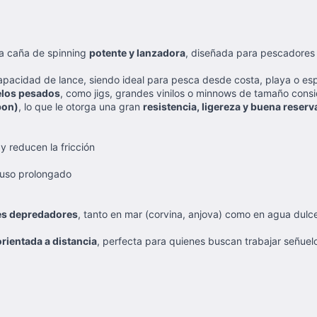
a caña de spinning
potente y lanzadora
, diseñada para pescadores 
apacidad de lance, siendo ideal para pesca desde costa, playa o es
los pesados
, como jigs, grandes vinilos o minnows de tamaño cons
bon)
, lo que le otorga una gran
resistencia, ligereza y buena reserv
 y reducen la fricción
 uso prolongado
es depredadores
, tanto en mar (corvina, anjova) como en agua dulce
orientada a distancia
, perfecta para quienes buscan trabajar señue