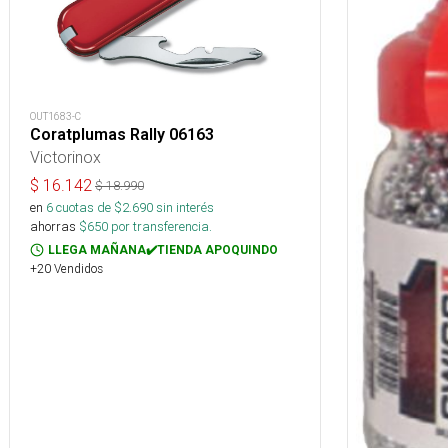
OUT1683-C
Coratplumas Rally 06163
Victorinox
$
16.142
$
18.990
en
6
cuotas de $
2.690
sin interés
ahorras
$
650
por transferencia.
LLEGA MAÑANA✔️TIENDA APOQUINDO
+20 Vendidos