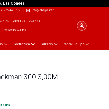
9. Las Condes
56 2 2244 3777
|
info@sherpalife.cl
DACIÓN
OFERTAS
MARCAS
DESPACHO 24 HRS
lo
Electronica
Calzado
Rental Equipo
ackman 300 3,00M
$
18.832