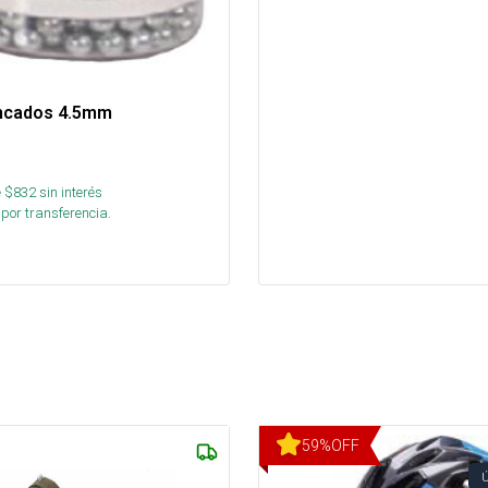
incados 4.5mm
s
 $
832
sin interés
por transferencia.
59
%
OFF