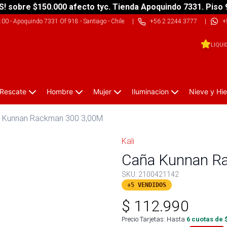
S! sobre $150.000 afecto tyc. Tienda Apoquindo 7331. Piso 
9:00
-
Apoquindo 7331 Of 918 - Santiago - Chile
|
+56 2 2244 3777
|
+
LIQUI
 Rescate
Hombre
Mujer
Iluminacion
Nieve y Hie
 Kunnan Rackman 300 3,00M
Kali
Caña Kunnan R
SKU:
2100421142
+5 VENDIDOS
$
112.990
Precio Tarjetas: Hasta
6
cuotas de 