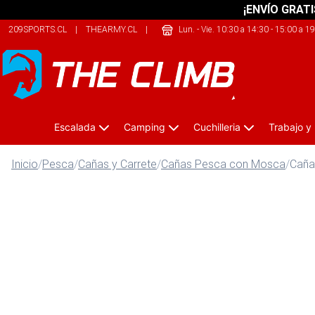
¡ENVÍO GRATI
209SPORTS.CL
|
THEARMY.CL
|
ONEKAYAK.CL
Lun. - Vie. 10:30 a 14:30 - 15:00 a 1
Escalada
Camping
Cuchilleria
Trabajo y
Inicio
/
Pesca
/
Cañas y Carrete
/
Cañas Pesca con Mosca
/
Caña