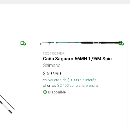
TEC271021FE-R
Caña Saguaro 66MH 1,95M Spin
Shimano
$
59.990
en
6
cuotas de $
9.998
sin interés
ahorras
$
2.400
por transferencia.
Disponible