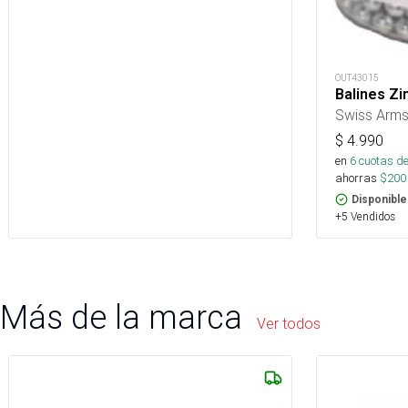
OUT43015
Balines Z
Swiss Arm
$
4.990
en
6
cuotas de
ahorras
$
200
Disponible
+5 Vendidos
Más de la marca
Ver todos