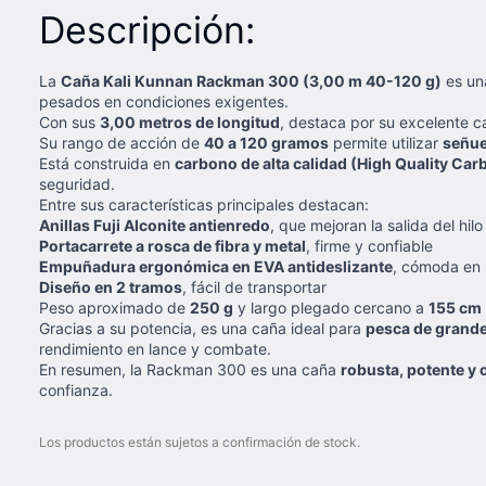
Descripción:
La
Caña Kali Kunnan Rackman 300 (3,00 m 40-120 g)
es un
pesados en condiciones exigentes.
Con sus
3,00 metros de longitud
, destaca por su excelente c
Su rango de acción de
40 a 120 gramos
permite utilizar
señue
Está construida en
carbono de alta calidad (High Quality Car
seguridad.
Entre sus características principales destacan:
Anillas Fuji Alconite antienredo
, que mejoran la salida del hilo
Portacarrete a rosca de fibra y metal
, firme y confiable
Empuñadura ergonómica en EVA antideslizante
, cómoda en
Diseño en 2 tramos
, fácil de transportar
Peso aproximado de
250 g
y largo plegado cercano a
155 cm
Gracias a su potencia, es una caña ideal para
pesca de grand
rendimiento en lance y combate.
En resumen, la Rackman 300 es una caña
robusta, potente y 
confianza.
Los productos están sujetos a confirmación de stock.