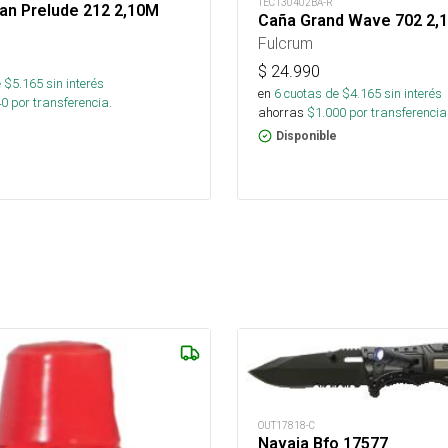
TEC130402BA-R
an Prelude 212 2,10M
Caña Grand Wave 702 2,
Fulcrum
$
24.990
 $
5.165
sin interés
en
6
cuotas de $
4.165
sin interés
40
por transferencia.
ahorras
$
1.000
por transferencia
Disponible
OUT17818-C
Navaja Bfo 17577