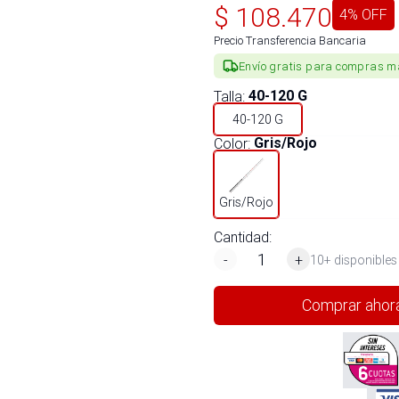
$
108.470
4
% OFF
Precio Transferencia Bancaria
Envío gratis para compras m
Talla
:
40-120 G
40-120 G
Color
:
Gris/Rojo
Gris/Rojo
Cantidad:
-
+
10+ disponibles
Comprar ahor