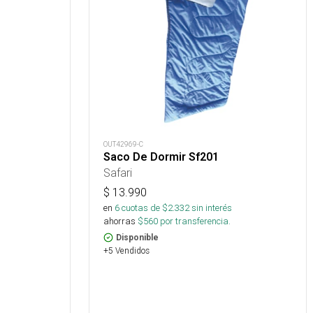
OUT42969-C
Saco De Dormir Sf201
Safari
$
13.990
en
6
cuotas de $
2.332
sin interés
ahorras
$
560
por transferencia.
Disponible
+5 Vendidos