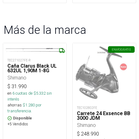
Más de la marca
ENVÍO
GRATIS
TEC271027FE-R
Caña Clarus Black UL
632UL 1,90M 1-8G
Shimano
$
31.990
en
6
cuotas de $
5.332
sin
interés
ahorras
$
1.280
por
TEC102802FE
transferencia.
Carrete 24 Exsence BB
3000 JDM
Disponible
+5 Vendidos
Shimano
$
248.990