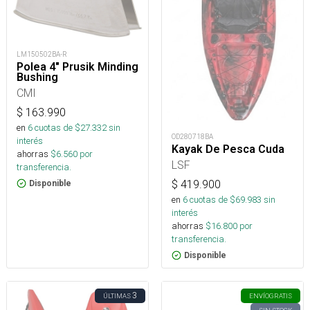
LM150502BA-R
Polea 4" Prusik Minding
Bushing
CMI
$
163.990
en
6
cuotas de $
27.332
sin
OD280718BA
interés
Kayak De Pesca Cuda
ahorras
$
6.560
por
LSF
transferencia.
$
419.900
Disponible
en
6
cuotas de $
69.983
sin
interés
ahorras
$
16.800
por
transferencia.
Disponible
3
ÚLTIMAS
ENVÍO
GRATIS