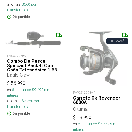
ahorras
$
560
por
transferencia.
Disponible
3
ÚLTIMAS
LM080707BA
Combo De Pesca
Spincast Pack-It Con
Caña Telescópica 1.68
Mt Y Reel
Eagle Claw
$
56.990
en
6
cuotas de $
9.498
sin
RAP021209BA-R
interés
Carrete Ok Revenger
ahorras
$
2.280
por
6000A
transferencia.
Okuma
Disponible
$
19.990
en
6
cuotas de $
3.332
sin
interés