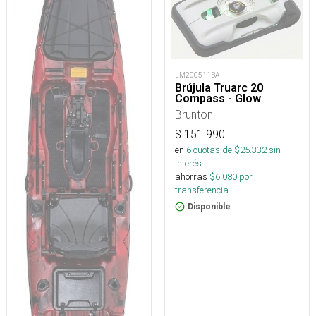
LM200511BA
Brújula Truarc 20
Compass - Glow
Brunton
$
151.990
en
6
cuotas de $
25.332
sin
interés
ahorras
$
6.080
por
transferencia.
Disponible