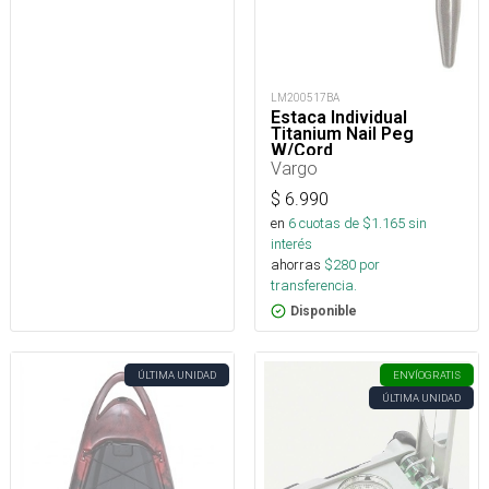
LM200517BA
Estaca Individual
Titanium Nail Peg
W/Cord
Vargo
$
6.990
en
6
cuotas de $
1.165
sin
interés
ahorras
$
280
por
transferencia.
Disponible
ÚLTIMA UNIDAD
ENVÍO
GRATIS
ÚLTIMA UNIDAD