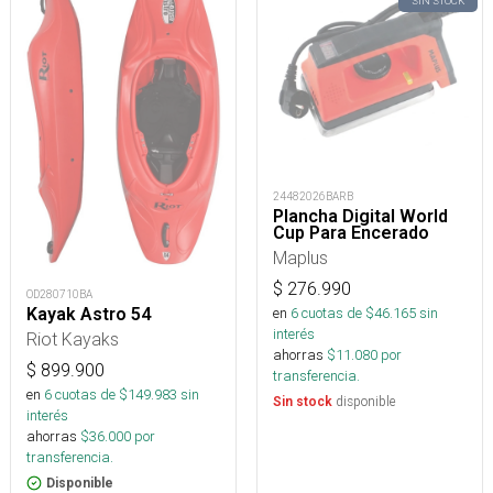
SIN STOCK
24482026BARB
Plancha Digital World
Cup Para Encerado
Maplus
$
276.990
OD280710BA
en
6
cuotas de $
46.165
sin
Kayak Astro 54
interés
Riot Kayaks
ahorras
$
11.080
por
$
899.900
transferencia.
en
6
cuotas de $
149.983
sin
disponible
Sin stock
interés
ahorras
$
36.000
por
transferencia.
Disponible