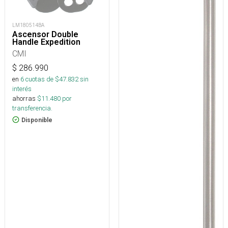
LM180514BA
Ascensor Double
Handle Expedition
CMI
$
286.990
en
6
cuotas de $
47.832
sin
interés
ahorras
$
11.480
por
transferencia.
Disponible