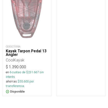
OD300709BA
Kayak Tarpon Pedal 13
Angler
CoolKayak
$
1.390.000
en
6
cuotas de $
231.667
sin
interés
ahorras
$
55.600
por
transferencia.
Disponible