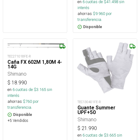
en
6
cuotas de $
41.498
sin
interés
ahorras
$
9.960
por
transferencia.
Disponible
TEC271018FE-R
Caña FX 602M 1,80M 4-
14G
Shimano
$
18.990
en
6
cuotas de $
3.165
sin
interés
ahorras
$
760
por
TEC130401FE-R
transferencia.
Guante Summer
UPF+50
Disponible
Shimano
+5 Vendidos
$
21.990
en
6
cuotas de $
3.665
sin