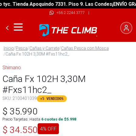
. Tienda Apoquindo 7331. Piso 9. Las Condes
¡ENVÍO GRATIS!
+56 2 2244 3777
|
Inicio
/
Pesca
/
Cañas y Carrete
/
Cañas Pesca con Mosca
/
Caña Fx 102H 3,30M #Fxs11hc2_
Shimano
Caña Fx 102H 3,30M
#Fxs11hc2_
SKU:
2100401039
+5 VENDIDOS
$
35.990
Precio Tarjetas: Hasta
6
cuotas de $
5.998
$
34.550
4
% OFF