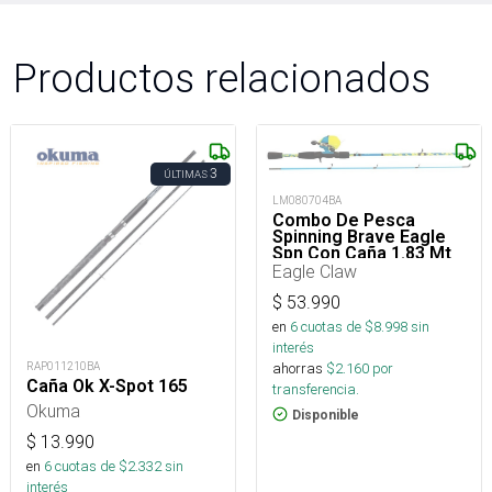
Productos relacionados
3
ÚLTIMAS
LM080704BA
Combo De Pesca
Spinning Brave Eagle
Spn Con Caña 1.83 Mt
De 2 Tramos Y Reel
Eagle Claw
$
53.990
en
6
cuotas de $
8.998
sin
interés
ahorras
$
2.160
por
RAP011210BA
Caña Ok X-Spot 165
transferencia.
Okuma
Disponible
$
13.990
en
6
cuotas de $
2.332
sin
interés