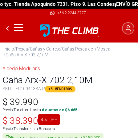
c. Tienda Apoquindo 7331. Piso 9. Las Condes
¡ENVÍO GRATIS
+56 2 2244 3777
|
Inicio
/
Pesca
/
Cañas y Carrete
/
Cañas Pesca con Mosca
/
Caña Arx-X 702 2,10M
Alcedo Modularis
Caña Arx-X 702 2,10M
SKU:
TEC100413BA-R
+5 VENDIDOS
$
39.990
Precio Tarjetas: Hasta
6
cuotas de $
6.665
$
38.390
4
% OFF
Precio Transferencia Bancaria
Envío gratis para compras mayores a $150.000