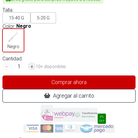
Talla
:
15-40 G
5-20 G
Color
:
Negro
Negro
Cantidad:
-
+
10+ disponibles
Comprar ahora
Agregar al carrito
4%
OFF