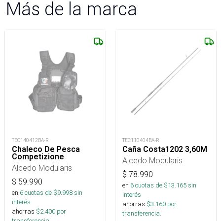
Más de la marca
TEC140412BA-R
TEC110404BA-R
Chaleco De Pesca
Caña Costa1202 3,60M
Competizione
Alcedo Modularis
Alcedo Modularis
$
78.990
$
59.990
en
6
cuotas de $
13.165
sin
en
6
cuotas de $
9.998
sin
interés
interés
ahorras
$
3.160
por
ahorras
$
2.400
por
transferencia.
transferencia.