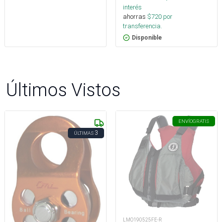
interés
ahorras
$
720
por
transferencia.
Disponible
Últimos Vistos
ENVÍO
GRATIS
3
ÚLTIMAS
LMO190525FE-R