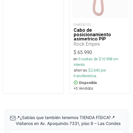
CHM230102
Cabo de
posicionamiento
asimetrico PIP
regulable 15 a 85 cm
Rock Empire
$
65.990
en
6
cuotas de $
10.998
sin
interés
ahorras
$
2.640
por
transferencia.
Disponible
+5 Vendidos
📍¿Sabías que también tenemos TIENDA FÍSICA?📍
Visítanos en Av. Apoquindo 7331, piso 9 – Las Condes