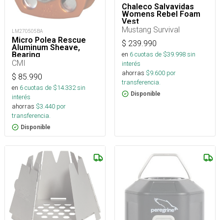
Chaleco Salvavidas
Womens Rebel Foam
Vest
Mustang Survival
LM270505BA
Micro Polea Rescue
$
239.990
Aluminum Sheave,
en
6
cuotas de $
39.998
sin
Bearing
CMI
interés
ahorras
$
9.600
por
$
85.990
transferencia.
en
6
cuotas de $
14.332
sin
Disponible
interés
ahorras
$
3.440
por
transferencia.
Disponible