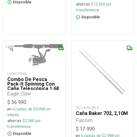
Disponible
ahorras
$
12.360
por
transferencia.
Disponible
LM080708BA
Combo De Pesca
Pack-It Spinning Con
Caña Telescópica 1.68
Mt Y Reel
Eagle Claw
$
56.990
TEC140431BA-R
en
6
cuotas de $
9.498
sin
Caña Baker 702, 2,10M
interés
Fulcrum
ahorras
$
2.280
por
transferencia.
$
17.990
Disponible
en
6
cuotas de $
2.998
sin