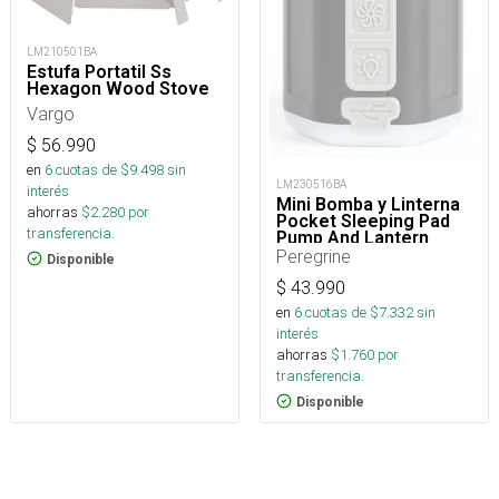
LM210501BA
Estufa Portatil Ss
Hexagon Wood Stove
Vargo
$
56.990
en
6
cuotas de $
9.498
sin
LM230516BA
interés
Mini Bomba y Linterna
ahorras
$
2.280
por
Pocket Sleeping Pad
transferencia.
Pump And Lantern
Peregrine
Disponible
$
43.990
en
6
cuotas de $
7.332
sin
interés
ahorras
$
1.760
por
transferencia.
Disponible