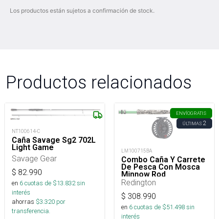
Los productos están sujetos a confirmación de stock.
Productos relacionados
ENVÍO
GRATIS
2
ÚLTIMAS
NT100614-C
Caña Savage Sg2 702L
Light Game
LM100715BA
Savage Gear
Combo Caña Y Carrete
De Pesca Con Mosca
$
82.990
Minnow Rod
Crosswater Reel 5Wt
Redington
en
6
cuotas de $
13.832
sin
8'
interés
$
308.990
ahorras
$
3.320
por
en
6
cuotas de $
51.498
sin
transferencia.
interés