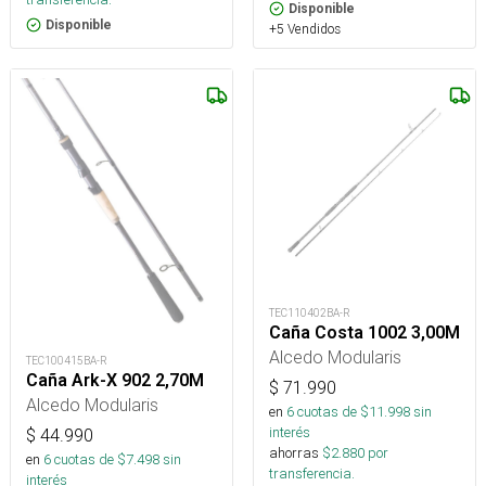
Disponible
Disponible
+5 Vendidos
TEC110402BA-R
Caña Costa 1002 3,00M
Alcedo Modularis
TEC100415BA-R
Caña Ark-X 902 2,70M
$
71.990
Alcedo Modularis
en
6
cuotas de $
11.998
sin
interés
$
44.990
ahorras
$
2.880
por
en
6
cuotas de $
7.498
sin
transferencia.
interés