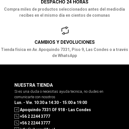
DESPACHO 24 HORAS
Compra miles de productos seleccionados antes del mediodía
recibes en el mismo día en cientos de comunas
CAMBIOS Y DEVOLUCIONES
Tienda física en Av. Apoquindo 7331, Piso 9, Las Condes o a través
de WhatsApp
NUESTRA TIENDA
Si es una duda o necesitas ayuda tecnica, no dudes en
comunicarte con nosotros
Lun. - Vie. 10:30 a 14:30 - 15:00 a 19:00
Apoquindo 7331 OF 918 - Las Condes
+56 2 2244 3777
+56 2 2244 3777