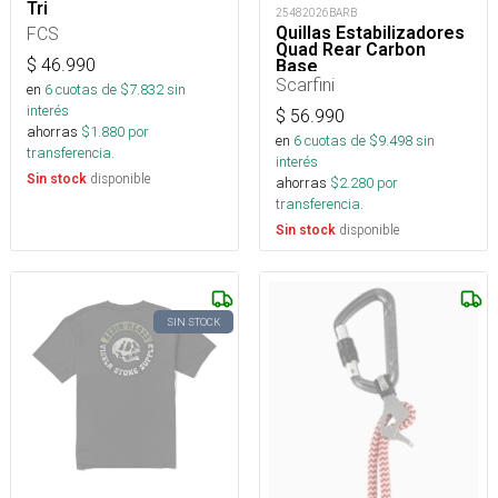
Tri
25482026BARB
Quillas Estabilizadores
FCS
Quad Rear Carbon
$
46.990
Base
Scarfini
en
6
cuotas de $
7.832
sin
interés
$
56.990
ahorras
$
1.880
por
en
6
cuotas de $
9.498
sin
transferencia.
interés
disponible
Sin stock
ahorras
$
2.280
por
transferencia.
disponible
Sin stock
SIN STOCK