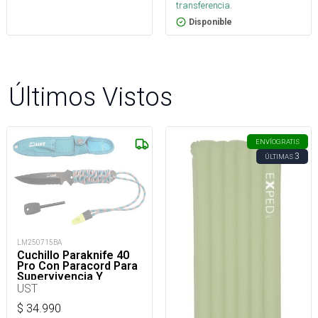
transferencia.
Disponible
Últimos Vistos
ENVÍO
GRATIS
3
ÚLTIMAS
LM250715BA
Cuchillo Paraknife 40
Pro Con Paracord Para
Supervivencia Y
Outdoor
UST
$
34.990