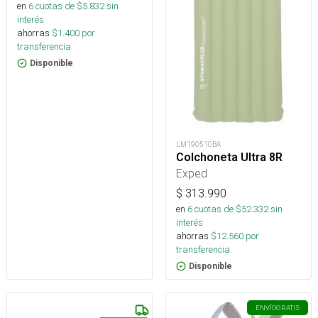
en
6
cuotas de $
5.832
sin
interés
ahorras
$
1.400
por
transferencia.
Disponible
LM190510BA
Colchoneta Ultra 8R
Exped
$
313.990
en
6
cuotas de $
52.332
sin
interés
ahorras
$
12.560
por
transferencia.
Disponible
ENVÍO
GRATIS