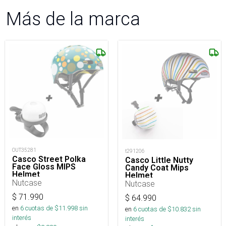
Más de la marca
OUT35281
t291206
Casco Street Polka
Casco Little Nutty
Face Gloss MIPS
Candy Coat Mips
Helmet
Helmet
Nutcase
Nutcase
$
71.990
$
64.990
en
6
cuotas de $
11.998
sin
en
6
cuotas de $
10.832
sin
interés
interés