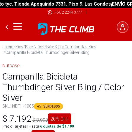
yc. Tienda Apoquindo 7331. Piso 9. Las Condes
¡ENVÍO GRATI
+56 2 2244 3777
|
Inicio
/
Kids
/
Bike Niños
/
Bike Kids
/
Campanillas Kids
/
Campanilla Bicicleta Thumbdinger Silver Bling
Nutcase
Campanilla Bicicleta
Thumbdinger Silver Bling / Color
Silver
SKU:
NBTH-1005
+5 VENDIDOS
$
7.192
20
% OFF
$
8.990
Precio Tarjetas: Hasta
6
cuotas de $
1.199