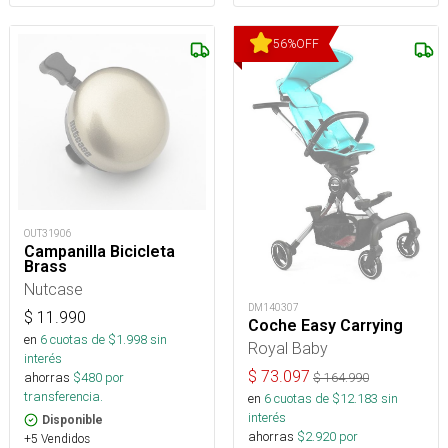
56
%
OFF
OUT31906
Campanilla Bicicleta
Brass
Nutcase
DM140307
$
11.990
Coche Easy Carrying
en
6
cuotas de $
1.998
sin
Royal Baby
interés
$
73.097
ahorras
$
480
por
$
164.990
transferencia.
en
6
cuotas de $
12.183
sin
interés
Disponible
ahorras
$
2.920
por
+5 Vendidos