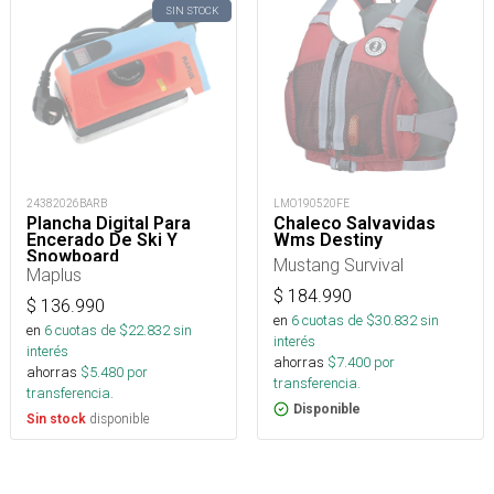
SIN STOCK
24382026BARB
LMO190520FE
Plancha Digital Para
Chaleco Salvavidas
Encerado De Ski Y
Wms Destiny
Snowboard
Mustang Survival
Maplus
$
184.990
$
136.990
en
6
cuotas de $
30.832
sin
en
6
cuotas de $
22.832
sin
interés
interés
ahorras
$
7.400
por
ahorras
$
5.480
por
transferencia.
transferencia.
Disponible
disponible
Sin stock