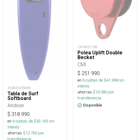
LM180511BA
Polea Uplift Double
Becket
CMI
$
251.990
en
6
cuotas de $
41.998
sin
interés
28482026BARB
ahorras
$
10.080
por
Tabla de Surf
transferencia.
Softboard
Andean
Disponible
$
318.990
en
6
cuotas de $
53.165
sin
interés
ahorras
$
12.760
por
transferencia.