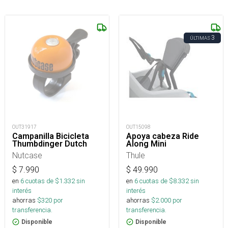
3
ÚLTIMAS
OUT31917
OUT15098
Campanilla Bicicleta
Apoya cabeza Ride
Thumbdinger Dutch
Along Mini
Nutcase
Thule
$
7.990
$
49.990
en
6
cuotas de $
1.332
sin
en
6
cuotas de $
8.332
sin
interés
interés
ahorras
$
320
por
ahorras
$
2.000
por
transferencia.
transferencia.
Disponible
Disponible