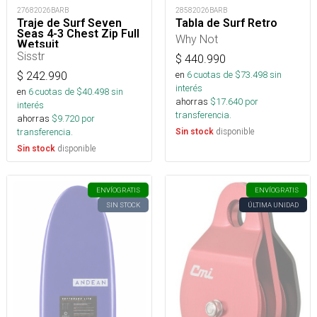
27682026BARB
28582026BARB
Traje de Surf Seven
Tabla de Surf Retro
Seas 4-3 Chest Zip Full
Why Not
Wetsuit
Sisstr
$
440.990
en
6
cuotas de $
73.498
sin
$
242.990
interés
en
6
cuotas de $
40.498
sin
ahorras
$
17.640
por
interés
transferencia.
ahorras
$
9.720
por
transferencia.
disponible
Sin stock
disponible
Sin stock
ENVÍO
GRATIS
ENVÍO
GRATIS
SIN STOCK
ÚLTIMA UNIDAD