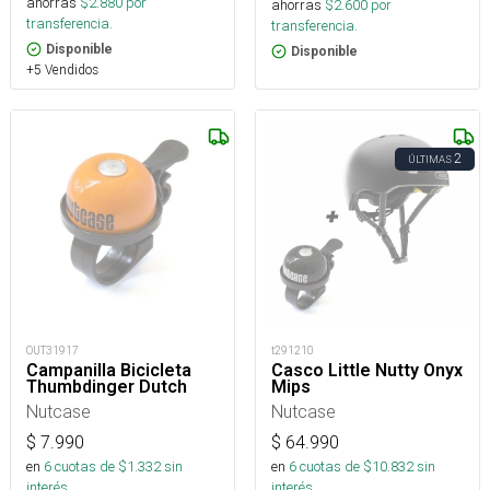
ahorras
$
2.880
por
ahorras
$
2.600
por
transferencia.
transferencia.
Disponible
Disponible
+5 Vendidos
2
ÚLTIMAS
OUT31917
t291210
Campanilla Bicicleta
Casco Little Nutty Onyx
Thumbdinger Dutch
Mips
Nutcase
Nutcase
$
7.990
$
64.990
en
6
cuotas de $
1.332
sin
en
6
cuotas de $
10.832
sin
interés
interés