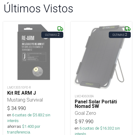
Últimos Vistos
2
2
ÚLTIMAS
ÚLTIMAS
LMO130510FE-R
Kit RE ARM J
LM240606BA
Mustang Survival
Panel Solar Portáti
Nomad 5W
$
34.990
Goal Zero
en
6
cuotas de $
5.832
sin
interés
$
97.990
ahorras
$
1.400
por
en
6
cuotas de $
16.332
sin
transferencia.
interés