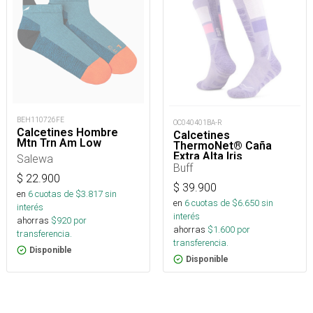
BEH110726FE
OC040401BA-R
Calcetines Hombre
Calcetines
Mtn Trn Am Low
ThermoNet® Caña
Extra Alta Iris
Salewa
Buff
$
22.900
$
39.900
en
6
cuotas de $
3.817
sin
en
6
cuotas de $
6.650
sin
interés
interés
ahorras
$
920
por
ahorras
$
1.600
por
transferencia.
transferencia.
Disponible
Disponible