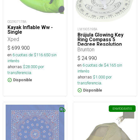
OD290717BA
Kayak Inflable Ww -
LM190519BA
Single
Brújula Glowing Key
Xped
Ring Compass 5
Degree Resolution
$
699.900
Brunton
en
6
cuotas de $
116.650
sin
$
24.990
interés
en
6
cuotas de $
4.165
sin
ahorras
$
28.000
por
interés
transferencia.
ahorras
$
1.000
por
Disponible
transferencia.
Disponible
ENVÍO
GRATIS