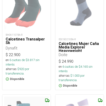
BH061107BA-R
Calcetines Transalper
DOI190210BA-R
Sk
Calcetines Mujer Caña
Media Explorer
Dynafit
Heavyweight
Doite
$
22.900
en
6
cuotas de $
3.817
sin
$
24.990
interés
en
6
cuotas de $
4.165
sin
ahorras
$
920
por
interés
transferencia.
ahorras
$
1.000
por
Disponible
transferencia.
Disponible