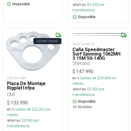
Disponible
ahorras
$
3.920
por
transferencia.
Disponible
ÚLTIMA UNIDAD
TEC271024FE-R
Caña Speedmaster
Surf Spinning 1062MH
3,15M 50-140G
Shimano
$
147.990
en
6
cuotas de $
24.665
sin
LM120510BA
Placa De Montaje
interés
Rigplat1nfpa
ahorras
$
5.920
por
CMI
transferencia.
Disponible
$
133.990
+5 Vendidos
en
6
cuotas de $
22.332
sin
interés
ahorras
$
5.360
por
transferencia.