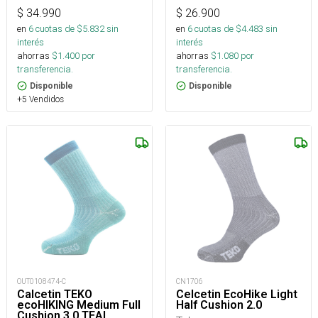
$
34.990
$
26.900
en
6
cuotas de $
5.832
sin
en
6
cuotas de $
4.483
sin
interés
interés
ahorras
$
1.400
por
ahorras
$
1.080
por
transferencia.
transferencia.
Disponible
Disponible
+5 Vendidos
OUT0108474-C
CN1706
Calcetin TEKO
Celcetin EcoHike Light
ecoHIKING Medium Full
Half Cushion 2.0
Cushion 3.0 TEAL