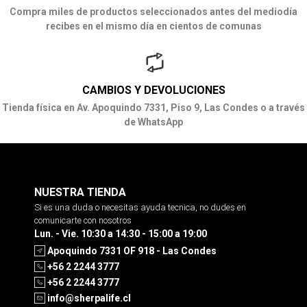
Compra miles de productos seleccionados antes del mediodía
recibes en el mismo día en cientos de comunas
CAMBIOS Y DEVOLUCIONES
Tienda física en Av. Apoquindo 7331, Piso 9, Las Condes o a través
de WhatsApp
NUESTRA TIENDA
Si es una duda o necesitas ayuda tecnica, no dudes en
comunicarte con nosotros
Lun. - Vie. 10:30 a 14:30 - 15:00 a 19:00
Apoquindo 7331 OF 918 - Las Condes
+56 2 2244 3777
+56 2 2244 3777
info@sherpalife.cl