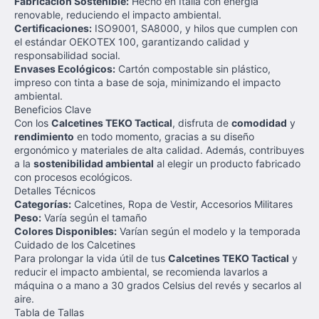
Fabricación Sostenible:
Hecho en Italia con energía
renovable, reduciendo el impacto ambiental.
Certificaciones:
ISO9001, SA8000, y hilos que cumplen con
el estándar OEKOTEX 100, garantizando calidad y
responsabilidad social.
Envases Ecológicos:
Cartón compostable sin plástico,
impreso con tinta a base de soja, minimizando el impacto
ambiental.
Beneficios Clave
Con los
Calcetines TEKO Tactical
, disfruta de
comodidad
y
rendimiento
en todo momento, gracias a su diseño
ergonómico y materiales de alta calidad. Además, contribuyes
a la
sostenibilidad ambiental
al elegir un producto fabricado
con procesos ecológicos.
Detalles Técnicos
Categorías:
Calcetines, Ropa de Vestir, Accesorios Militares
Peso:
Varía según el tamaño
Colores Disponibles:
Varían según el modelo y la temporada
Cuidado de los Calcetines
Para prolongar la vida útil de tus
Calcetines TEKO Tactical
y
reducir el impacto ambiental, se recomienda lavarlos a
máquina o a mano a 30 grados Celsius del revés y secarlos al
aire.
Tabla de Tallas