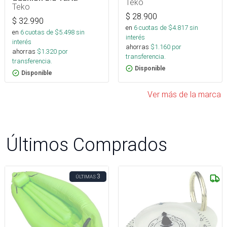
Teko
Teko
$
28.900
$
32.990
en
6
cuotas de $
4.817
sin
en
6
cuotas de $
5.498
sin
interés
interés
ahorras
$
1.160
por
ahorras
$
1.320
por
transferencia.
transferencia.
Disponible
Disponible
Ver más de la marca
Últimos Comprados
3
ÚLTIMAS