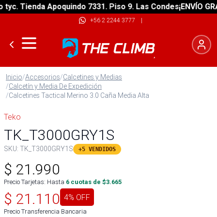
c. Tienda Apoquindo 7331. Piso 9. Las Condes
¡ENVÍO GRATIS
+56 2 2244 3777
|
Inicio
/
Accesorios
/
Calcetines y Medias
/
Calcetín y Media De Expedición
/
Calcetines Tactical Merino 3.0 Caña Media Alta
Teko
TK_T3000GRY1S
SKU:
TK_T3000GRY1S
+5 VENDIDOS
$
21.990
Precio Tarjetas: Hasta
6
cuotas de $
3.665
$
21.110
4
% OFF
Precio Transferencia Bancaria