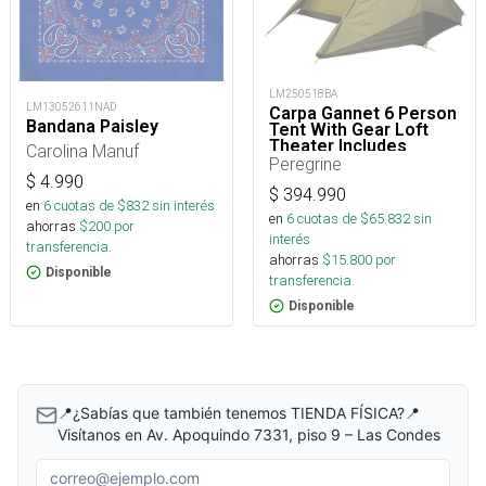
LM250518BA
LM13052611NAD
Carpa Gannet 6 Person
Bandana Paisley
Tent With Gear Loft
Theater Includes
Carolina Manuf
Footprint
Peregrine
$
4.990
$
394.990
en
6
cuotas de $
832
sin interés
en
6
cuotas de $
65.832
sin
ahorras
$
200
por
interés
transferencia.
ahorras
$
15.800
por
Disponible
transferencia.
Disponible
📍¿Sabías que también tenemos TIENDA FÍSICA?📍
Visítanos en Av. Apoquindo 7331, piso 9 – Las Condes
Correo electrónico