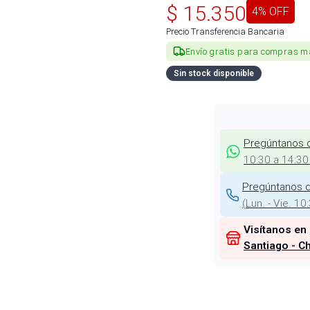
$
15.350
4
% OFF
Precio Transferencia Bancaria
Envío gratis para compras m
Sin stock disponible
Pregúntanos 
10:30 a 14:30
Pregúntanos d
(
Lun. - Vie. 10
Visítanos en
Santiago - Ch