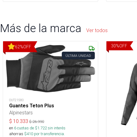
Más de la marca
Ver todos
30
%
OFF
62
%
OFF
ÚLTIMA UNIDAD
OUT21580
Guantes Teton Plus
Alpinestars
$
10.333
$
26.990
en
6
cuotas de $
1.722
sin interés
ahorras
$
410
por transferencia.