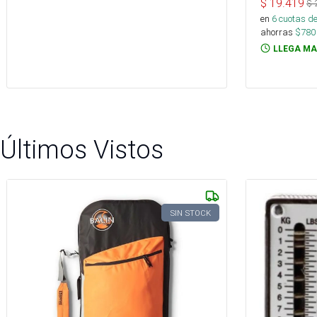
$
19.419
$
en
6
cuotas de
ahorras
$
780
LLEGA MA
Últimos Vistos
SIN STOCK