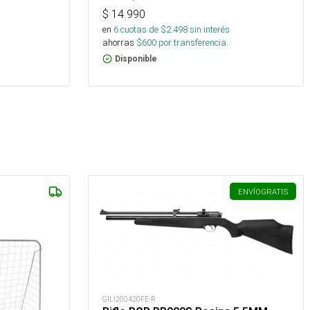
$
14.990
en
6
cuotas de $
2.498
sin interés
ahorras
$
600
por transferencia.
Disponible
ENVÍO
GRATIS
GILI200420FE-R