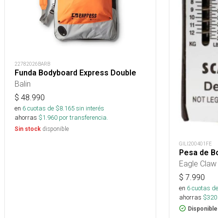
22782026BARB
Funda Bodyboard Express Double
Balin
$
48.990
en
6
cuotas de $
8.165
sin interés
ahorras
$
1.960
por transferencia.
disponible
Sin stock
GILI200401FE
Pesa de Bo
Eagle Claw
$
7.990
en
6
cuotas de
ahorras
$
320
Disponible