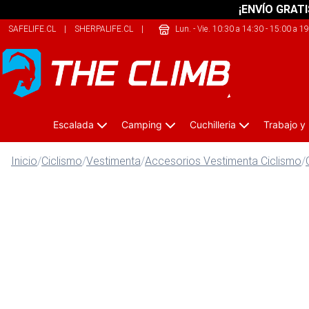
¡ENVÍO GRATI
SAFELIFE.CL
|
SHERPALIFE.CL
|
THEARMY.CL
Lun. - Vie. 10:30 a 14:30 - 15:00 a 1
Escalada
Camping
Cuchilleria
Trabajo y
Inicio
/
Ciclismo
/
Vestimenta
/
Accesorios Vestimenta Ciclismo
/