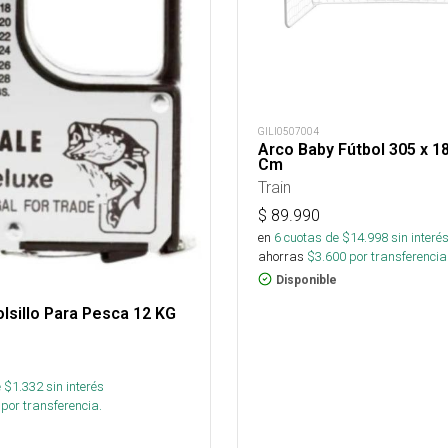
GILI0507004
Arco Baby Fútbol 305 x 1
Cm
Train
$
89.990
en
6
cuotas de $
14.998
sin interé
ahorras
$
3.600
por transferencia
Disponible
lsillo Para Pesca 12 KG
 $
1.332
sin interés
por transferencia.