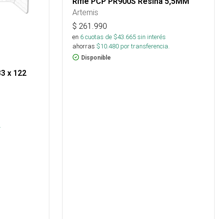
Rifle PCP PR900S Resina 5,5MM
Artemis
$
261.990
en
6
cuotas de $
43.665
sin interés
ahorras
$
10.480
por transferencia.
Disponible
83 x 122
s
.