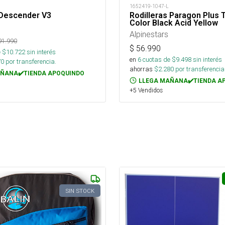
1652419-1047-L
Descender V3
Rodilleras Paragon Plus Ta
Color Black Acid Yellow
Alpinestars
91.990
$
56.990
 $
10.722
sin interés
en
6
cuotas de $
9.498
sin interés
70
por transferencia.
ahorras
$
2.280
por transferencia
ÑANA✔️TIENDA APOQUINDO
LLEGA MAÑANA✔️TIENDA A
+5 Vendidos
SIN STOCK