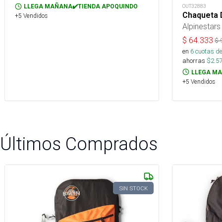
OUT32883
LLEGA MAÑANA✔️TIENDA APOQUINDO
Chaqueta 
+5 Vendidos
Alpinestars
$
64.333
$
en
6
cuotas de
ahorras
$
2.5
LLEGA MA
+5 Vendidos
Últimos Comprados
SIN STOCK