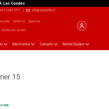
9. Las Condes
56 2 2244 3777
|
info@sherpalife.cl
DACIÓN
OFERTAS
MARCAS
DESPACHO 24 HRS
lo
Electronica
Calzado
Rental Equipo
mer 15
$
2.665