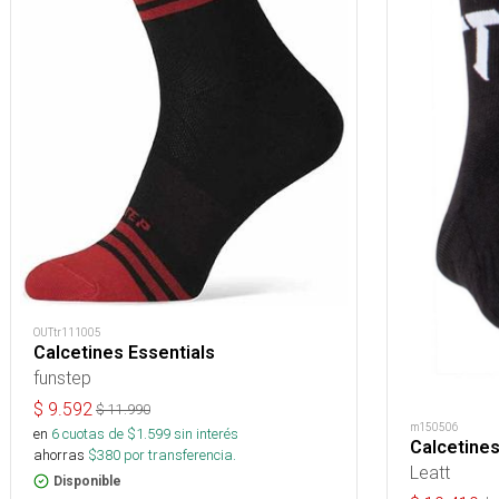
OUTtr111005
Calcetines Essentials
funstep
$
9.592
$
11.990
m150506
en
6
cuotas de $
1.599
sin interés
Calcetines
ahorras
$
380
por transferencia.
Leatt
Disponible