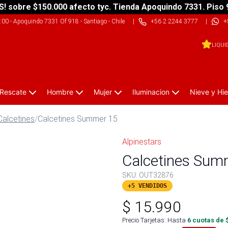
S! sobre $150.000 afecto tyc. Tienda Apoquindo 7331. Piso 
9:00
-
Apoquindo 7331 Of 918 - Santiago - Chile
|
+56 2 2244 3777
|
+
LIQUI
 Rescate
Hombre
Mujer
Iluminacion
Nieve y Hie
Calcetines
/
Calcetines Summer 15
Alpinestars
Calcetines Sum
SKU:
OUT32876
+5 VENDIDOS
$
15.990
Precio Tarjetas: Hasta
6
cuotas de 