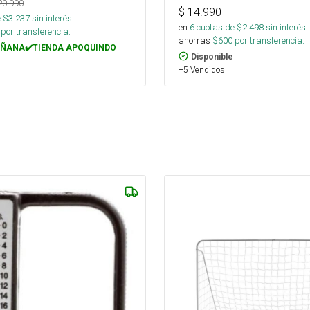
20.990
$
14.990
 $
3.237
sin interés
en
6
cuotas de $
2.498
sin interés
por transferencia.
ahorras
$
600
por transferencia.
ÑANA✔️TIENDA APOQUINDO
Disponible
+5 Vendidos