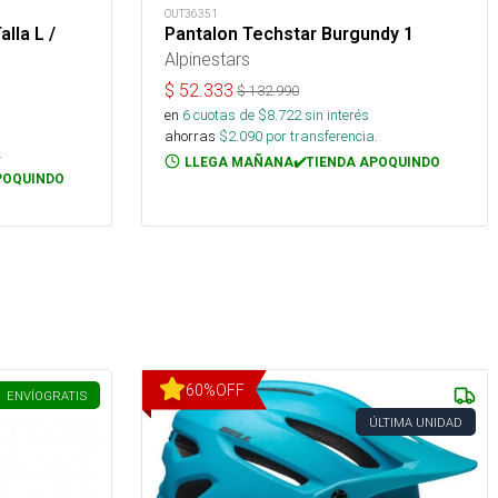
OUT36351
lla L /
Pantalon Techstar Burgundy 1
Alpinestars
$
52.333
$
132.990
en
6
cuotas de $
8.722
sin interés
ahorras
$
2.090
por transferencia.
.
LLEGA MAÑANA✔️TIENDA APOQUINDO
POQUINDO
60
%
OFF
ENVÍO
GRATIS
ÚLTIMA UNIDAD