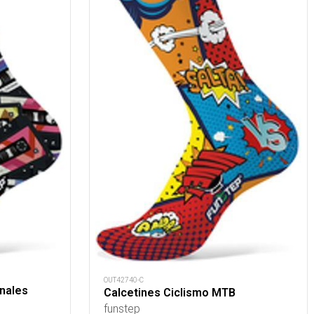
OUT42740-C
inales
Calcetines Ciclismo MTB
funstep