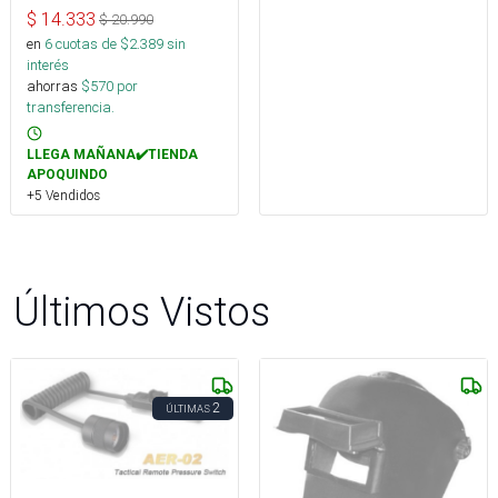
$
14.333
$
20.990
en
6
cuotas de $
2.389
sin
interés
ahorras
$
570
por
transferencia.
LLEGA MAÑANA✔️TIENDA
APOQUINDO
+5 Vendidos
Últimos Vistos
2
ÚLTIMAS