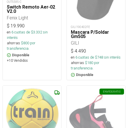
OUT5585-C
Switch Remoto Aer-02
V2.0
Fenix Light
$
19.990
GILI190402FE
Mascara P/Soldar
en
6
cuotas de $
3.332
sin
Gm505
interés
GILI
ahorras
$
800
por
transferencia.
$
4.490
Disponible
en
6
cuotas de $
748
sin interés
+10 Vendidos
ahorras
$
180
por
transferencia.
Disponible
ENVÍO
GRATIS