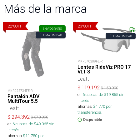
Más de la marca
22
%
OFF
23
%
OFF
ENVÍO
GRATIS
ÚLTIMA UNIDAD
ÚLTIMA UNIDAD
MKR040209FE-R
Lentes RideViz PRO 17
VLT S
Leatt
$
119.192
$
153.990
MKR022734FE-R
en
6
cuotas de $
19.865
sin
Pantalón ADV
interés
MultiTour 5.5
ahorras
$
4.770
por
Leatt
transferencia.
$
294.392
$
378.990
Disponible
en
6
cuotas de $
49.065
sin
interés
ahorras
$
11.780
por