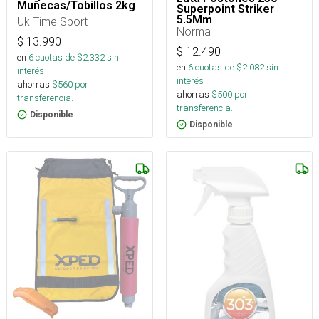
Muñecas/Tobillos 2kg
Superpoint Striker
5,5Mm
Uk Time Sport
Norma
$
13.990
$
12.490
en
6
cuotas de $
2.332
sin
en
6
cuotas de $
2.082
sin
interés
interés
ahorras
$
560
por
ahorras
$
500
por
transferencia.
transferencia.
Disponible
Disponible