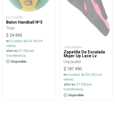
GIL210429BA
Balon Handball Nº3
Train
$
24.990
en
6
cuotas de $
4.165
sin
interés
LM050605BA-R
ahorras
$
1.000
por
Zapatilla De Escalada
Mujer Up Lace Lv
transferencia.
Unparallel
Disponible
$
187.990
en
6
cuotas de $
31.332
sin
interés
ahorras
$
7.520
por
transferencia.
Disponible