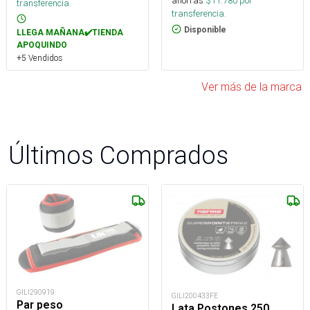
ahorras
$
11.780
por
transferencia.
transferencia.
Disponible
LLEGA MAÑANA✔️TIENDA
APOQUINDO
+5 Vendidos
Ver más de la marca
Últimos Comprados
GILI290919
GILI200433FE
Par peso
Lata Postones 250