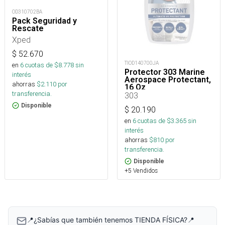
OD310702BA
Pack Seguridad y
Rescate
Xped
$
52.670
TIOD140700JA
en
6
cuotas de $
8.778
sin
Protector 303 Marine
interés
Aerospace Protectant,
ahorras
$
2.110
por
16 Oz
transferencia.
303
Disponible
$
20.190
en
6
cuotas de $
3.365
sin
interés
ahorras
$
810
por
transferencia.
Disponible
+5 Vendidos
📍¿Sabías que también tenemos TIENDA FÍSICA?📍