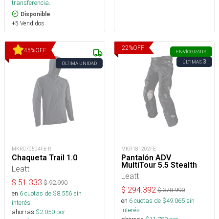
transferencia.
Disponible
+5 Vendidos
22
%
OFF
45
%
OFF
ENVÍO
GRATIS
3
ÚLTIMAS
ÚLTIMA UNIDAD
MKR070504FE-R
MKR181202FE
Chaqueta Trail 1.0
Pantalón ADV
MultiTour 5.5 Stealth
Leatt
Leatt
$
51.333
$
92.990
$
294.392
$
378.990
en
6
cuotas de $
8.556
sin
en
6
cuotas de $
49.065
sin
interés
interés
ahorras
$
2.050
por