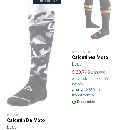
ÚLTIMA UNIDAD
MKR022721FE-R
Calcetines Moto
Leatt
$
20.793
$
28.990
en
6
cuotas de $
3.466
sin
interés
ahorras
$
830
por
transferencia.
Disponible
m150306
Calcetin De Moto
Leatt