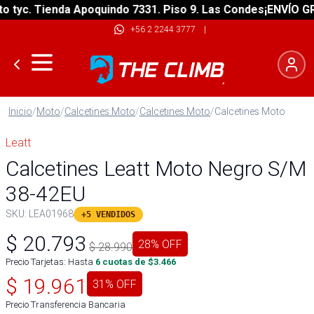
yc. Tienda Apoquindo 7331. Piso 9. Las Condes
¡ENVÍO GRATI
+56 2 2244 3777
|
Inicio
/
Moto
/
Calcetines Moto
/
Calcetines Moto
/
Calcetines Moto
Leatt
Calcetines Leatt Moto Negro S/M
38-42EU
SKU:
LEA01968
+5 VENDIDOS
$
20.793
28
% OFF
$
28.990
Precio Tarjetas: Hasta
6
cuotas de $
3.466
$
19.961
31
% OFF
Precio Transferencia Bancaria