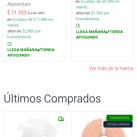
en
6
cuotas de $
6.389
sin
Alpinestars
interés
$
71.333
ahorras
$
1.530
por
$
101.990
transferencia.
en
6
cuotas de $
11.889
sin
interés
ahorras
$
2.850
por
LLEGA MAÑANA✔️TIENDA
transferencia.
APOQUINDO
LLEGA MAÑANA✔️TIENDA
APOQUINDO
Ver más de la marca
Últimos Comprados
ENVÍO
GRATIS
ÚLTIMA UNIDAD