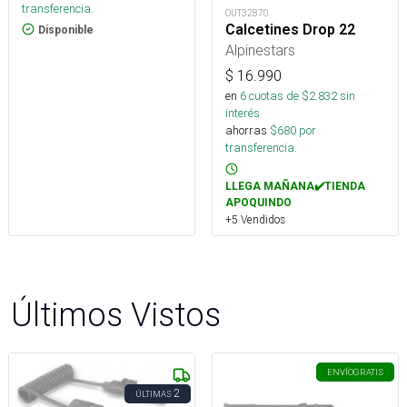
transferencia.
OUT32870
Calcetines Drop 22
Disponible
Alpinestars
$
16.990
en
6
cuotas de $
2.832
sin
interés
ahorras
$
680
por
transferencia.
LLEGA MAÑANA✔️TIENDA
APOQUINDO
+5 Vendidos
Últimos Vistos
ENVÍO
GRATIS
2
ÚLTIMAS