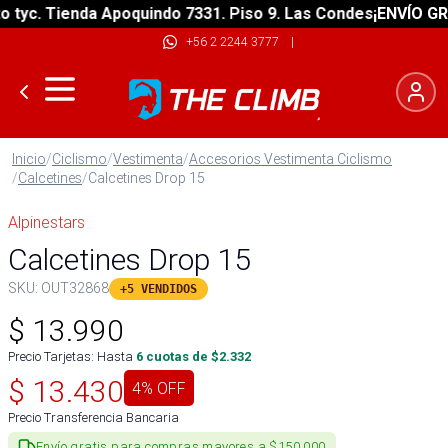
c. Tienda Apoquindo 7331. Piso 9. Las Condes
¡ENVÍO GRATIS
+56 2 2244 3777
|
Inicio
/
Ciclismo
/
Vestimenta
/
Accesorios Vestimenta Ciclismo
/
Calcetines
/
Calcetines Drop 15
Alpinestars
Calcetines Drop 15
SKU:
OUT32868
+5 VENDIDOS
$
13.990
Precio Tarjetas: Hasta
6
cuotas de $
2.332
$
13.430
4
% OFF
Precio Transferencia Bancaria
Envío gratis para compras mayores a $150.000