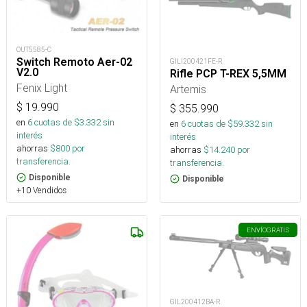
OUT5585-C
Switch Remoto Aer-02
GILI200421FE-R
V2.0
Rifle PCP T-REX 5,5MM
Fenix Light
Artemis
$
19.990
$
355.990
en
6
cuotas de $
3.332
sin
en
6
cuotas de $
59.332
sin
interés
interés
ahorras
$
800
por
ahorras
$
14.240
por
transferencia.
transferencia.
Disponible
Disponible
+10 Vendidos
ENVÍO
GRATIS
GIL200412BA-R