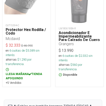
OUT15394-C
LM180618BA-R
Protector Hex Rodilla /
Acondicionador E
Codo
Impermeabilizante
Mcdavid
Para Calzado De Cuero
75 Ml
Grangers
$
32.333
$
46.990
$
13.990
en
6
cuotas de $
5.389
sin
interés
en
6
cuotas de $
2.332
sin
ahorras
$
1.290
por
interés
transferencia.
ahorras
$
560
por
transferencia.
LLEGA MAÑANA✔️TIENDA
Disponible
APOQUINDO
+5 Vendidos
📍¿Sabías que también tenemos TIENDA FÍSICA?📍