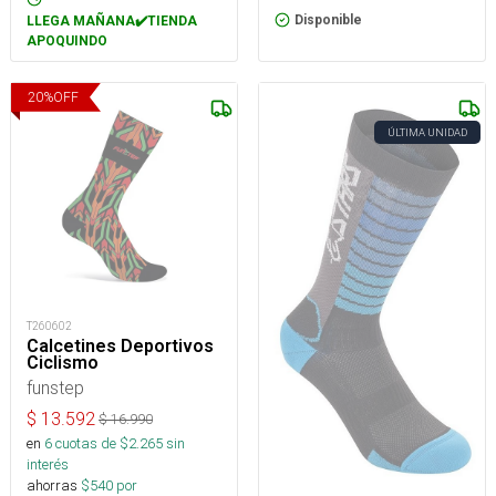
Disponible
LLEGA MAÑANA✔️TIENDA
APOQUINDO
20
%
OFF
ÚLTIMA UNIDAD
T260602
Calcetines Deportivos
Ciclismo
funstep
$
13.592
$
16.990
en
6
cuotas de $
2.265
sin
interés
ahorras
$
540
por