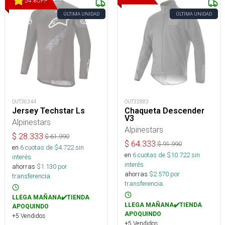
54
%
OFF
ÚLTIMA UNIDAD
ÚLTIMA UNIDAD
OUT36344
OUT32883
Jersey Techstar Ls
Chaqueta Descender
V3
Alpinestars
Alpinestars
$
28.333
$
61.990
$
64.333
$
91.990
en
6
cuotas de $
4.722
sin
en
6
cuotas de $
10.722
sin
interés
interés
ahorras
$
1.130
por
ahorras
$
2.570
por
transferencia.
transferencia.
LLEGA MAÑANA✔️TIENDA
LLEGA MAÑANA✔️TIENDA
APOQUINDO
APOQUINDO
+5 Vendidos
+5 Vendidos