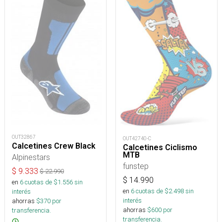
OUT32867
OUT42740-C
Calcetines Crew Black
Calcetines Ciclismo
MTB
Alpinestars
funstep
$
9.333
$
22.990
$
14.990
en
6
cuotas de $
1.556
sin
en
6
cuotas de $
2.498
sin
interés
interés
ahorras
$
370
por
ahorras
$
600
por
transferencia.
transferencia.