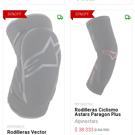
30
%
OFF
30
%
OFF
TEF100215-C
Rodilleras Ciclismo
Astars Paragon Plus
Alpinestars
OUT41692-C
$
38.333
$
54.990
Rodilleras Vector