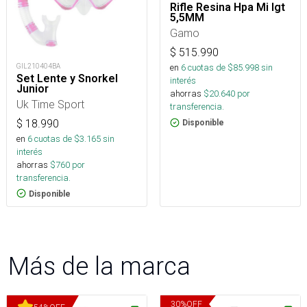
Rifle Resina Hpa Mi Igt
5,5MM
Gamo
$
515.990
GIL210404BA
en
6
cuotas de $
85.998
sin
Set Lente y Snorkel
interés
Junior
ahorras
$
20.640
por
Uk Time Sport
transferencia.
$
18.990
Disponible
en
6
cuotas de $
3.165
sin
interés
ahorras
$
760
por
transferencia.
Disponible
Más de la marca
30
%
OFF