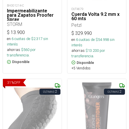
BH301214-C
OUT4679
Impermeabilizante
Cuerda Volta 9.2 mm x
para Zapatos Proofer
60 mts
Spray
STORM
Petzl
$
13.900
$
329.990
en
6
cuotas de $
2.317
sin
en
6
cuotas de $
54.998
sin
interés
interés
ahorras
$
560
por
ahorras
$
13.200
por
transferencia.
transferencia.
Disponible
Disponible
+5 Vendidos
31
%
OFF
2
2
ÚLTIMAS
ÚLTIMAS