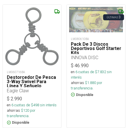
3
ÚLTIMAS
LM080610BA
Pack De 3 Discos
Deportivos Golf Starter
Kits
INNOVA DISC
$
46.990
en
6
cuotas de $
7.832
sin
LM060716BA
Destorcedor De Pesca
interés
3-Way Swivel Para
ahorras
$
1.880
por
Línea Y Señuelo
transferencia.
Eagle Claw
Disponible
$
2.990
en
6
cuotas de $
498
sin interés
ahorras
$
120
por
transferencia.
Disponible