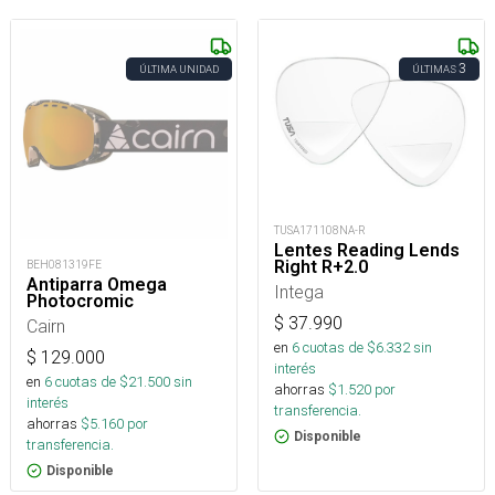
3
ÚLTIMA UNIDAD
ÚLTIMAS
TUSA171108NA-R
Lentes Reading Lends
Right R+2.0
BEH081319FE
Antiparra Omega
Intega
Photocromic
$
37.990
Cairn
en
6
cuotas de $
6.332
sin
$
129.000
interés
en
6
cuotas de $
21.500
sin
ahorras
$
1.520
por
interés
transferencia.
ahorras
$
5.160
por
Disponible
transferencia.
Disponible