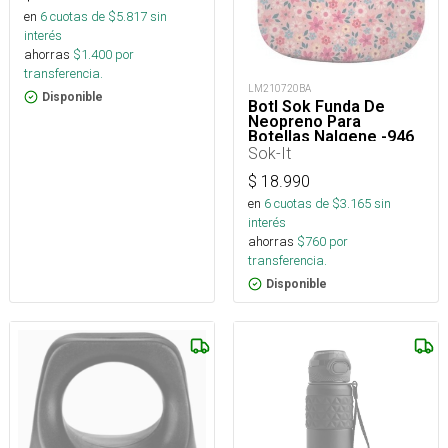
en
6
cuotas de $
5.817
sin
interés
ahorras
$
1.400
por
transferencia.
LM210720BA
Disponible
Botl Sok Funda De
Neopreno Para
Botellas Nalgene -946
Ml
Sok-It
$
18.990
en
6
cuotas de $
3.165
sin
interés
ahorras
$
760
por
transferencia.
Disponible