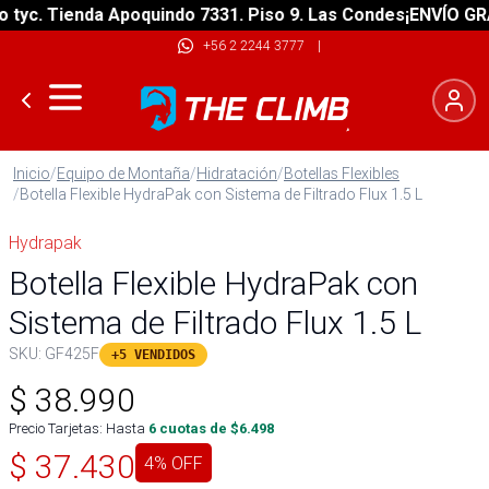
c. Tienda Apoquindo 7331. Piso 9. Las Condes
¡ENVÍO GRATIS
+56 2 2244 3777
|
Inicio
/
Equipo de Montaña
/
Hidratación
/
Botellas Flexibles
/
Botella Flexible HydraPak con Sistema de Filtrado Flux 1.5 L
Hydrapak
Botella Flexible HydraPak con
Sistema de Filtrado Flux 1.5 L
SKU:
GF425F
+5 VENDIDOS
$
38.990
Precio Tarjetas: Hasta
6
cuotas de $
6.498
$
37.430
4
% OFF