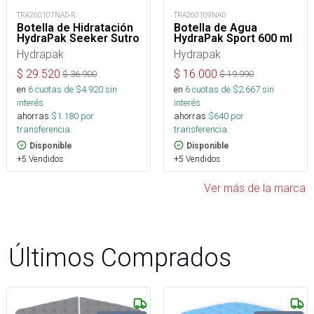
TRA260107NAD-R
TRA260109NAD
Botella de Hidratación
Botella de Agua
HydraPak Seeker Sutro
HydraPak Sport 600 ml
Hydrapak
Hydrapak
$
29.520
$
16.000
$
36.900
$
19.990
en
6
cuotas de $
4.920
sin
en
6
cuotas de $
2.667
sin
interés
interés
ahorras
$
1.180
por
ahorras
$
640
por
transferencia.
transferencia.
Disponible
Disponible
+5 Vendidos
+5 Vendidos
Ver más de la marca
Últimos Comprados