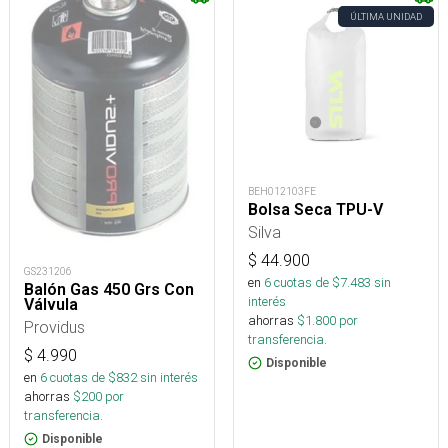
ÚLTIMA UNIDAD
BEH012103FE
Bolsa Seca TPU-V
Silva
$
44.900
GS231206
en
6
cuotas de $
7.483
sin
Balón Gas 450 Grs Con
interés
Válvula
ahorras
$
1.800
por
Providus
transferencia.
$
4.990
Disponible
en
6
cuotas de $
832
sin interés
ahorras
$
200
por
transferencia.
Disponible