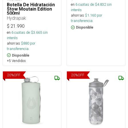
Botella De Hidratación
en
6
cuotas de $
4.832
sin
Stow Moutain Edition
interés
500ml
ahorras
$
1.160
por
Hydrapak
transferencia.
$
21.990
Disponible
en
6
cuotas de $
3.665
sin
interés
ahorras
$
880
por
transferencia.
Disponible
+5 Vendidos
20
%
OFF
20
%
OFF