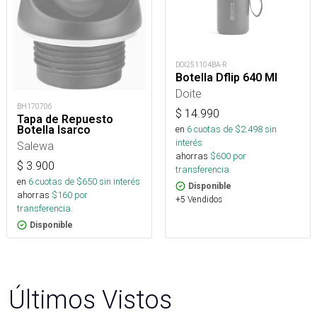
DOI251104BA-R
Botella Dflip 640 Ml
Doite
BH170706
$
14.990
Tapa de Repuesto
Botella Isarco
en
6
cuotas de $
2.498
sin
interés
Salewa
ahorras
$
600
por
$
3.900
transferencia.
en
6
cuotas de $
650
sin interés
Disponible
ahorras
$
160
por
+5 Vendidos
transferencia.
Disponible
Últimos Vistos