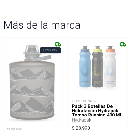
Más de la marca
2
ÚLTIMAS
TRA270101NAD-R
Pack 3 Botellas De
Hidratación Hydrapak
Tempo Running 400 Ml
Hydrapak
$
28.990
TRA072601