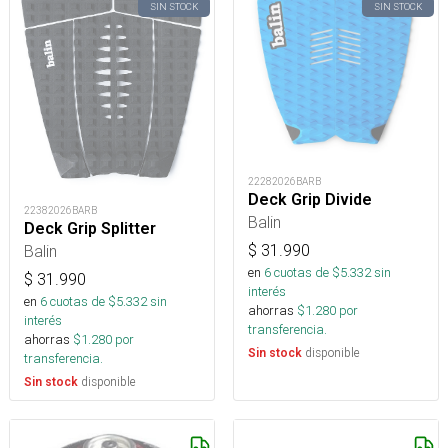
SIN STOCK
SIN STOCK
22282026BARB
Deck Grip Divide
22382026BARB
Balin
Deck Grip Splitter
$
31.990
Balin
en
6
cuotas de $
5.332
sin
$
31.990
interés
en
6
cuotas de $
5.332
sin
ahorras
$
1.280
por
interés
transferencia.
ahorras
$
1.280
por
disponible
Sin stock
transferencia.
disponible
Sin stock