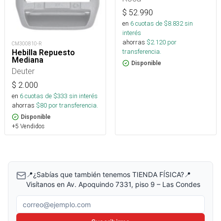
$
52.990
en
6
cuotas de $
8.832
sin
interés
ahorras
$
2.120
por
CM300810-R
transferencia.
Hebilla Repuesto
Mediana
Disponible
Deuter
$
2.000
en
6
cuotas de $
333
sin interés
ahorras
$
80
por transferencia.
Disponible
+5 Vendidos
📍¿Sabías que también tenemos TIENDA FÍSICA?📍
Visítanos en Av. Apoquindo 7331, piso 9 – Las Condes
Correo electrónico