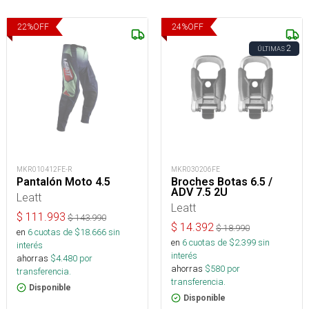
22
%
OFF
24
%
OFF
2
ÚLTIMAS
MKR010412FE-R
MKR030206FE
Pantalón Moto 4.5
Broches Botas 6.5 /
ADV 7.5 2U
Leatt
Leatt
$
111.993
$
143.990
$
14.392
$
18.990
en
6
cuotas de $
18.666
sin
en
6
cuotas de $
2.399
sin
interés
interés
ahorras
$
4.480
por
ahorras
$
580
por
transferencia.
transferencia.
Disponible
Disponible