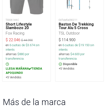
T3006144-C
OUTidefix090211
Short Lifestyle
Baston De Trekking
Slambozo 20
Tour Alu 5 Cross
Fox Racing
TSL Outdoor
$
22.046
$
114.900
$
44.990
en
6
cuotas de $
3.674
sin
en
6
cuotas de $
19.150
sin
interés
interés
ahorras
$
880
por
ahorras
$
4.600
por
transferencia.
transferencia.
Disponible
+5 Vendidos
LLEGA MAÑANA✔️TIENDA
APOQUINDO
+5 Vendidos
Más de la marca