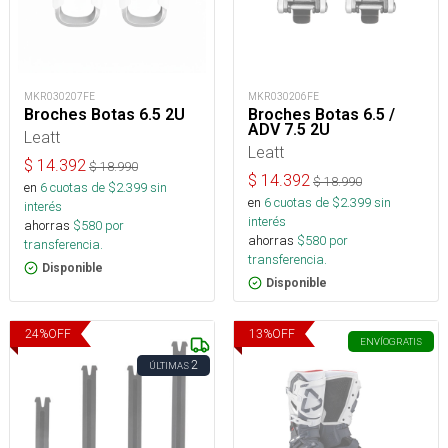
MKR030207FE
MKR030206FE
Broches Botas 6.5 2U
Broches Botas 6.5 /
ADV 7.5 2U
Leatt
Leatt
$
14.392
$
18.990
$
14.392
$
18.990
en
6
cuotas de $
2.399
sin
en
6
cuotas de $
2.399
sin
interés
interés
ahorras
$
580
por
ahorras
$
580
por
transferencia.
transferencia.
Disponible
Disponible
24
%
OFF
13
%
OFF
ENVÍO
GRATIS
2
ÚLTIMAS