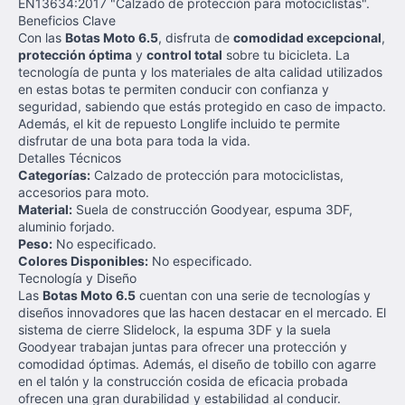
EN13634:2017 "Calzado de protección para motociclistas".
Beneficios Clave
Con las
Botas Moto 6.5
, disfruta de
comodidad excepcional
,
protección óptima
y
control total
sobre tu bicicleta. La
tecnología de punta y los materiales de alta calidad utilizados
en estas botas te permiten conducir con confianza y
seguridad, sabiendo que estás protegido en caso de impacto.
Además, el kit de repuesto Longlife incluido te permite
disfrutar de una bota para toda la vida.
Detalles Técnicos
Categorías:
Calzado de protección para motociclistas,
accesorios para moto.
Material:
Suela de construcción Goodyear, espuma 3DF,
aluminio forjado.
Peso:
No especificado.
Colores Disponibles:
No especificado.
Tecnología y Diseño
Las
Botas Moto 6.5
cuentan con una serie de tecnologías y
diseños innovadores que las hacen destacar en el mercado. El
sistema de cierre Slidelock, la espuma 3DF y la suela
Goodyear trabajan juntas para ofrecer una protección y
comodidad óptimas. Además, el diseño de tobillo con agarre
en el talón y la construcción cosida de eficacia probada
ofrecen una gran durabilidad y estabilidad al conducir.