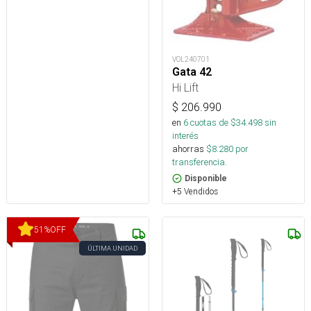
VOL240701
Gata 42
Hi Lift
$
206.990
en
6
cuotas de $
34.498
sin
interés
ahorras
$
8.280
por
transferencia.
Disponible
+5 Vendidos
51
%
OFF
ÚLTIMA UNIDAD