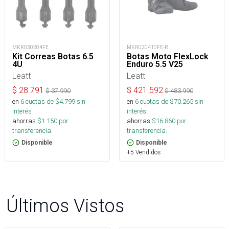
MKR030204FE
MKR020410FE-R
Kit Correas Botas 6.5
Botas Moto FlexLock
4U
Enduro 5.5 V25
Leatt
Leatt
$
28.791
$
421.592
$
37.990
$
483.990
en
6
cuotas de $
4.799
sin
en
6
cuotas de $
70.265
sin
interés
interés
ahorras
$
1.150
por
ahorras
$
16.860
por
transferencia.
transferencia.
Disponible
Disponible
+5 Vendidos
Últimos Vistos