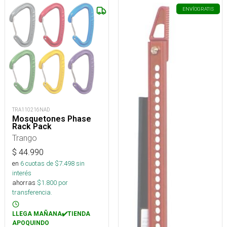
ENVÍO
GRATIS
TRA110216NAD
Mosquetones Phase
Rack Pack
Trango
$
44.990
en
6
cuotas de $
7.498
sin
interés
ahorras
$
1.800
por
transferencia.
LLEGA MAÑANA✔️TIENDA
APOQUINDO