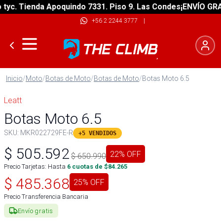
. Tienda Apoquindo 7331. Piso 9. Las Condes
¡ENVÍO GRATIS!
+56 2 2244 3777
|
Inicio
/
Moto
/
Botas de Moto
/
Botas de Moto
/
Botas Moto 6.5
Leatt
Botas Moto 6.5
SKU:
MKR022729FE-R
+5 VENDIDOS
$
505.592
22
% OFF
$
650.990
Precio Tarjetas: Hasta
6
cuotas de $
84.265
$
485.368
25
% OFF
Precio Transferencia Bancaria
Envío gratis