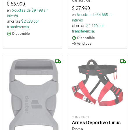
Celestron
$
56.990
$
27.990
en
6
cuotas de $
9.498
sin
en
6
cuotas de $
4.665
sin
interés
interés
ahorras
$
2.280
por
ahorras
$
1.120
por
transferencia.
transferencia.
Disponible
Disponible
+5 Vendidos
CHM270701
Arnes Deportivo Linus
Roca