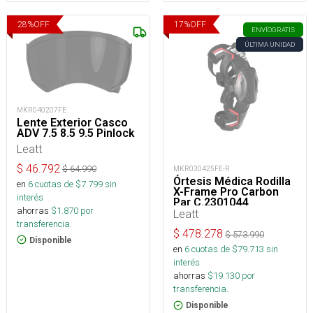
28
%
OFF
17
%
OFF
ENVÍO
GRATIS
ÚLTIMA UNIDAD
MKR040207FE
Lente Exterior Casco
ADV 7.5 8.5 9.5 Pinlock
Leatt
$
46.792
$
64.990
MKR030425FE-R
Órtesis Médica Rodilla
en
6
cuotas de $
7.799
sin
X-Frame Pro Carbon
interés
Par C.2301044
ahorras
$
1.870
por
Leatt
transferencia.
$
478.278
$
573.990
Disponible
en
6
cuotas de $
79.713
sin
interés
ahorras
$
19.130
por
transferencia.
Disponible