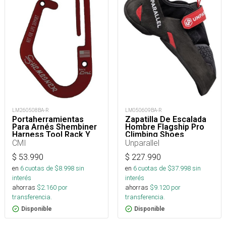
LM050609BA-R
LM260508BA-R
Zapatilla De Escalada
Portaherramientas
Hombre Flagship Pro
Para Arnés Shembiner
Climbing Shoes
Harness Tool Rack Y
Arborismo
Unparallel
CMI
$
227.990
$
53.990
en
6
cuotas de $
37.998
sin
en
6
cuotas de $
8.998
sin
interés
interés
ahorras
$
9.120
por
ahorras
$
2.160
por
transferencia.
transferencia.
Disponible
Disponible