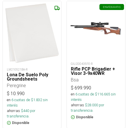
ENVÍO
GRATIS
GILI200435FE-R
Rifle PCP Brigadier +
LM210521BA-R
Visor 3-9x40WR
Lona De Suelo Poly
Groundsheets
Bsa
Peregrine
$
699.990
$
10.990
en
6
cuotas de $
116.665
sin
interés
en
6
cuotas de $
1.832
sin
ahorras
$
28.000
por
interés
transferencia.
ahorras
$
440
por
transferencia.
Disponible
Disponible