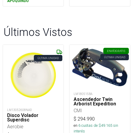
APOQUINDO
Últimos Vistos
ENVÍO
GRATIS
ÚLTIMA UNIDAD
ÚLTIMA UNIDAD
LM180515BA
Ascendedor Twin
Arborist Expedition
CMI
LM13052608NAD
Disco Volador
$
294.990
Superdisc
en
6
cuotas de $
49.165
sin
Aerobie
interés