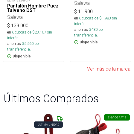
BEH012224FE-R
Salewa
Pantalón Hombre Puez
Talveno DST
$
11.900
Salewa
en
6
cuotas de $
1.983
sin
interés
$
139.000
ahorras
$
480
por
en
6
cuotas de $
23.167
sin
transferencia.
interés
Disponible
ahorras
$
5.560
por
transferencia.
Disponible
Ver más de la marca
Últimos Comprados
ENVÍO
GRATIS
ÚLTIMA UNIDAD