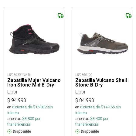
LIP050301NA-R
LIP2306106
Zapatilla Mujer Vulcano
Zapatilla Vulcano Shell
Iron Stone Mid B-Dry
Stone B-Dry
Lippi
Lippi
$
94.990
$
84.990
en
6
cuotas de $
15.832
sin
en
6
cuotas de $
14.165
sin
interés
interés
ahorras
$
3.800
por
ahorras
$
3.400
por
transferencia.
transferencia.
Disponible
Disponible