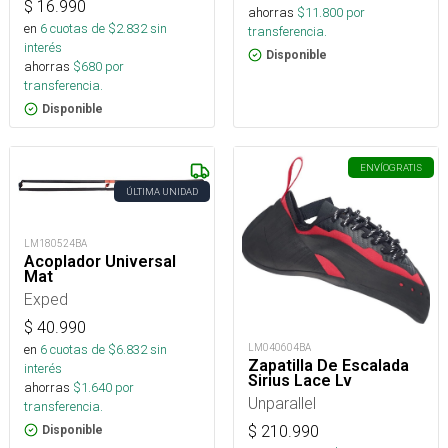
$
16.990
ahorras
$
11.800
por
en
6
cuotas de $
2.832
sin
transferencia.
interés
Disponible
ahorras
$
680
por
transferencia.
Disponible
ENVÍO
GRATIS
ÚLTIMA UNIDAD
LM180524BA
Acoplador Universal
Mat
Exped
$
40.990
en
6
cuotas de $
6.832
sin
LM040604BA
Zapatilla De Escalada
interés
Sirius Lace Lv
ahorras
$
1.640
por
Unparallel
transferencia.
$
210.990
Disponible