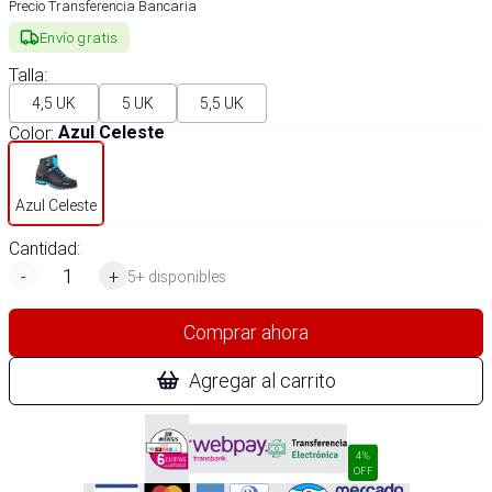
Precio Transferencia Bancaria
Envío gratis
Talla
:
4,5 UK
5 UK
5,5 UK
Color
:
Azul Celeste
Azul Celeste
Cantidad:
-
+
5+ disponibles
Comprar ahora
Agregar al carrito
4%
OFF