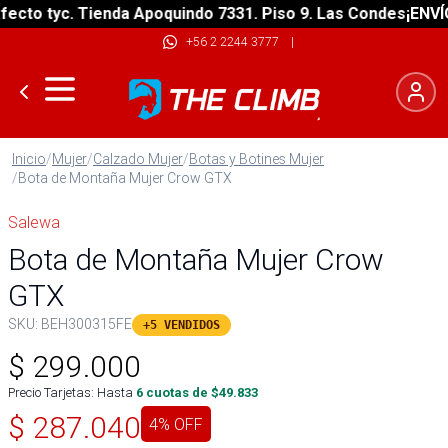
to tyc. Tienda Apoquindo 7331. Piso 9. Las Condes
¡ENVÍO G
+56 2 2244 3777
|
Inicio
/
Mujer
/
Calzado Mujer
/
Botas y Botines Mujer
/
Bota de Montaña Mujer Crow GTX
Salewa
Bota de Montaña Mujer Crow
GTX
SKU:
BEH300315FE
+5 VENDIDOS
$
299.000
Precio Tarjetas: Hasta
6
cuotas de $
49.833
$
287.040
4
% OFF