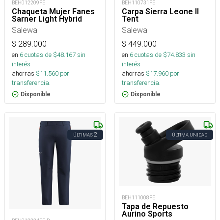
BEH012209FE
BEH110731FE
Chaqueta Mujer Fanes
Carpa Sierra Leone II
Sarner Light Hybrid
Tent
Salewa
Salewa
$
289.000
$
449.000
en
6
cuotas de $
48.167
sin
en
6
cuotas de $
74.833
sin
interés
interés
ahorras
$
11.560
por
ahorras
$
17.960
por
transferencia.
transferencia.
Disponible
Disponible
2
ÚLTIMAS
ÚLTIMA UNIDAD
BEH111008FE
Tapa de Repuesto
Aurino Sports