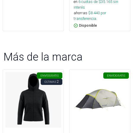
en
6
cuotas de $
35.165
sin
interés
ahorras
$
8.440
por
transferencia.
Disponible
Más de la marca
ENVÍO
GRATIS
ENVÍO
GRATIS
2
ÚLTIMAS