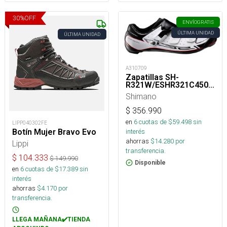
30
%
OFF
ENVÍO
GRATIS
ÚLTIMA UNIDAD
ÚLTIMA UNIDAD
A310709
Zapatillas SH-
R321W/ESHR321C450WF
Shimano
$
356.990
en
6
cuotas de $
59.498
sin
LIPP040302FE
interés
Botín Mujer Bravo Evo
ahorras
$
14.280
por
Lippi
transferencia.
$
104.333
$
149.990
Disponible
en
6
cuotas de $
17.389
sin
interés
ahorras
$
4.170
por
transferencia.
LLEGA MAÑANA✔️TIENDA