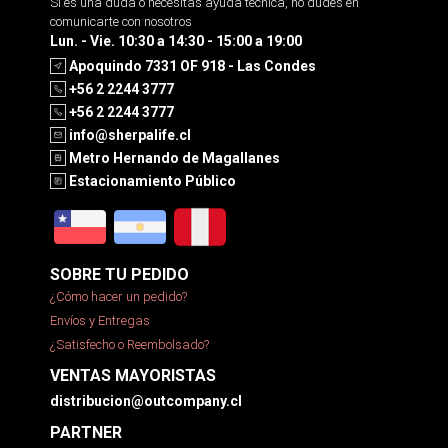
Si es una duda o necesitas ayuda tecnica, no dudes en
comunicarte con nosotros
Lun. - Vie. 10:30 a 14:30 - 15:00 a 19:00
Apoquindo 7331 OF 918 - Las Condes
+56 2 2244 3777
+56 2 2244 3777
info@sherpalife.cl
Metro Hernando de Magallanes
Estacionamiento Público
SOBRE TU PEDIDO
¿Cómo hacer un pedido?
Envíos y Entregas
¿Satisfecho o Reembolsado?
VENTAS MAYORISTAS
distribucion@outcompany.cl
PARTNER