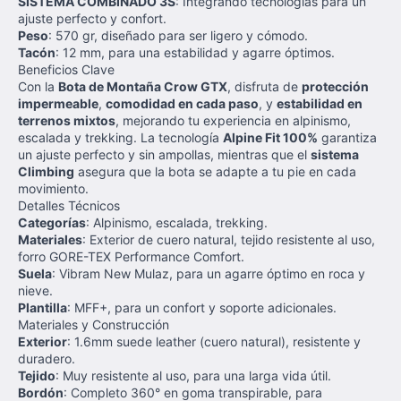
SISTEMA COMBINADO 3S
: Integrando tecnologías para un
ajuste perfecto y confort.
Peso
: 570 gr, diseñado para ser ligero y cómodo.
Tacón
: 12 mm, para una estabilidad y agarre óptimos.
Beneficios Clave
Con la
Bota de Montaña Crow GTX
, disfruta de
protección
impermeable
,
comodidad en cada paso
, y
estabilidad en
terrenos mixtos
, mejorando tu experiencia en alpinismo,
escalada y trekking. La tecnología
Alpine Fit 100%
garantiza
un ajuste perfecto y sin ampollas, mientras que el
sistema
Climbing
asegura que la bota se adapte a tu pie en cada
movimiento.
Detalles Técnicos
Categorías
: Alpinismo, escalada, trekking.
Materiales
: Exterior de cuero natural, tejido resistente al uso,
forro GORE-TEX Performance Comfort.
Suela
: Vibram New Mulaz, para un agarre óptimo en roca y
nieve.
Plantilla
: MFF+, para un confort y soporte adicionales.
Materiales y Construcción
Exterior
: 1.6mm suede leather (cuero natural), resistente y
duradero.
Tejido
: Muy resistente al uso, para una larga vida útil.
Bordón
: Completo 360° en goma transpirable, para