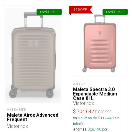
15
%
OFF
ENVÍO
GRATIS
ENVÍO
GRATIS
v090122
Maleta Spectra 3.0
Expandable Medium
Case 81L
Victorinox
VIX140415FE
$
704.642
$
828.990
Maleta Airox Advanced
en
6
cuotas de $
117.440
sin
Frequent
interés
Victorinox
ahorras
$
28.190
por