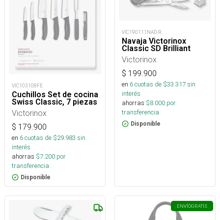
VIC190111NAD-R
Navaja Victorinox
Classic SD Brilliant
Victorinox
$
199.900
en
6
cuotas de $
33.317
sin
VIC103108FE
interés
Cuchillos Set de cocina
Swiss Classic, 7 piezas
ahorras
$
8.000
por
Victorinox
transferencia.
Disponible
$
179.900
en
6
cuotas de $
29.983
sin
interés
ahorras
$
7.200
por
transferencia.
Disponible
ENVÍO
GRATIS