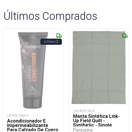
Últimos Comprados
2
ÚLTIMAS
LM240507BA-R
Manta Sintética Link-
LM180618BA-R
Up Field Quilt -
Acondicionador E
Synthetic - Single
Impermeabilizante
Para Calzado De Cuero
Peregrine