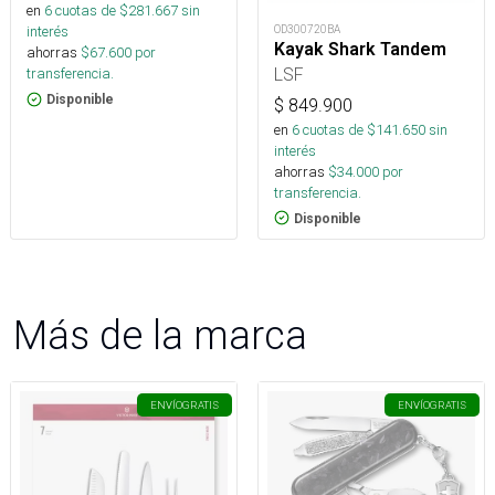
en
6
cuotas de $
281.667
sin
OD300720BA
interés
Kayak Shark Tandem
ahorras
$
67.600
por
LSF
transferencia.
Disponible
$
849.900
en
6
cuotas de $
141.650
sin
interés
ahorras
$
34.000
por
transferencia.
Disponible
Más de la marca
ENVÍO
GRATIS
ENVÍO
GRATIS