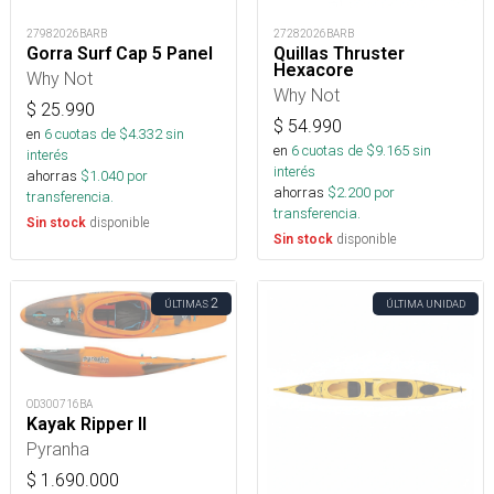
27982026BARB
27282026BARB
Gorra Surf Cap 5 Panel
Quillas Thruster
Hexacore
Why Not
Why Not
$
25.990
$
54.990
en
6
cuotas de $
4.332
sin
en
6
cuotas de $
9.165
sin
interés
interés
ahorras
$
1.040
por
ahorras
$
2.200
por
transferencia.
transferencia.
disponible
Sin stock
disponible
Sin stock
2
ÚLTIMAS
ÚLTIMA UNIDAD
OD300716BA
Kayak Ripper II
Pyranha
$
1.690.000