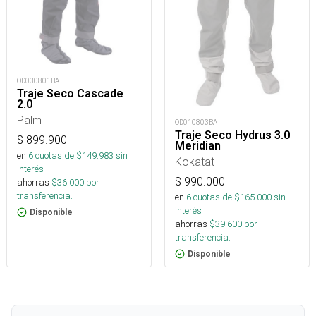
OD030801BA
Traje Seco Cascade
2.0
Palm
OD010803BA
Traje Seco Hydrus 3.0
$
899.900
Meridian
en
6
cuotas de $
149.983
sin
Kokatat
interés
$
990.000
ahorras
$
36.000
por
transferencia.
en
6
cuotas de $
165.000
sin
interés
Disponible
ahorras
$
39.600
por
transferencia.
Disponible