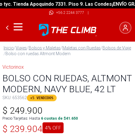
c. Tienda Apoquindo 7331. Piso 9. Las Condes
¡ENVÍO GRATIS
+56 2 2244 3777
|
Inicio
/
Viajes
/
Bolsos y Maletas
/
Maletas con Ruedas
/
Bolsos de Viaje
/
Bolso con ruedas Altmont Modern
Victorinox
BOLSO CON RUEDAS, ALTMONT
MODERN, NAVY BLUE, 42 LT
SKU:
653562
+5 VENDIDOS
$
249.900
Precio Tarjetas: Hasta
6
cuotas de $
41.650
$
239.904
4
% OFF