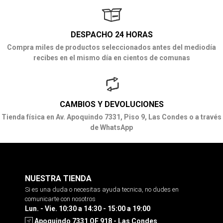
DESPACHO 24 HORAS
Compra miles de productos seleccionados antes del mediodía
recibes en el mismo día en cientos de comunas
CAMBIOS Y DEVOLUCIONES
Tienda física en Av. Apoquindo 7331, Piso 9, Las Condes o a través
de WhatsApp
NUESTRA TIENDA
Si es una duda o necesitas ayuda tecnica, no dudes en
comunicarte con nosotros
Lun. - Vie. 10:30 a 14:30 - 15:00 a 19:00
Apoquindo 7331 OF 918 - Las Condes