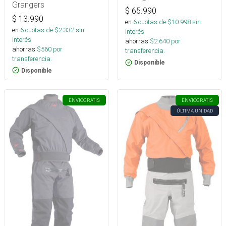
75 Ml
Grangers
$
65.990
$
13.990
en
6
cuotas de $
10.998
sin
en
6
cuotas de $
2.332
sin
interés
interés
ahorras
$
2.640
por
ahorras
$
560
por
transferencia.
transferencia.
Disponible
Disponible
ENVÍO
GRATIS
ENVÍO
GRATIS
ÚLTIMA UNIDAD