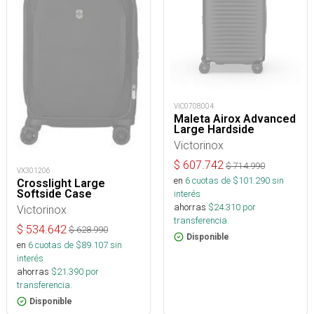
VIC0708004
Maleta Airox Advanced
Large Hardside
Victorinox
$
607.742
$
714.990
VX301206
en
6
cuotas de $
101.290
sin
Crosslight Large
Softside Case
interés
ahorras
$
24.310
por
Victorinox
transferencia.
$
534.642
$
628.990
Disponible
en
6
cuotas de $
89.107
sin
interés
ahorras
$
21.390
por
transferencia.
Disponible