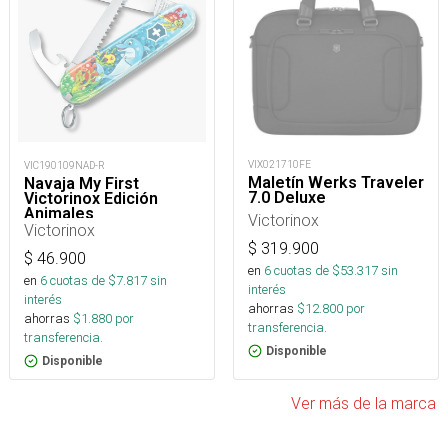
VIX021710FE
VIC190109NAD-R
Maletín Werks Traveler
Navaja My First
7.0 Deluxe
Victorinox Edición
Animales
Victorinox
Victorinox
$
319.900
$
46.900
en
6
cuotas de $
53.317
sin
en
6
cuotas de $
7.817
sin
interés
interés
ahorras
$
12.800
por
ahorras
$
1.880
por
transferencia.
transferencia.
Disponible
Disponible
Ver más de la marca