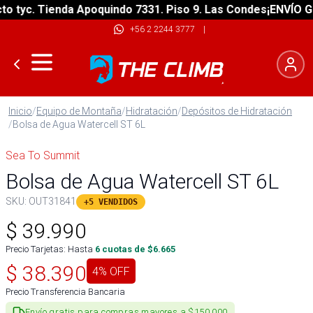
tyc. Tienda Apoquindo 7331. Piso 9. Las Condes
¡ENVÍO GRAT
+56 2 2244 3777
|
Inicio
/
Equipo de Montaña
/
Hidratación
/
Depósitos de Hidratación
/
Bolsa de Agua Watercell ST 6L
Sea To Summit
Bolsa de Agua Watercell ST 6L
SKU:
OUT31841
+5 VENDIDOS
$
39.990
Precio Tarjetas: Hasta
6
cuotas de $
6.665
$
38.390
4
% OFF
Precio Transferencia Bancaria
Envío gratis para compras mayores a $150.000