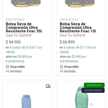
COS020403NA-R
COS020401NA-R
Bolsa Seca de
Bolsa Seca de
Compresión Ultra
Compresión Ultra
Resistente Evac 35L
Resistente Evac 13L
Sea To Summit
Sea To Summit
$
94.900
$
66.899
en
6
cuotas de $
15.817
sin
en
6
cuotas de $
11.150
sin
interés
interés
ahorras
$
3.800
por
ahorras
$
2.680
por
transferencia.
transferencia.
Disponible
Disponible
+5 Vendidos
+5 Vendidos
ENVÍO
GRATIS
ÚLTIMA UNIDAD