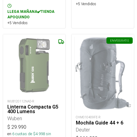
+5 Vendidos
LLEGA MAÑANA✔️TIENDA
APOQUINDO
+5 Vendidos
ENVÍO
GRATIS
WUB120112NAD-R
Linterna Compacta G5
400 Lumens
CHM010409FE-R
Wuben
Mochila Guide 44 + 6
$
29.990
Deuter
en
6
cuotas de $
4.998
sin