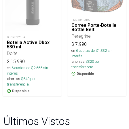
LM240503BA
Correa Porta-Botella
Bottle Belt
Peregrine
DOI190221BA
Botella Active Dbox
$
7.990
530 ml
en
6
cuotas de $
1.332
sin
Doite
interés
$
15.990
ahorras
$
320
por
transferencia.
en
6
cuotas de $
2.665
sin
interés
Disponible
ahorras
$
640
por
transferencia.
Disponible
Últimos Vistos