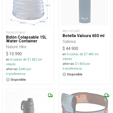
BEH110724FE
TOD181207BA-R
Botella Valsura 650 ml
Bidón Colapsable 15L
Water Container
Salewa
Nature Hike
$
44.900
$
10.990
en
6
cuotas de $
7.483
sin
interés
en
6
cuotas de $
1.832
sin
ahorras
$
1.800
por
interés
transferencia.
ahorras
$
440
por
transferencia.
Disponible
Disponible