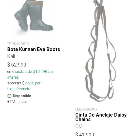
TECN040203-R
Bota Kunnan Eva Boots
Kali
$
62.990
en
6
cuotas de $
10.498
sin
interés
ahorras
$
2.520
por
transferencia.
Disponible
+5 Vendidos
LM260505BA-R
Cinta De Anclaje Daisy
Chains
CMI
$
41.990