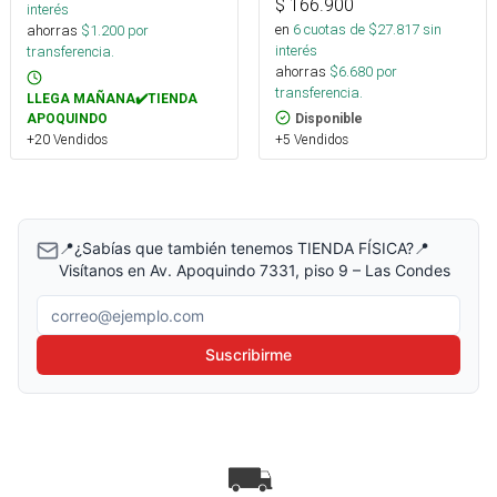
$
166.900
interés
en
6
cuotas de $
27.817
sin
ahorras
$
1.200
por
interés
transferencia.
ahorras
$
6.680
por
transferencia.
LLEGA MAÑANA✔️TIENDA
Disponible
APOQUINDO
+5 Vendidos
+20 Vendidos
📍¿Sabías que también tenemos TIENDA FÍSICA?📍
Visítanos en Av. Apoquindo 7331, piso 9 – Las Condes
Correo electrónico
Suscribirme