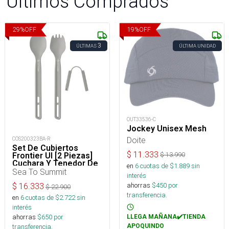
Últimos Comprados
29
%
OFF
19
%
OFF
3
ÚLTIMAS
ÚLTIMA UNIDAD
OUT33536-C
Jockey Unisex Mesh
Doite
COS200323BA-R
Set De Cubiertos
$
11.333
Frontier Ul [2 Piezas]
$
13.990
Cuchara Y Tenedor De
en
6
cuotas de $
1.889
sin
Mango Largo
Sea To Summit
interés
ahorras
$
450
por
$
16.333
$
22.900
transferencia.
en
6
cuotas de $
2.722
sin
interés
ahorras
$
650
por
LLEGA MAÑANA✔️TIENDA
APOQUINDO
transferencia.