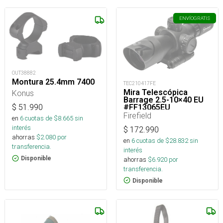
ENVÍO
GRATIS
OUT38882
Montura 25.4mm 7400
TEC210417FE
Mira Telescópica
Konus
Barrage 2.5-10×40 EU
#FF13065EU
$
51.990
Firefield
en
6
cuotas de $
8.665
sin
interés
$
172.990
ahorras
$
2.080
por
en
6
cuotas de $
28.832
sin
transferencia.
interés
Disponible
ahorras
$
6.920
por
transferencia.
Disponible