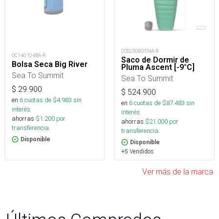
COS250805NA-R
OC140104BA-R
Saco de Dormir de
Bolsa Seca Big River
Pluma Ascent [-9°C]
Sea To Summit
Sea To Summit
$
29.900
$
524.900
en
6
cuotas de $
4.983
sin
en
6
cuotas de $
87.483
sin
interés
interés
ahorras
$
1.200
por
ahorras
$
21.000
por
transferencia.
transferencia.
Disponible
Disponible
+5 Vendidos
Ver más de la marca