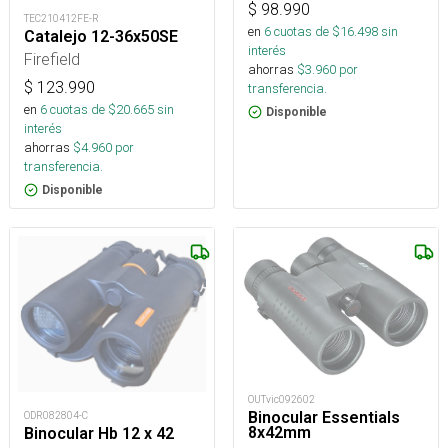
$
98.990
TEC210412FE-R
en
6
cuotas de $
16.498
sin
Catalejo 12-36x50SE
interés
Firefield
ahorras
$
3.960
por
$
123.990
transferencia.
en
6
cuotas de $
20.665
sin
Disponible
interés
ahorras
$
4.960
por
transferencia.
Disponible
OUTvic092602
Binocular Essentials
ODR082804-C
8x42mm
Binocular Hb 12 x 42