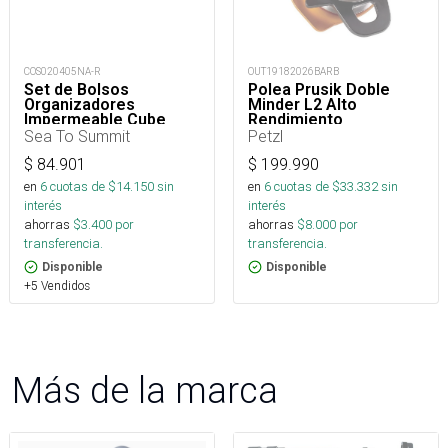
COS020405NA-R
OUT19182026BARB
Set de Bolsos
Polea Prusik Doble
Organizadores
Minder L2 Alto
Impermeable Cube
Rendimiento
Hydraulic
Sea To Summit
Petzl
$
84.901
$
199.990
en
6
cuotas de $
14.150
sin
en
6
cuotas de $
33.332
sin
interés
interés
ahorras
$
3.400
por
ahorras
$
8.000
por
transferencia.
transferencia.
Disponible
Disponible
+5 Vendidos
Más de la marca