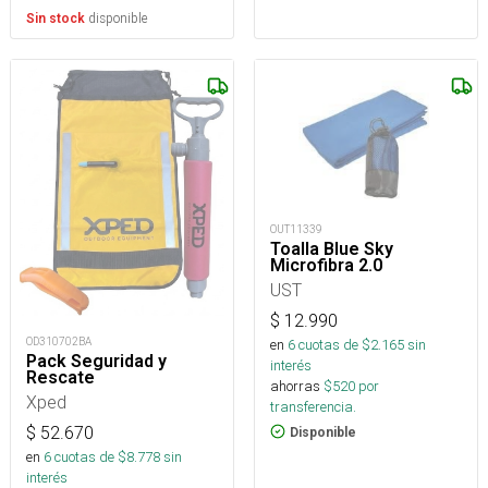
disponible
Sin stock
OUT11339
Toalla Blue Sky
Microfibra 2.0
UST
$
12.990
OD310702BA
en
6
cuotas de $
2.165
sin
Pack Seguridad y
interés
Rescate
ahorras
$
520
por
Xped
transferencia.
$
52.670
Disponible
en
6
cuotas de $
8.778
sin
interés