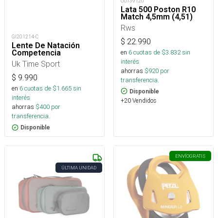
OUT39120
Lata 500 Poston R10
Match 4,5mm (4,51)
Rws
GI201214-C
$
22.990
Lente De Natación
en
6
cuotas de $
3.832
sin
Competencia
interés
Uk Time Sport
ahorras
$
920
por
$
9.990
transferencia.
en
6
cuotas de $
1.665
sin
Disponible
interés
+20 Vendidos
ahorras
$
400
por
transferencia.
Disponible
ENVÍO
GRATIS
ÚLTIMA UNIDAD