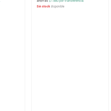
.
ahorras
$
1.880
por transferencia.
disponible
Sin stock