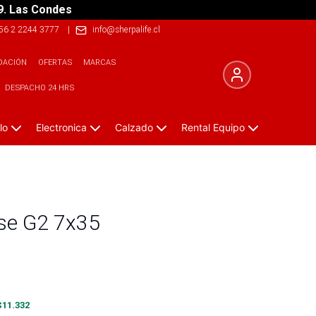
9. Las Condes
56 2 2244 3777
|
info@sherpalife.cl
DACIÓN
OFERTAS
MARCAS
DESPACHO 24 HRS
lo
Electronica
Calzado
Rental Equipo
ose G2 7x35
$
11.332