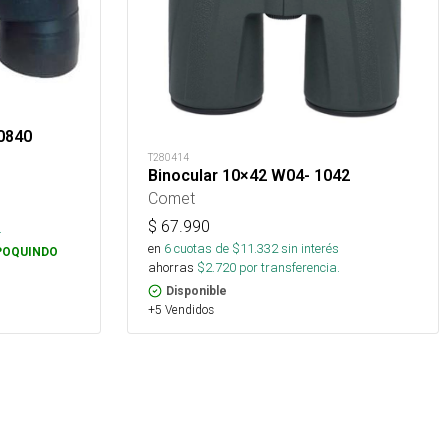
0840
T280414
Binocular 10×42 W04- 1042
Comet
$
67.990
.
en
6
cuotas de $
11.332
sin interés
POQUINDO
ahorras
$
2.720
por transferencia.
Disponible
+5 Vendidos