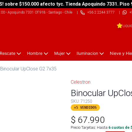
S! sobre $150.000 afecto tyc. Tienda Apoquindo 7331. Piso 
9:00
-
Apoquindo 7331 Of 918 - Santiago - Chile
|
+56 2 2244 3777
|
+
LIQUI
 Rescate
Hombre
Mujer
Iluminacion
Nieve y Hie
/
Binocular UpClose G2 7x35
Celestron
Binocular UpCl
SKU:
71250
+5 VENDIDOS
$
67.990
Precio Tarjetas: Hasta
6
cuotas de 