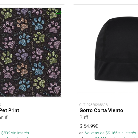
D
OUT19782026BARB
et Print
Gorro Corta Viento
anuf
Buff
$
54.990
 $
832
sin interés
en
6
cuotas de $
9.165
sin interés