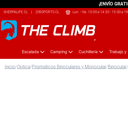
¡ENVÍO GRATI
SHERPALIFE.CL
|
209SPORTS.CL
|
SHERPALIFE.COM.AR
Lun. - Vie. 10:30 a 14:30 - 15:00 a 1
Escalada
Camping
Cuchilleria
Trabajo y
Inicio
/
Optica
/
Prismaticos Binoculares y Monocular
/
Binocular