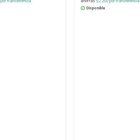
por transferencia.
ahorras
$
2.200
por transferencia
Disponible