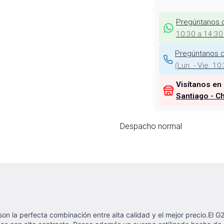
Pregúntanos 
10:30 a 14:30
Pregúntanos d
(
Lun. - Vie. 10
Visítanos en
Santiago - Ch
Despacho normal
on la perfecta combinación entre alta calidad y el mejor precio.El 