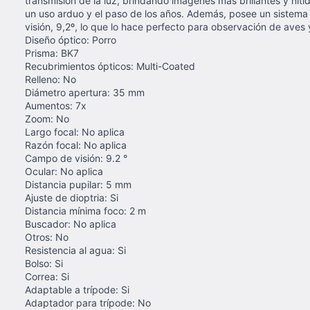
transmisión de la luz, brindando imágenes más brillantes y nít
un uso arduo y el paso de los años. Además, posee un sistema 
visión, 9,2º, lo que lo hace perfecto para observación de aves y 
Diseño óptico: Porro
Prisma: BK7
Recubrimientos ópticos: Multi-Coated
Relleno: No
Diámetro apertura: 35 mm
Aumentos: 7x
Zoom: No
Largo focal: No aplica
Razón focal: No aplica
Campo de visión: 9.2 °
Ocular: No aplica
Distancia pupilar: 5 mm
Ajuste de dioptria: Si
Distancia mínima foco: 2 m
Buscador: No aplica
Otros: No
Resistencia al agua: Si
Bolso: Si
Correa: Si
Adaptable a trípode: Si
Adaptador para trípode: No