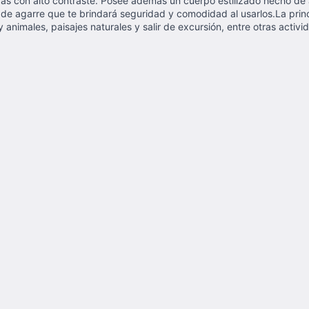
idas con alto contraste. Posee además un cuerpo estilizado hecho de
de agarre que te brindará seguridad y comodidad al usarlos.La princ
animales, paisajes naturales y salir de excursión, entre otras activid