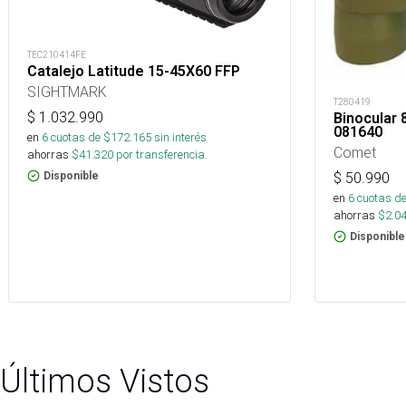
TEC210414FE
Catalejo Latitude 15-45X60 FFP
SIGHTMARK
T280419
$
1.032.990
Binocular
081640
en
6
cuotas de $
172.165
sin interés
Comet
ahorras
$
41.320
por transferencia.
Disponible
$
50.990
en
6
cuotas de
ahorras
$
2.0
Disponible
Últimos Vistos