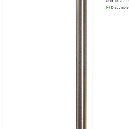
ahorras
$
200
Disponible