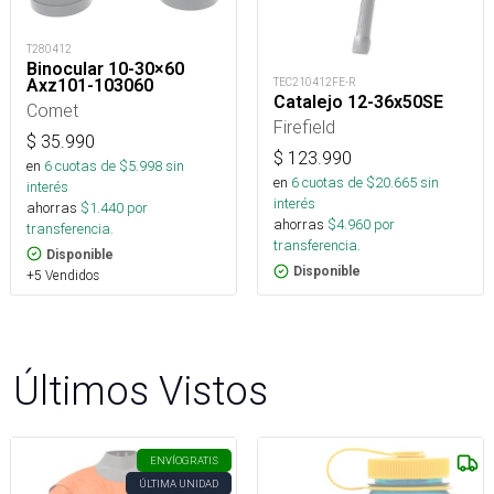
T280412
Binocular 10-30×60
Axz101-103060
TEC210412FE-R
Catalejo 12-36x50SE
Comet
Firefield
$
35.990
$
123.990
en
6
cuotas de $
5.998
sin
en
6
cuotas de $
20.665
sin
interés
interés
ahorras
$
1.440
por
ahorras
$
4.960
por
transferencia.
transferencia.
Disponible
Disponible
+5 Vendidos
Últimos Vistos
ENVÍO
GRATIS
ÚLTIMA UNIDAD