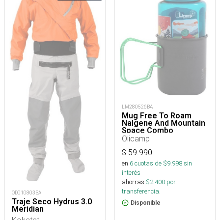
LM280526BA
Mug Free To Roam
Nalgene And Mountain
Space Combo
Olicamp
$
59.990
en
6
cuotas de $
9.998
sin
interés
ahorras
$
2.400
por
transferencia.
OD010803BA
Traje Seco Hydrus 3.0
Disponible
Meridian