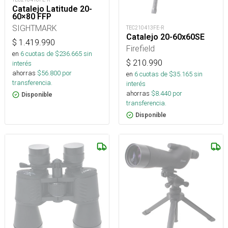
Catalejo Latitude 20-
60×80 FFP
SIGHTMARK
TEC210413FE-R
Catalejo 20-60x60SE
$
1.419.990
Firefield
en
6
cuotas de $
236.665
sin
$
210.990
interés
ahorras
$
56.800
por
en
6
cuotas de $
35.165
sin
transferencia.
interés
ahorras
$
8.440
por
Disponible
transferencia.
Disponible