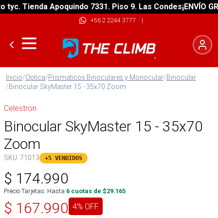
yc. Tienda Apoquindo 7331. Piso 9. Las Condes
¡ENVÍO GRATI
+56 2 2244 3777
|
Inicio
/
Optica
/
Prismaticos Binoculares y Monocular
/
Binocular
/
Binocular SkyMaster 15 - 35x70 Zoom
Celestron
Binocular SkyMaster 15 - 35x70
Zoom
SKU:
71013
+5 VENDIDOS
$
174.990
Precio Tarjetas: Hasta
6
cuotas de $
29.165
$
167.990
4
% OFF