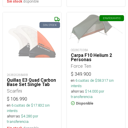
disponible
Sin stock
ENVÍO
GRATIS
SIN STOCK
OD280703BA
Carpa F10 Helium 2
Personas
Force Ten
$
349.900
26382026BARB
Quillas E3 Quad Carbon
en
6
cuotas de $
58.317
sin
Base Set Single Tab
interés
Scarfini
ahorras
$
14.000
por
transferencia.
$
106.990
Disponible
en
6
cuotas de $
17.832
sin
interés
ahorras
$
4.280
por
transferencia.