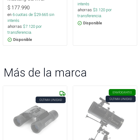
interés
$
177.990
ahorras
$
3.120
por
en
6
cuotas de $
29.665
sin
transferencia.
interés
Disponible
ahorras
$
7.120
por
transferencia.
Disponible
Más de la marca
ENVÍO
GRATIS
ÚLTIMA UNIDAD
ÚLTIMA UNIDAD