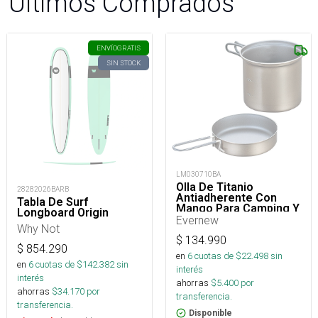
Últimos Comprados
ENVÍO
GRATIS
SIN STOCK
LM030710BA
Olla De Titanio
28282026BARB
Antiadherente Con
Tabla De Surf
Mango Para Camping Y
Longboard Origin
Trekking- 900 Ml
Evernew
Why Not
$
134.990
$
854.290
en
6
cuotas de $
22.498
sin
en
6
cuotas de $
142.382
sin
interés
interés
ahorras
$
5.400
por
ahorras
$
34.170
por
transferencia.
transferencia.
Disponible