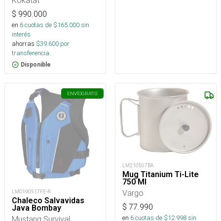
Kokatat
$
990.000
en
6
cuotas de $
165.000
sin
interés
ahorras
$
39.600
por
transferencia.
Disponible
ENVÍO
GRATIS
LM210507BA
Mug Titanium Ti-Lite
750 Ml
Vargo
LMO190517FE-R
Chaleco Salvavidas
$
77.990
Java Bombay
en
6
cuotas de $
12.998
sin
Mustang Survival