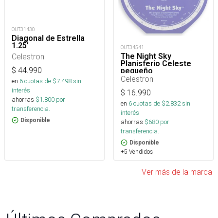
OUT31430
Diagonal de Estrella
1.25'
OUT34541
The Night Sky
Celestron
Planisferio Celeste
$
44.990
pequeño
Celestron
en
6
cuotas de $
7.498
sin
interés
$
16.990
ahorras
$
1.800
por
en
6
cuotas de $
2.832
sin
transferencia.
interés
Disponible
ahorras
$
680
por
transferencia.
Disponible
+5 Vendidos
Ver más de la marca