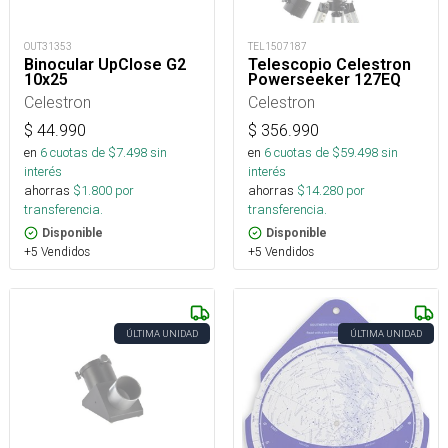
OUT31353
TEL1507187
Binocular UpClose G2
Telescopio Celestron
10x25
Powerseeker 127EQ
Celestron
Celestron
$
44.990
$
356.990
en
6
cuotas de $
7.498
sin
en
6
cuotas de $
59.498
sin
interés
interés
ahorras
$
1.800
por
ahorras
$
14.280
por
transferencia.
transferencia.
Disponible
Disponible
+5 Vendidos
+5 Vendidos
ÚLTIMA UNIDAD
ÚLTIMA UNIDAD