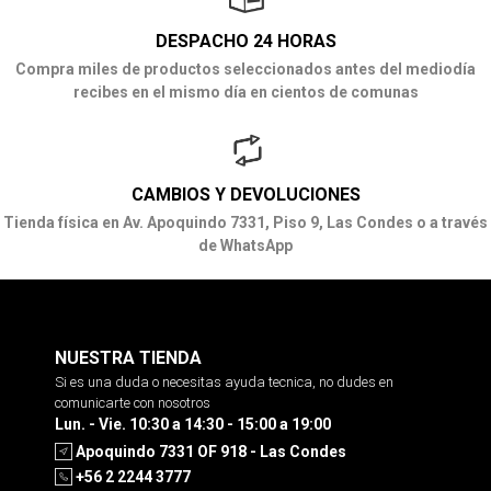
DESPACHO 24 HORAS
Compra miles de productos seleccionados antes del mediodía
recibes en el mismo día en cientos de comunas
CAMBIOS Y DEVOLUCIONES
Tienda física en Av. Apoquindo 7331, Piso 9, Las Condes o a través
de WhatsApp
NUESTRA TIENDA
Si es una duda o necesitas ayuda tecnica, no dudes en
comunicarte con nosotros
Lun. - Vie. 10:30 a 14:30 - 15:00 a 19:00
Apoquindo 7331 OF 918 - Las Condes
+56 2 2244 3777