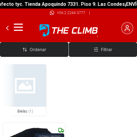
ecto tyc. Tienda Apoquindo 7331. Piso 9. Las Condes
¡ENVÍO
+56 2 2244 3777
|
Bielas BMX
Ordenar
Filtrar
Bielas
(
1
)
ÚLTIMA UNIDAD