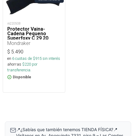
m220508
Protector Vaina-
Cadena Pequeno
Superfoxy C 29 20
Mondraker
$
5.490
en
6
cuotas de $
915
sin interés
ahorras
$
220
por
transferencia.
Disponible
📍¿Sabías que también tenemos TIENDA FÍSICA?📍
Visítanos en Av. Apoquindo 7331, piso 9 – Las Condes