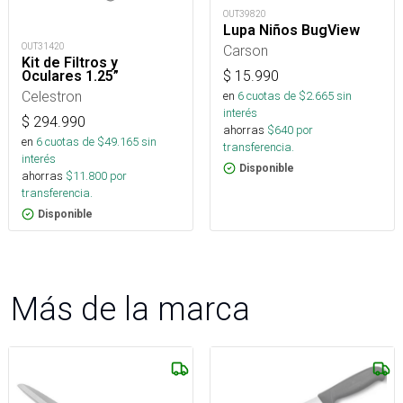
OUT39820
Lupa Niños BugView
OUT31420
Carson
Kit de Filtros y
$
15.990
Oculares 1.25”
Celestron
en
6
cuotas de $
2.665
sin
interés
$
294.990
ahorras
$
640
por
en
6
cuotas de $
49.165
sin
transferencia.
interés
Disponible
ahorras
$
11.800
por
transferencia.
Disponible
Más de la marca