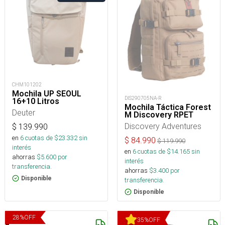
CHM101202
Mochila UP SEOUL
DIS290705NA-R
16+10 Litros
Mochila Táctica Forest
Deuter
M Discovery RPET
Discovery Adventures
$
139.990
en
6
cuotas de $
23.332
sin
$
84.990
$
119.990
interés
en
6
cuotas de $
14.165
sin
ahorras
$
5.600
por
interés
transferencia.
ahorras
$
3.400
por
Disponible
transferencia.
Disponible
28
%
OFF
35
%
OFF