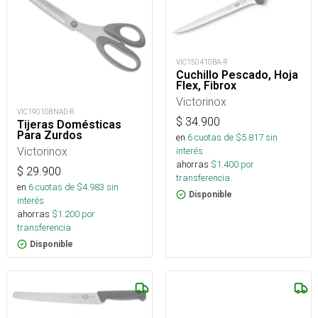
VIC150410BA-R
Cuchillo Pescado, Hoja
Flex, Fibrox
Victorinox
VIC190108NAD-R
$
34.900
Tijeras Domésticas
Para Zurdos
en
6
cuotas de $
5.817
sin
Victorinox
interés
ahorras
$
1.400
por
$
29.900
transferencia.
en
6
cuotas de $
4.983
sin
Disponible
interés
ahorras
$
1.200
por
transferencia.
Disponible