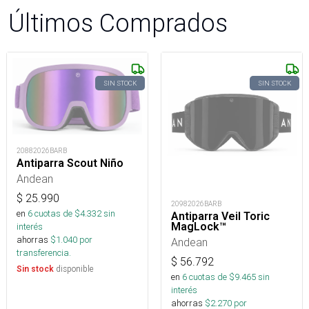
Últimos Comprados
SIN STOCK
SIN STOCK
20882026BARB
Antiparra Scout Niño
Andean
$
25.990
20982026BARB
en
6
cuotas de $
4.332
sin
Antiparra Veil Toric
MagLock™
interés
ahorras
$
1.040
por
Andean
transferencia.
$
56.792
disponible
Sin stock
en
6
cuotas de $
9.465
sin
interés
ahorras
$
2.270
por