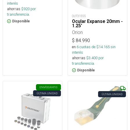
interés
ahorras
$
920
por
transferencia.
OUT31555
Ocular Expanse 20mm -
Disponible
1.25'
Orion
$
84.990
en
6
cuotas de $
14.165
sin
interés
ahorras
$
3.400
por
transferencia.
Disponible
ENVÍO
GRATIS
ÚLTIMA UNIDAD
ÚLTIMA UNIDAD