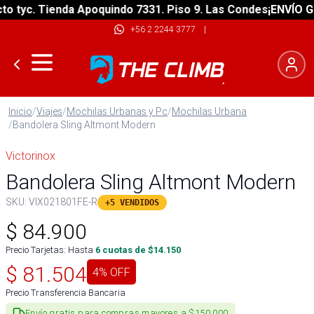
yc. Tienda Apoquindo 7331. Piso 9. Las Condes
¡ENVÍO GRATI
+56 2 2244 3777
|
Inicio
/
Viajes
/
Mochilas Urbanas y Pc
/
Mochilas Urbana
/
Bandolera Sling Altmont Modern
Victorinox
Bandolera Sling Altmont Modern
SKU:
VIX021801FE-R
+5 VENDIDOS
$
84.900
Precio Tarjetas: Hasta
6
cuotas de $
14.150
$
81.504
4
% OFF
Precio Transferencia Bancaria
Envío gratis para compras mayores a $150.000