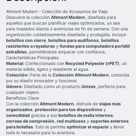
Altmont Modern - Colección de Accesorios de Viaje
Descubre la colección
Altmont Modern
, diseñada para
aquellos que buscan planificar viajes optimizados, ya sea
para traslados diarios o aventuras de fin de semana. Con una
organización cuidadosamente diseñada y protegida, incluye
bolsillos con cierre
,
bolsillos para audífonos
,
bolsillos
resistentes a rayaduras
y
fundas para computadora portátil
extraíbles
, permitiéndote empacar con confianza.
Características Principales
Material:
Confeccionado con
Recycled Polyester (rPET)
, un
material sólido, ligero y resistente al agua.
Colección:
Parte de la
Colección Altmont Modern
, conocida
por su diseño innovador y funcional.
Género:
Diseñado como un producto
Unisex
, perfecto para
cualquier viajero.
Beneficios Clave
Con la colección
Altmont Modern
, disfruta de
viajes más
organizados
,
protección para tus dispositivos
y
comodidad
gracias a sus
bolsillos de malla internos
,
correas de compresión
,
red multiusos
y
soportes externos
para botellas
. Esto te permite
optimizar el espacio
y llevar
todo lo necesario para tu aventura.