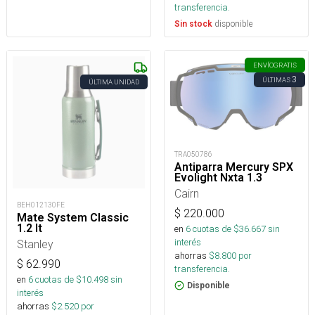
transferencia.
disponible
Sin stock
ENVÍO
GRATIS
3
ÚLTIMAS
ÚLTIMA UNIDAD
TRA050786
Antiparra Mercury SPX
Evolight Nxta 1.3
Cairn
BEH012130FE
$
220.000
Mate System Classic
1.2 lt
en
6
cuotas de $
36.667
sin
interés
Stanley
ahorras
$
8.800
por
$
62.990
transferencia.
en
6
cuotas de $
10.498
sin
Disponible
interés
ahorras
$
2.520
por