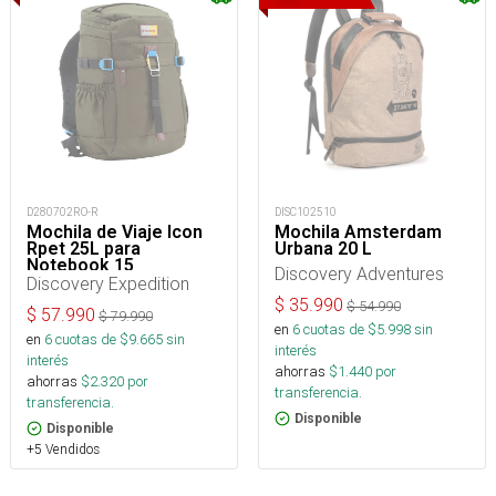
D280702RO-R
DISC102510
Mochila de Viaje Icon
Mochila Amsterdam
Rpet 25L para
Urbana 20 L
Notebook 15
Discovery Adventures
Discovery Expedition
$
35.990
$
54.990
$
57.990
$
79.990
en
6
cuotas de $
5.998
sin
en
6
cuotas de $
9.665
sin
interés
interés
ahorras
$
1.440
por
ahorras
$
2.320
por
transferencia.
transferencia.
Disponible
Disponible
+5 Vendidos