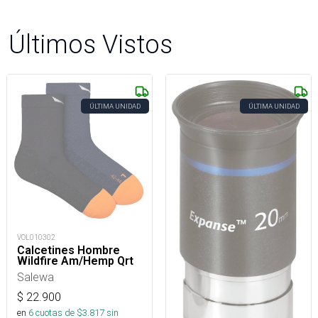
Últimos Vistos
ÚLTIMA UNIDAD
ÚLTIMA UNIDAD
VOL010302
Calcetines Hombre
Wildfire Am/Hemp Qrt
Salewa
$
22.900
en
6
cuotas de $
3.817
sin