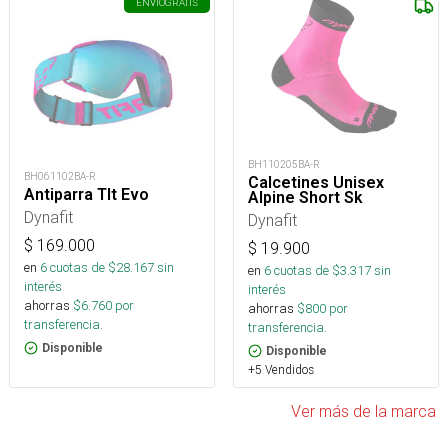
ENVÍO
GRATIS
BH110205BA-R
BH061102BA-R
Calcetines Unisex
Antiparra Tlt Evo
Alpine Short Sk
Dynafit
Dynafit
$
169.000
$
19.900
en
6
cuotas de $
28.167
sin
en
6
cuotas de $
3.317
sin
interés
interés
ahorras
$
6.760
por
ahorras
$
800
por
transferencia.
transferencia.
Disponible
Disponible
+5 Vendidos
Ver más de la marca