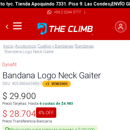
yc. Tienda Apoquindo 7331. Piso 9. Las Condes
¡ENVÍO GRATI
+56 2 2244 3777
|
Inicio
/
Accesorios
/
Cuellos y Bandanas
/
Bandanas
/
Bandana Logo Neck Gaiter
Dynafit
Bandana Logo Neck Gaiter
SKU:
4053866658867
+5 VENDIDOS
$
29.900
Precio Tarjetas: Hasta
6
cuotas de $
4.983
$
28.704
4
% OFF
Precio Transferencia Bancaria
Envío gratis para compras mayores a $150.000