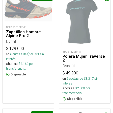
BEH270315FE-R
Zapatillas Hombre
Alpine Pro 2
Dynafit
$
179.000
BH061122BA-R
en
6
cuotas de $
29.833
sin
Polera Mujer Traverse
interés
2
ahorras
$
7.160
por
Dynafit
transferencia.
$
49.900
Disponible
en
6
cuotas de $
8.317
sin
interés
ahorras
$
2.000
por
transferencia.
Disponible