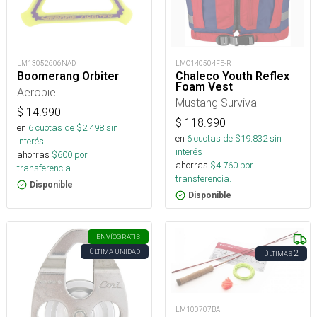
LM13052606NAD
LMO140504FE-R
Boomerang Orbiter
Chaleco Youth Reflex
Foam Vest
Aerobie
Mustang Survival
$
14.990
$
118.990
en
6
cuotas de $
2.498
sin
en
6
cuotas de $
19.832
sin
interés
interés
ahorras
$
600
por
ahorras
$
4.760
por
transferencia.
transferencia.
Disponible
Disponible
ENVÍO
GRATIS
ÚLTIMA UNIDAD
2
ÚLTIMAS
LM100707BA