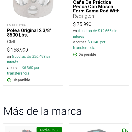
Caña De Práctica
Pesca Con Mosca
Form Game Rod With
Line, Lava
Redington
$
75.990
LM130512BA
Polea Original 2 3/8"
en
6
cuotas de $
12.665
sin
8500 Lbs.
interés
CMI
ahorras
$
3.040
por
transferencia.
$
158.990
Disponible
en
6
cuotas de $
26.498
sin
interés
ahorras
$
6.360
por
transferencia.
Disponible
Más de la marca
ENVÍO
GRATIS