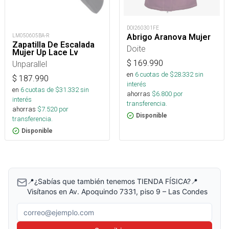
DOI260301FE
Abrigo Aranova Mujer
LM050605BA-R
Zapatilla De Escalada
Doite
Mujer Up Lace Lv
$
169.990
Unparallel
en
6
cuotas de $
28.332
sin
$
187.990
interés
en
6
cuotas de $
31.332
sin
ahorras
$
6.800
por
interés
transferencia.
ahorras
$
7.520
por
Disponible
transferencia.
Disponible
📍¿Sabías que también tenemos TIENDA FÍSICA?📍
Visítanos en Av. Apoquindo 7331, piso 9 – Las Condes
Correo electrónico