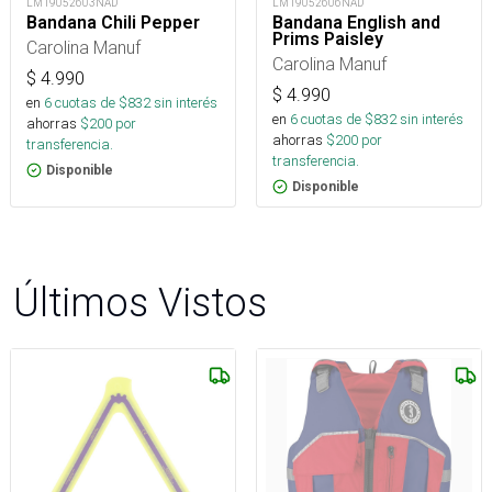
LM19052603NAD
LM19052606NAD
Bandana Chili Pepper
Bandana English and
Prims Paisley
Carolina Manuf
Carolina Manuf
$
4.990
$
4.990
en
6
cuotas de $
832
sin interés
en
6
cuotas de $
832
sin interés
ahorras
$
200
por
ahorras
$
200
por
transferencia.
transferencia.
Disponible
Disponible
Últimos Vistos