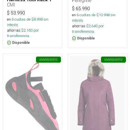
Peregrine
Arborismo
CMI
$
65.990
$
53.990
en
6
cuotas de $
10.998
sin
en
6
cuotas de $
8.998
sin
interés
interés
ahorras
$
2.640
por
ahorras
$
2.160
por
transferencia.
transferencia.
Disponible
Disponible
ENVÍO
GRATIS
ENVÍO
GRATIS