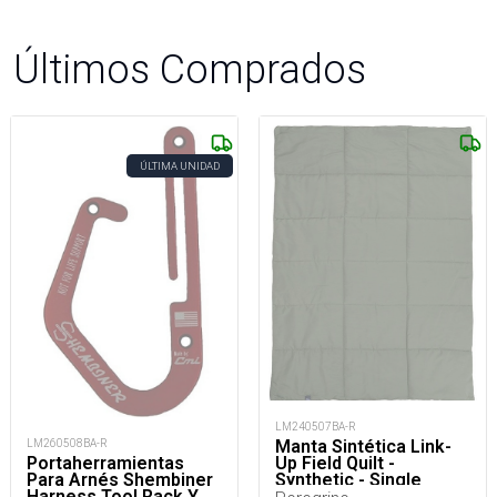
Últimos Comprados
ÚLTIMA UNIDAD
LM240507BA-R
Manta Sintética Link-
LM260508BA-R
Up Field Quilt -
Portaherramientas
Synthetic - Single
Para Arnés Shembiner
Harness Tool Rack Y