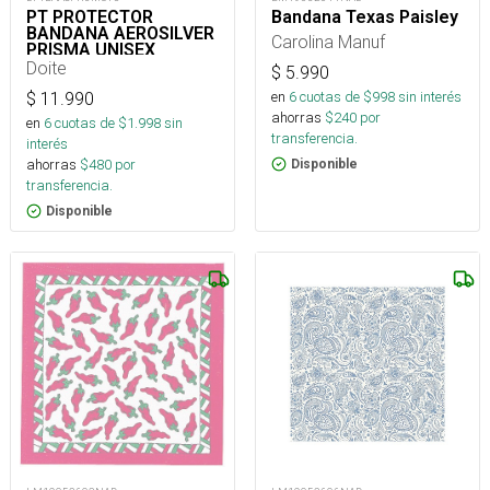
PT PROTECTOR
Bandana Texas Paisley
BANDANA AEROSILVER
Carolina Manuf
PRISMA UNISEX
MULTICOLOR TU
Doite
$
5.990
en
6
cuotas de $
998
sin interés
$
11.990
ahorras
$
240
por
en
6
cuotas de $
1.998
sin
transferencia.
interés
ahorras
$
480
por
Disponible
transferencia.
Disponible