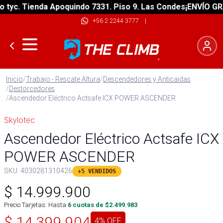
c. Tienda Apoquindo 7331. Piso 9. Las Condes
¡ENVÍO GRATIS
+56 2 2244 3777
|
Inicio
/
Trabajo - Rescate Altura
/
Descendedores y Anticaidas
/
Destorcedores
/
Ascendedor Eléctrico Actsafe ICX POWER ASCENDER
Skylotec
Ascendedor Eléctrico Actsafe ICX
POWER ASCENDER
SKU:
4030281310426
+5 VENDIDOS
$
14.999.900
Precio Tarjetas: Hasta
6
cuotas de $
2.499.983
$
14.399.904
4
% OFF