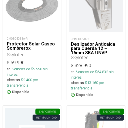
CM050405BA-R
CHM100907-C
Protector Solar Casco
Deslizador Anticaida
Sombrerox
para Cuerda 12 –
16mm SKA UNVP
Skylotec
Skylotec
$
59.990
$
328.990
en
6
cuotas de $
9.998
sin
en
6
cuotas de $
54.832
sin
interés
interés
ahorras
$
2.400
por
ahorras
$
13.160
por
transferencia.
transferencia.
Disponible
Disponible
ENVÍO
GRATIS
ENVÍO
GRATIS
ÚLTIMA UNIDAD
ÚLTIMA UNIDAD