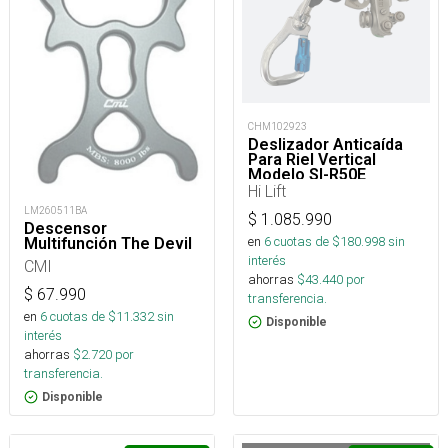
CHM102923
Deslizador Anticaída
Para Riel Vertical
Modelo Sl-R50E
Removible Tipo Soll
Hi Lift
LM260511BA
$
1.085.990
Descensor
en
6
cuotas de $
180.998
sin
Multifunción The Devil
interés
CMI
ahorras
$
43.440
por
$
67.990
transferencia.
en
6
cuotas de $
11.332
sin
Disponible
interés
ahorras
$
2.720
por
transferencia.
Disponible