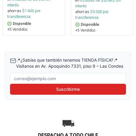
en
6
cuotas de $
20.832
sin
interés
interés
ahorras
$
1.600
por
ahorras
$
5.000
por
transferencia.
transferencia.
Disponible
Disponible
+5 Vendidos
+5 Vendidos
📍¿Sabías que también tenemos TIENDA FÍSICA?📍
Visítanos en Av. Apoquindo 7331, piso 9 – Las Condes
Correo electrónico
Suscribirme
DESPACHO A TODO CHILE