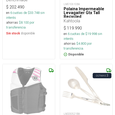
LM010610BA
$
202.490
Polaina Impermeable
Levagaiter Gtx Tall
en
6
cuotas de $
33.748
sin
Recycled
interés
Kahtoola
ahorras
$
8.100
por
transferencia.
$
119.990
disponible
Sin stock
en
6
cuotas de $
19.998
sin
interés
ahorras
$
4.800
por
transferencia.
Disponible
3
ÚLTIMAS
LM200521BA