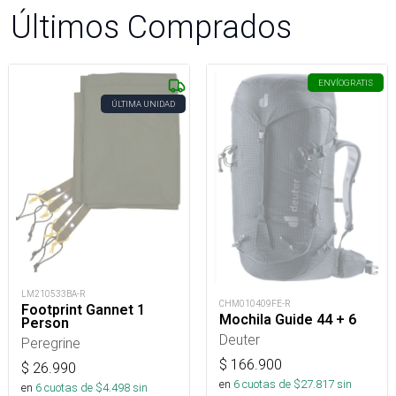
Últimos Comprados
ENVÍO
GRATIS
ÚLTIMA UNIDAD
LM210533BA-R
CHM010409FE-R
Footprint Gannet 1
Mochila Guide 44 + 6
Person
Deuter
Peregrine
$
166.900
$
26.990
en
6
cuotas de $
27.817
sin
en
6
cuotas de $
4.498
sin