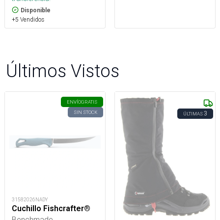
Disponible
+5 Vendidos
Últimos Vistos
ENVÍO
GRATIS
SIN STOCK
3
ÚLTIMAS
31582026NADY
Cuchillo Fishcrafter®
Benchmade