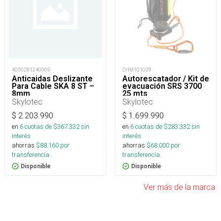
4030281240969
CHM101029
Anticaidas Deslizante
Autorescatador / Kit de
Para Cable SKA 8 ST –
evacuación SRS 3700
8mm
25 mts
Skylotec
Skylotec
$
2.203.990
$
1.699.990
en
6
cuotas de $
367.332
sin
en
6
cuotas de $
283.332
sin
interés
interés
ahorras
$
88.160
por
ahorras
$
68.000
por
transferencia.
transferencia.
Disponible
Disponible
Ver más de la marca