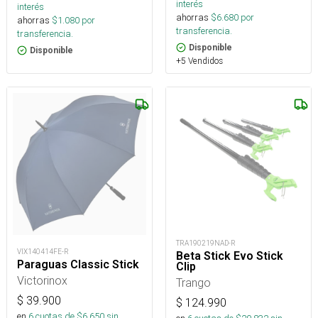
interés
interés
ahorras
$
6.680
por
ahorras
$
1.080
por
transferencia.
transferencia.
Disponible
Disponible
+5 Vendidos
TRA190219NAD-R
VIX140414FE-R
Beta Stick Evo Stick
Paraguas Classic Stick
Clip
Victorinox
Trango
$
39.900
$
124.990
en
6
cuotas de $
6.650
sin