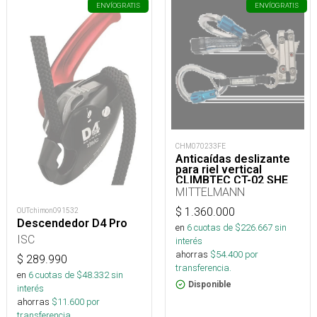
ENVÍO
GRATIS
ENVÍO
GRATIS
CHM070233FE
Anticaídas deslizante
para riel vertical
CLIMBTEC CT-02 SHE
MITTELMANN
$
1.360.000
OUTchimon091532
Descendedor D4 Pro
en
6
cuotas de $
226.667
sin
ISC
interés
ahorras
$
54.400
por
$
289.990
transferencia.
en
6
cuotas de $
48.332
sin
Disponible
interés
ahorras
$
11.600
por
transferencia.