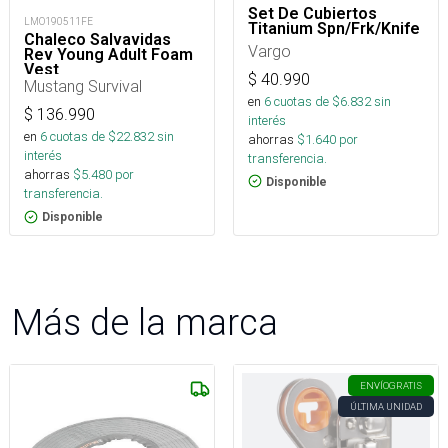
Set De Cubiertos
LMO190511FE
Titanium Spn/Frk/Knife
Chaleco Salvavidas
Vargo
Rev Young Adult Foam
Vest
$
40.990
Mustang Survival
en
6
cuotas de $
6.832
sin
$
136.990
interés
en
6
cuotas de $
22.832
sin
ahorras
$
1.640
por
interés
transferencia.
ahorras
$
5.480
por
Disponible
transferencia.
Disponible
Más de la marca
ENVÍO
GRATIS
ÚLTIMA UNIDAD