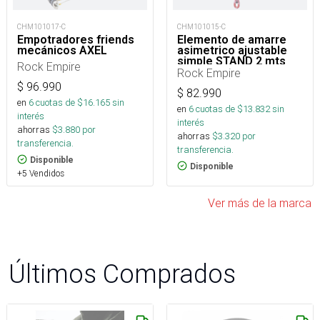
CHM101017-C
CHM101015-C
Empotradores friends
Elemento de amarre
mecánicos AXEL
asimetrico ajustable
simple STAND 2 mts
Rock Empire
Rock Empire
$
96.990
$
82.990
en
6
cuotas de $
16.165
sin
en
6
cuotas de $
13.832
sin
interés
interés
ahorras
$
3.880
por
ahorras
$
3.320
por
transferencia.
transferencia.
Disponible
Disponible
+5 Vendidos
Ver más de la marca
Últimos Comprados