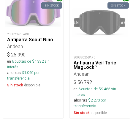
SIN STOCK
SIN STOCK
20882026BARB
Antiparra Scout Niño
Andean
$
25.990
20982026BARB
en
6
cuotas de $
4.332
sin
Antiparra Veil Toric
MagLock™
interés
ahorras
$
1.040
por
Andean
transferencia.
$
56.792
disponible
Sin stock
en
6
cuotas de $
9.465
sin
interés
ahorras
$
2.270
por
transferencia.
disponible
Sin stock