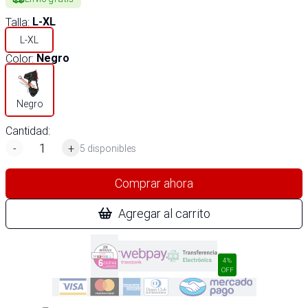
Talla
:
L-XL
L-XL
Color
:
Negro
Negro
Cantidad:
-
+
5 disponibles
Comprar ahora
Agregar al carrito
4%
OFF