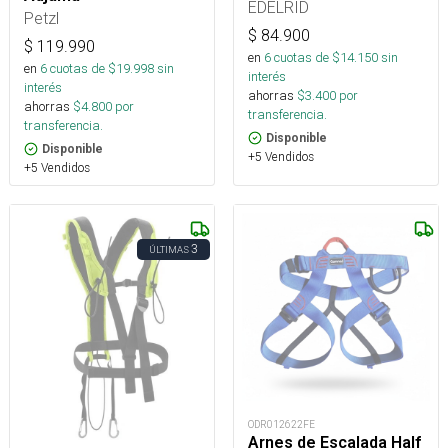
EDELRID
Petzl
$
84.900
$
119.990
en
6
cuotas de $
14.150
sin
en
6
cuotas de $
19.998
sin
interés
interés
ahorras
$
3.400
por
ahorras
$
4.800
por
transferencia.
transferencia.
Disponible
Disponible
+5 Vendidos
+5 Vendidos
3
ÚLTIMAS
ODR012622FE
Arnes de Escalada Half