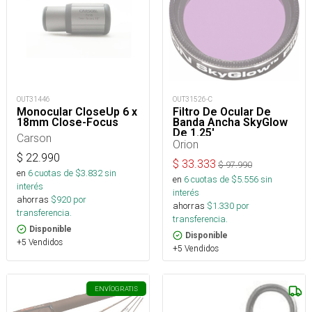
OUT31446
OUT31526-C
Monocular CloseUp 6 x
Filtro De Ocular De
18mm Close-Focus
Banda Ancha SkyGlow
De 1.25'
Carson
Orion
$
22.990
$
33.333
$
97.990
en
6
cuotas de $
3.832
sin
en
6
cuotas de $
5.556
sin
interés
interés
ahorras
$
920
por
ahorras
$
1.330
por
transferencia.
transferencia.
Disponible
Disponible
+5 Vendidos
+5 Vendidos
ENVÍO
GRATIS