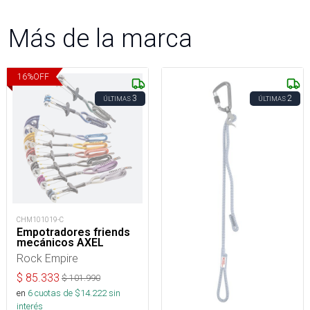
Más de la marca
16
%
OFF
3
2
ÚLTIMAS
ÚLTIMAS
CHM101019-C
Empotradores friends
mecánicos AXEL
Rock Empire
$
85.333
$
101.990
en
6
cuotas de $
14.222
sin
interés