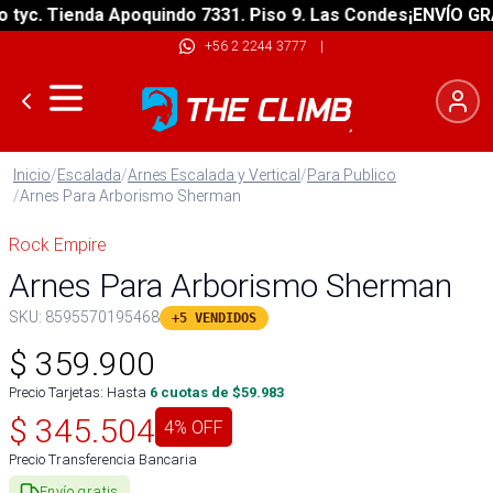
c. Tienda Apoquindo 7331. Piso 9. Las Condes
¡ENVÍO GRATIS
+56 2 2244 3777
|
Inicio
/
Escalada
/
Arnes Escalada y Vertical
/
Para Publico
/
Arnes Para Arborismo Sherman
Rock Empire
Arnes Para Arborismo Sherman
SKU:
8595570195468
+5 VENDIDOS
$
359.900
Precio Tarjetas: Hasta
6
cuotas de $
59.983
$
345.504
4
% OFF
Precio Transferencia Bancaria
Envío gratis