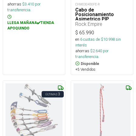
ahorras
$
3.410
por
CHM030430FE-R
Cabo de
transferencia.
Posicionamiento
Asimetrico PIP
Regulable 15 a 85 cm
LLEGA MAÑANA✔️TIENDA
Rock Empire
APOQUINDO
$
65.990
en
6
cuotas de $
10.998
sin
interés
ahorras
$
2.640
por
transferencia.
Disponible
+5 Vendidos
3
ÚLTIMAS