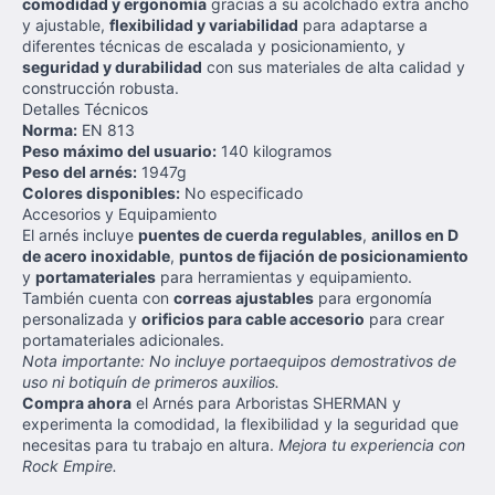
comodidad y ergonomía
gracias a su acolchado extra ancho
y ajustable,
flexibilidad y variabilidad
para adaptarse a
diferentes técnicas de escalada y posicionamiento, y
seguridad y durabilidad
con sus materiales de alta calidad y
construcción robusta.
Detalles Técnicos
Norma:
EN 813
Peso máximo del usuario:
140 kilogramos
Peso del arnés:
1947g
Colores disponibles:
No especificado
Accesorios y Equipamiento
El arnés incluye
puentes de cuerda regulables
,
anillos en D
de acero inoxidable
,
puntos de fijación de posicionamiento
y
portamateriales
para herramientas y equipamiento.
También cuenta con
correas ajustables
para ergonomía
personalizada y
orificios para cable accesorio
para crear
portamateriales adicionales.
Nota importante: No incluye portaequipos demostrativos de
uso ni botiquín de primeros auxilios.
Compra ahora
el Arnés para Arboristas SHERMAN y
experimenta la comodidad, la flexibilidad y la seguridad que
necesitas para tu trabajo en altura.
Mejora tu experiencia con
Rock Empire.