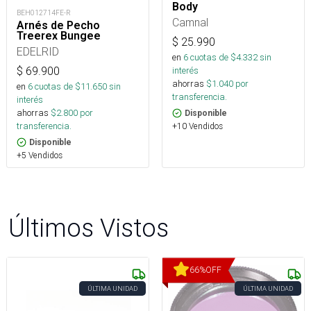
Body
BEH012714FE-R
Camnal
Arnés de Pecho
Treerex Bungee
$
25.990
EDELRID
en
6
cuotas de $
4.332
sin
interés
$
69.900
ahorras
$
1.040
por
en
6
cuotas de $
11.650
sin
transferencia.
interés
ahorras
$
2.800
por
Disponible
transferencia.
+10 Vendidos
Disponible
+5 Vendidos
Últimos Vistos
66
%
OFF
ÚLTIMA UNIDAD
ÚLTIMA UNIDAD