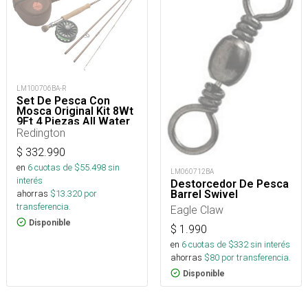
LM100706BA-R
Set De Pesca Con
Mosca Original Kit 8Wt
9Ft 4 Piezas All Water
Redington
$
332.990
en
6
cuotas de $
55.498
sin
LM060712BA
interés
Destorcedor De Pesca
ahorras
$
13.320
por
Barrel Swivel
transferencia.
Eagle Claw
Disponible
$
1.990
en
6
cuotas de $
332
sin interés
ahorras
$
80
por transferencia.
Disponible