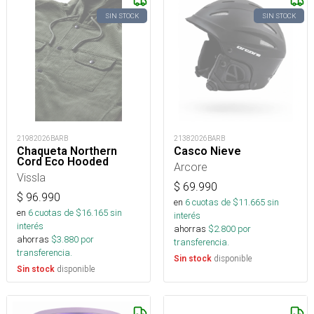
SIN STOCK
SIN STOCK
21982026BARB
21382026BARB
Chaqueta Northern
Casco Nieve
Cord Eco Hooded
Arcore
Vissla
$
69.990
$
96.990
en
6
cuotas de $
11.665
sin
en
6
cuotas de $
16.165
sin
interés
interés
ahorras
$
2.800
por
ahorras
$
3.880
por
transferencia.
transferencia.
disponible
Sin stock
disponible
Sin stock