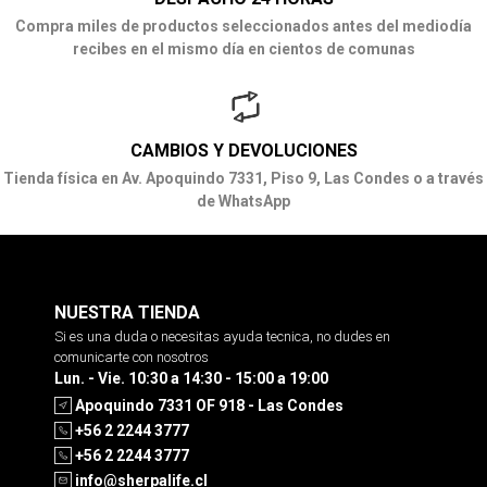
Compra miles de productos seleccionados antes del mediodía
recibes en el mismo día en cientos de comunas
CAMBIOS Y DEVOLUCIONES
Tienda física en Av. Apoquindo 7331, Piso 9, Las Condes o a través
de WhatsApp
NUESTRA TIENDA
Si es una duda o necesitas ayuda tecnica, no dudes en
comunicarte con nosotros
Lun. - Vie. 10:30 a 14:30 - 15:00 a 19:00
Apoquindo 7331 OF 918 - Las Condes
+56 2 2244 3777
+56 2 2244 3777
info@sherpalife.cl