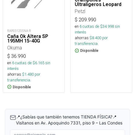
Ultraligeros Leopard
Petzl
$
209.990
en
6
cuotas de $
34.998
sin
RAP031205NA-R
interés
Caña Ok Altera SP
ahorras
$
8.400
por
195MH 15-40G
transferencia.
Okuma
Disponible
$
36.990
en
6
cuotas de $
6.165
sin
interés
ahorras
$
1.480
por
transferencia.
Disponible
📍¿Sabías que también tenemos TIENDA FÍSICA?📍
Visítanos en Av. Apoquindo 7331, piso 9 – Las Condes
Correo electrónico