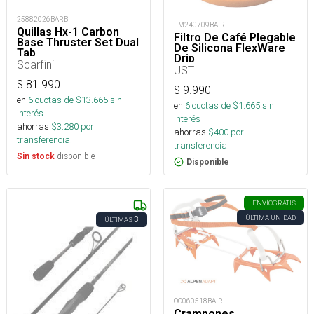
25882026BARB
LM240709BA-R
Quillas Hx-1 Carbon
Filtro De Café Plegable
Base Thruster Set Dual
De Silicona FlexWare
Tab
Drip
Scarfini
UST
$
81.990
$
9.990
en
6
cuotas de $
13.665
sin
en
6
cuotas de $
1.665
sin
interés
interés
ahorras
$
3.280
por
ahorras
$
400
por
transferencia.
transferencia.
disponible
Sin stock
Disponible
ENVÍO
GRATIS
ÚLTIMA UNIDAD
3
ÚLTIMAS
OC060518BA-R
Crampones