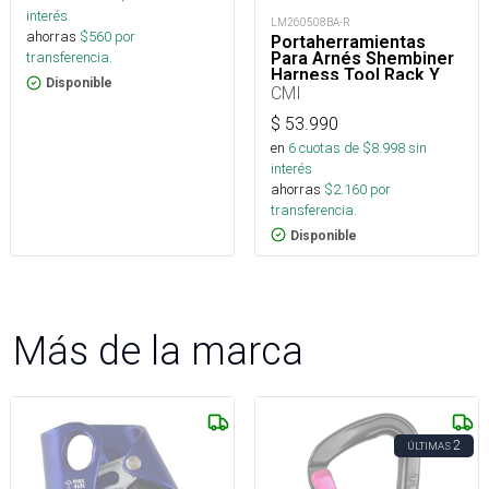
interés
LM260508BA-R
ahorras
$
560
por
Portaherramientas
Para Arnés Shembiner
transferencia.
Harness Tool Rack Y
Disponible
Arborismo
CMI
$
53.990
en
6
cuotas de $
8.998
sin
interés
ahorras
$
2.160
por
transferencia.
Disponible
Más de la marca
2
ÚLTIMAS