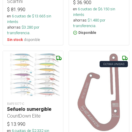
Scarfini
$
36.900
en
6
cuotas de $
6.150
sin
$
81.990
interés
en
6
cuotas de $
13.665
sin
ahorras
$
1.480
por
interés
transferencia.
ahorras
$
3.280
por
transferencia.
Disponible
disponible
Sin stock
ÚLTIMA UNIDAD
RAP31077-C
Señuelo sumergible
CountDown Elite
$
13.990
en
6
cuotas de $
2.332
sin