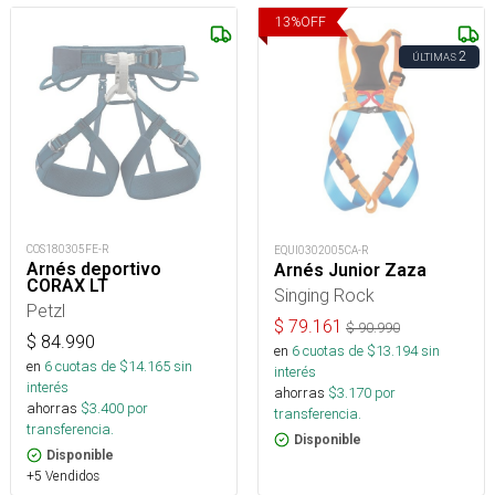
13
%
OFF
2
ÚLTIMAS
COS180305FE-R
EQUI0302005CA-R
Arnés deportivo
Arnés Junior Zaza
CORAX LT
Singing Rock
Petzl
$
79.161
$
90.990
$
84.990
en
6
cuotas de $
13.194
sin
en
6
cuotas de $
14.165
sin
interés
interés
ahorras
$
3.170
por
ahorras
$
3.400
por
transferencia.
transferencia.
Disponible
Disponible
+5 Vendidos