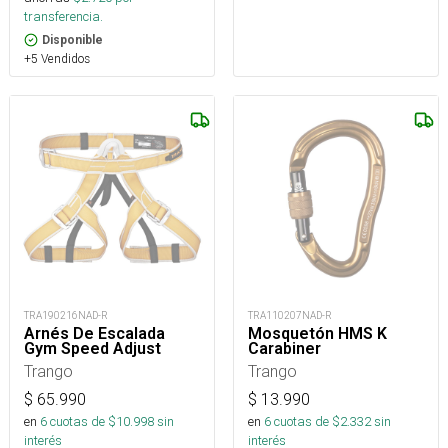
transferencia.
Disponible
+5 Vendidos
TRA190216NAD-R
TRA110207NAD-R
Arnés De Escalada
Mosquetón HMS K
Gym Speed Adjust
Carabiner
Trango
Trango
$
65.990
$
13.990
en
6
cuotas de $
10.998
sin
en
6
cuotas de $
2.332
sin
interés
interés