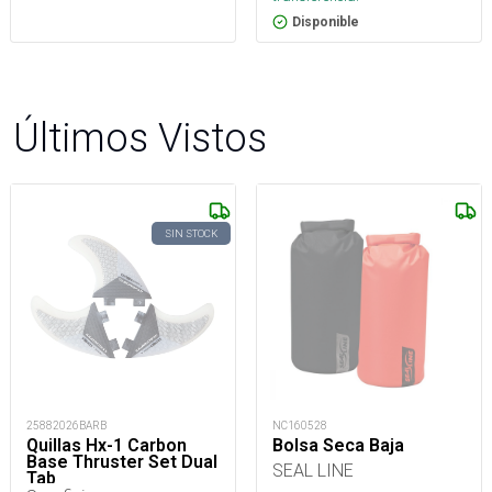
Disponible
Últimos Vistos
SIN STOCK
25882026BARB
NC160528
Quillas Hx-1 Carbon
Bolsa Seca Baja
Base Thruster Set Dual
SEAL LINE
Tab