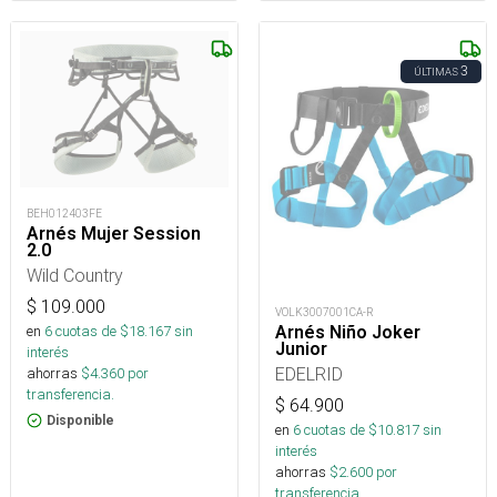
3
ÚLTIMAS
BEH012403FE
Arnés Mujer Session
2.0
Wild Country
$
109.000
VOLK3007001CA-R
en
6
cuotas de $
18.167
sin
Arnés Niño Joker
Junior
interés
EDELRID
ahorras
$
4.360
por
transferencia.
$
64.900
Disponible
en
6
cuotas de $
10.817
sin
interés
ahorras
$
2.600
por
transferencia.