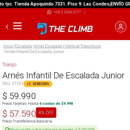
yc. Tienda Apoquindo 7331. Piso 9. Las Condes
¡ENVÍO GRATI
+56 2 2244 3777
|
Inicio
/
Escalada
/
Arnes Escalada y Vertical
/
Deportivos
/
Arnés Infantil De Escalada Junior
Trango
Arnés Infantil De Escalada Junior
SKU:
27101
+5 VENDIDOS
$
59.990
Precio Tarjetas: Hasta
6
cuotas de $
9.998
$
57.590
4
% OFF
Precio Transferencia Bancaria
Envío gratis para compras mayores a $150.000