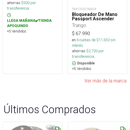
ahorras
$
920
por
transferencia.
TRA170207NAD-R
Bloqueador De Mano
Passport Ascender
LLEGA MAÑANA✔️TIENDA
Trango
APOQUINDO
+5 Vendidos
$
67.990
en
6
cuotas de $
11.332
sin
interés
ahorras
$
2.720
por
transferencia.
Disponible
+5 Vendidos
Ver más de la marca
Últimos Comprados