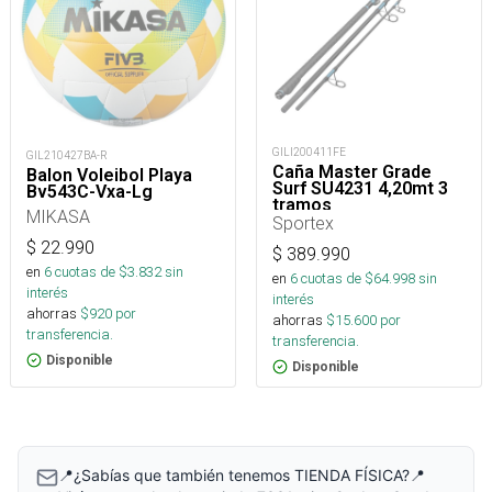
GILI200411FE
GIL210427BA-R
Caña Master Grade
Balon Voleibol Playa
Surf SU4231 4,20mt 3
Bv543C-Vxa-Lg
tramos
MIKASA
Sportex
$
22.990
$
389.990
en
6
cuotas de $
3.832
sin
en
6
cuotas de $
64.998
sin
interés
interés
ahorras
$
920
por
ahorras
$
15.600
por
transferencia.
transferencia.
Disponible
Disponible
📍¿Sabías que también tenemos TIENDA FÍSICA?📍