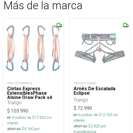
Más de la marca
TRA110229NAD-R
TRA190210NAD
Cintas Express
Arnés De Escalada
ExtensiblesPhase
Eclipse
Alpine Draw Pack x4
Trango
Trango
$
72.990
$
103.990
en
6
cuotas de $
12.165
sin
en
6
cuotas de $
17.332
sin
interés
interés
ahorras
$
2.920
por
ahorras
$
4.160
por
transferencia.