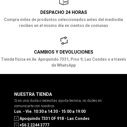
DESPACHO 24 HORAS
Compra miles de productos seleccionados antes del mediodía
recibes en el mismo día en cientos de comunas
CAMBIOS Y DEVOLUCIONES
Tienda física en Av. Apoquindo 7331, Piso 9, Las Condes o a través
de WhatsApp
NUESTRA TIENDA
Si es una duda o necesitas ayuda tecnica, no dudes en
comunicarte con nosotros
Lun. - Vie. 10:30 a 14:30 - 15:00 a 19:00
Apoquindo 7331 OF 918 - Las Condes
+56 2 2244 3777