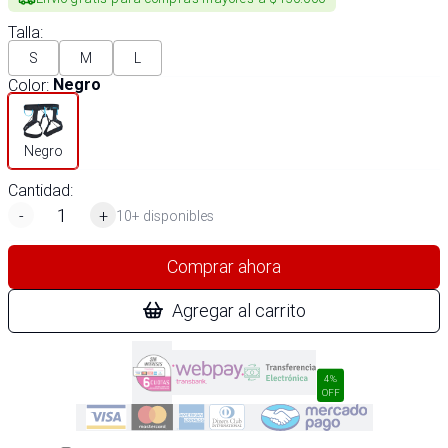
Talla
:
S
M
L
Color
:
Negro
Negro
Cantidad:
-
+
10+ disponibles
Comprar ahora
Agregar al carrito
4%
OFF