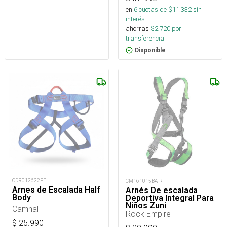
en
6
cuotas de $
11.332
sin
interés
ahorras
$
2.720
por
transferencia.
Disponible
ODR012622FE
CM161015BA-R
Arnes de Escalada Half
Arnés De escalada
Body
Deportiva Integral Para
Niños Zuni
Camnal
Rock Empire
$
25.990