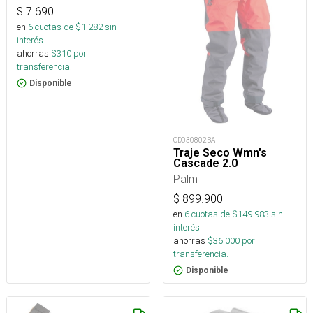
$
7.690
en
6
cuotas de $
1.282
sin
interés
ahorras
$
310
por
transferencia.
Disponible
OD030802BA
Traje Seco Wmn's
Cascade 2.0
Palm
$
899.900
en
6
cuotas de $
149.983
sin
interés
ahorras
$
36.000
por
transferencia.
Disponible