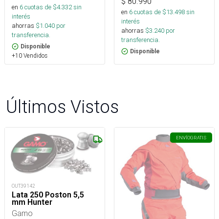
$
80.990
en
6
cuotas de $
4.332
sin
en
6
cuotas de $
13.498
sin
interés
interés
ahorras
$
1.040
por
ahorras
$
3.240
por
transferencia.
transferencia.
Disponible
Disponible
+10 Vendidos
Últimos Vistos
ENVÍO
GRATIS
OUT39142
Lata 250 Poston 5,5
mm Hunter
Gamo