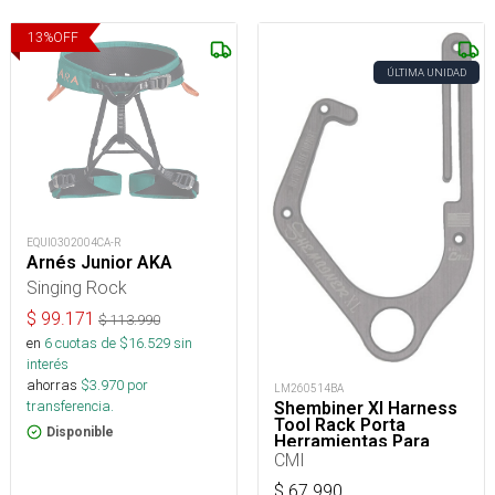
13
%
OFF
ÚLTIMA UNIDAD
EQUI0302004CA-R
Arnés Junior AKA
Singing Rock
$
99.171
$
113.990
en
6
cuotas de $
16.529
sin
interés
ahorras
$
3.970
por
LM260514BA
transferencia.
Shembiner Xl Harness
Tool Rack Porta
Disponible
Herramientas Para
Arnés
CMI
$
67.990