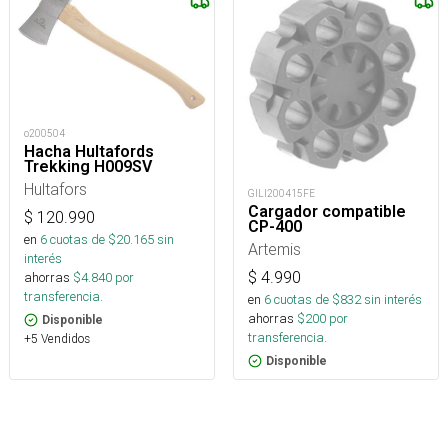
o200504
Hacha Hultafords
Trekking H009SV
Hultafors
GILI200415FE
Cargador compatible
$
120.990
CP-400
en
6
cuotas de $
20.165
sin
Artemis
interés
$
4.990
ahorras
$
4.840
por
transferencia.
en
6
cuotas de $
832
sin interés
ahorras
$
200
por
Disponible
transferencia.
+5 Vendidos
Disponible