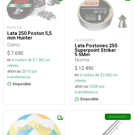
OUT39142
Lata 250 Poston 5,5
mm Hunter
GILI200433FE
Gamo
Lata Postones 250
Superpoint Striker
$
7.690
5,5Mm
Norma
en
6
cuotas de $
1.282
sin
interés
$
12.490
ahorras
$
310
por
en
6
cuotas de $
2.082
sin
transferencia.
interés
Disponible
ahorras
$
500
por
transferencia.
Disponible
ENVÍO
GRATIS