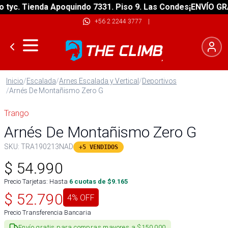
c. Tienda Apoquindo 7331. Piso 9. Las Condes
¡ENVÍO GRATIS
+56 2 2244 3777
|
Inicio
/
Escalada
/
Arnes Escalada y Vertical
/
Deportivos
/
Arnés De Montañismo Zero G
Trango
Arnés De Montañismo Zero G
SKU:
TRA190213NAD
+5 VENDIDOS
$
54.990
Precio Tarjetas: Hasta
6
cuotas de $
9.165
$
52.790
4
% OFF
Precio Transferencia Bancaria
Envío gratis para compras mayores a $150.000