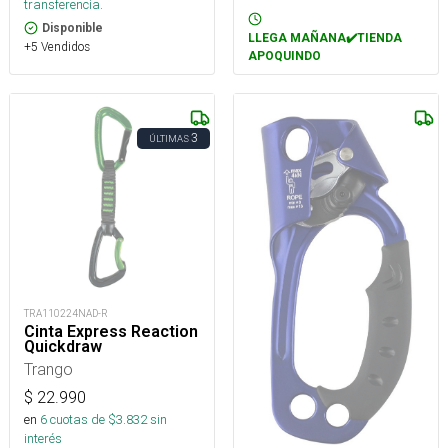
transferencia.
Disponible
LLEGA MAÑANA✔️TIENDA
+5 Vendidos
APOQUINDO
3
ÚLTIMAS
TRA110224NAD-R
Cinta Express Reaction
Quickdraw
Trango
$
22.990
en
6
cuotas de $
3.832
sin
interés