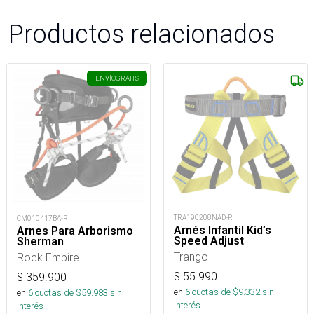
Productos relacionados
ENVÍO
GRATIS
TRA190208NAD-R
CM010417BA-R
Arnés Infantil Kid’s
Arnes Para Arborismo
Speed Adjust
Sherman
Trango
Rock Empire
$
55.990
$
359.900
en
6
cuotas de $
9.332
sin
en
6
cuotas de $
59.983
sin
interés
interés