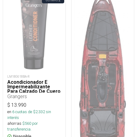
ÚLTIMAS
LM180618BA-R
Acondicionador E
Impermeabilizante
Para Calzado De Cuero
75 Ml
Grangers
$
13.990
en
6
cuotas de $
2.332
sin
interés
ahorras
$
560
por
transferencia.
Disponible