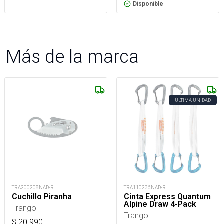
Disponible
Más de la marca
ÚLTIMA UNIDAD
TRA200208NAD-R
TRA110236NAD-R
Cuchillo Piranha
Cinta Express Quantum
Alpine Draw 4-Pack
Trango
Trango
$
20.990