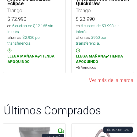
Eclipse
Quickdraw
Trango
Trango
$
72.990
$
23.990
en
6
cuotas de $
12.165
sin
en
6
cuotas de $
3.998
sin
interés
interés
ahorras
$
2.920
por
ahorras
$
960
por
transferencia.
transferencia.
LLEGA MAÑANA✔️TIENDA
LLEGA MAÑANA✔️TIENDA
APOQUINDO
APOQUINDO
+5 Vendidos
Ver más de la marca
Últimos Comprados
ÚLTIMA UNIDAD
2