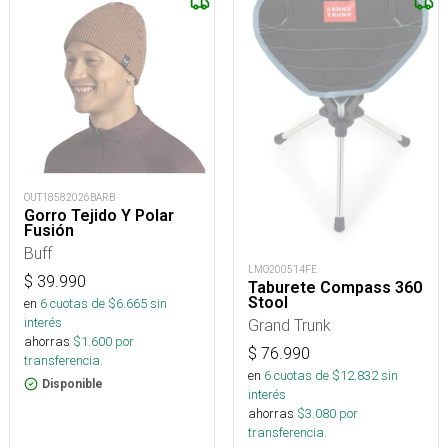
OUT18582026BARB
Gorro Tejido Y Polar
Fusión
Buff
LMO200514FE
$
39.990
Taburete Compass 360
Stool
en
6
cuotas de $
6.665
sin
interés
Grand Trunk
ahorras
$
1.600
por
$
76.990
transferencia.
en
6
cuotas de $
12.832
sin
Disponible
interés
ahorras
$
3.080
por
transferencia.