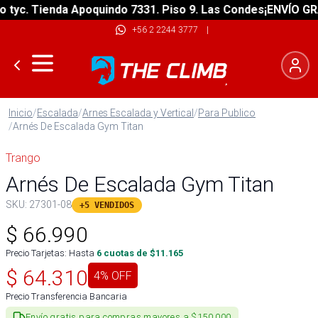
c. Tienda Apoquindo 7331. Piso 9. Las Condes
¡ENVÍO GRATIS
+56 2 2244 3777
|
Inicio
/
Escalada
/
Arnes Escalada y Vertical
/
Para Publico
/
Arnés De Escalada Gym Titan
Trango
Arnés De Escalada Gym Titan
SKU:
27301-08
+5 VENDIDOS
$
66.990
Precio Tarjetas: Hasta
6
cuotas de $
11.165
$
64.310
4
% OFF
Precio Transferencia Bancaria
Envío gratis para compras mayores a $150.000