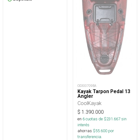
OD300709BA
Kayak Tarpon Pedal 13
Angler
CoolKayak
$
1.390.000
en
6
cuotas de $
231.667
sin
interés
ahorras
$
55.600
por
transferencia.