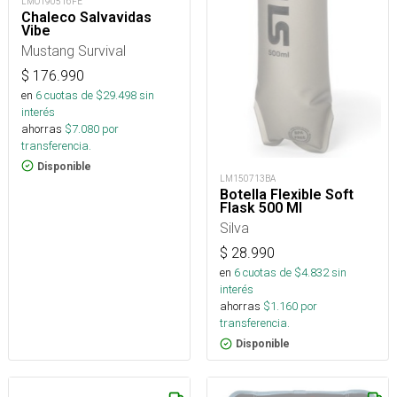
LMO190516FE
Chaleco Salvavidas
Vibe
Mustang Survival
$
176.990
en
6
cuotas de $
29.498
sin
interés
ahorras
$
7.080
por
transferencia.
Disponible
LM150713BA
Botella Flexible Soft
Flask 500 Ml
Silva
$
28.990
en
6
cuotas de $
4.832
sin
interés
ahorras
$
1.160
por
transferencia.
Disponible