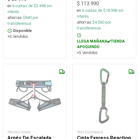
$
113.990
en
6
cuotas de $
3.498
sin
en
6
cuotas de $
18.998
sin
interés
interés
ahorras
$
840
por
ahorras
$
4.560
por
transferencia.
transferencia.
Disponible
+5 Vendidos
LLEGA MAÑANA✔️TIENDA
APOQUINDO
+5 Vendidos
TRA190210NAD
TRA110225NAD-R
Arnés De Escalada
Cinta Express Reaction