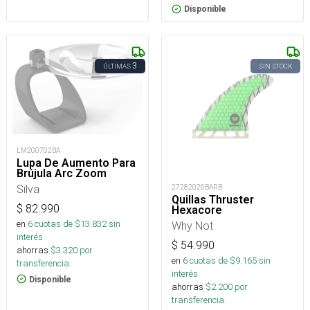
Disponible
3
ÚLTIMAS
SIN STOCK
LM200702BA
Lupa De Aumento Para
Brújula Arc Zoom
Silva
27282026BARB
Quillas Thruster
$
82.990
Hexacore
en
6
cuotas de $
13.832
sin
Why Not
interés
$
54.990
ahorras
$
3.320
por
en
6
cuotas de $
9.165
sin
transferencia.
interés
Disponible
ahorras
$
2.200
por
transferencia.