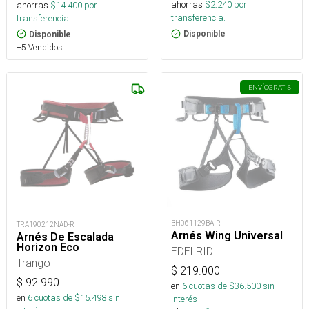
ahorras
$
2.240
por
ahorras
$
14.400
por
transferencia.
transferencia.
Disponible
Disponible
+5 Vendidos
ENVÍO
GRATIS
BH061129BA-R
TRA190212NAD-R
Arnés Wing Universal
Arnés De Escalada
Horizon Eco
EDELRID
Trango
$
219.000
$
92.990
en
6
cuotas de $
36.500
sin
en
6
cuotas de $
15.498
sin
interés